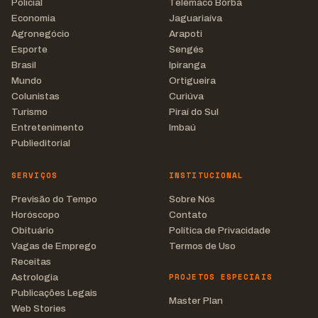
Policial
Telêmaco Borba
Economia
Jaguariaíva
Agronegócio
Arapoti
Esporte
Sengés
Brasil
Ipiranga
Mundo
Ortigueira
Colunistas
Curiúva
Turismo
Piraí do Sul
Entretenimento
Imbaú
Publieditorial
SERVIÇOS
INSTITUCIONAL
Previsão do Tempo
Sobre Nós
Horóscopo
Contato
Obituário
Política de Privacidade
Vagas de Emprego
Termos de Uso
Receitas
PROJETOS ESPECIAIS
Astrologia
Publicações Legais
Master Plan
Web Stories