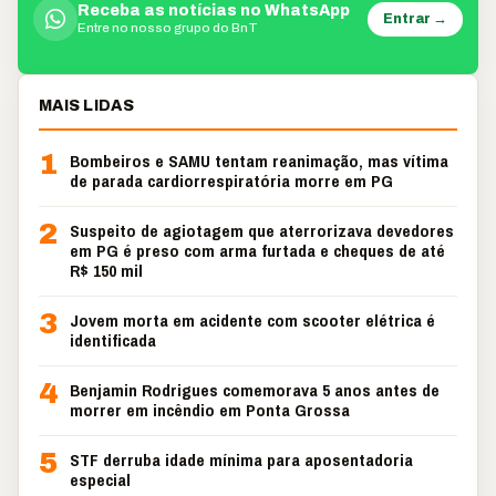
Receba as notícias no WhatsApp
Entrar →
Entre no nosso grupo do BnT
MAIS LIDAS
1
Bombeiros e SAMU tentam reanimação, mas vítima
de parada cardiorrespiratória morre em PG
2
Suspeito de agiotagem que aterrorizava devedores
em PG é preso com arma furtada e cheques de até
R$ 150 mil
3
Jovem morta em acidente com scooter elétrica é
identificada
4
Benjamin Rodrigues comemorava 5 anos antes de
morrer em incêndio em Ponta Grossa
5
STF derruba idade mínima para aposentadoria
especial