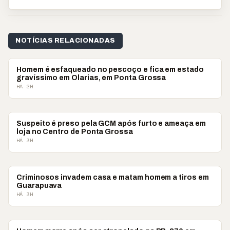
NOTÍCIAS RELACIONADAS
POLICIAL
Homem é esfaqueado no pescoço e fica em estado
gravíssimo em Olarias, em Ponta Grossa
HÁ 2H
POLICIAL
Suspeito é preso pela GCM após furto e ameaça em
loja no Centro de Ponta Grossa
HÁ 3H
POLICIAL
Criminosos invadem casa e matam homem a tiros em
Guarapuava
HÁ 3H