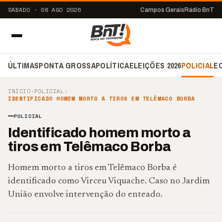
SÁBADO · 08 AGO 2026
Campos Gerais
Rádio BnT
ÚLTIMAS
PONTA GROSSA
POLÍTICA
ELEIÇÕES 2026
POLICIAL
E
INÍCIO
›
POLICIAL
›
IDENTIFICADO HOMEM MORTO A TIROS EM TELÊMACO BORBA
POLICIAL
Identificado homem morto a
tiros em Telêmaco Borba
Homem morto a tiros em Telêmaco Borba é
identificado como Virceu Viquache. Caso no Jardim
União envolve intervenção do enteado.