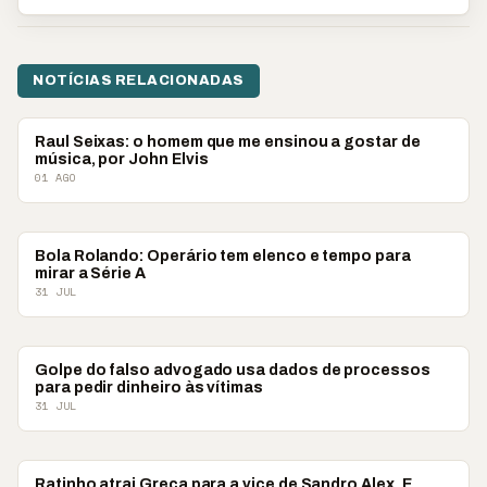
NOTÍCIAS RELACIONADAS
COLUNISTAS
Raul Seixas: o homem que me ensinou a gostar de
música, por John Elvis
01 AGO
COLUNISTAS
Bola Rolando: Operário tem elenco e tempo para
mirar a Série A
31 JUL
COLUNISTAS
Golpe do falso advogado usa dados de processos
para pedir dinheiro às vítimas
31 JUL
COLUNISTAS
Ratinho atrai Greca para a vice de Sandro Alex. E,