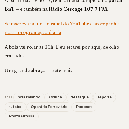
A partir das 19 horas, tem jornada completa no
portal
BnT
— e também na
Rádio Cescage 107.7 FM
.
Se inscreva no nosso canal do YouTube e acompanhe
nossa programação diária
A bola vai rolar às 20h. E eu estarei por aqui, de olho
em tudo.
Um grande abraço — e até mais!
TAGS
bola rolando
Coluna
destaque
esporte
futebol
Operário Ferroviário
Podcast
Ponta Grossa