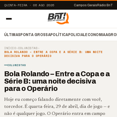
QUINTA-FEIRA · 06 AGO 2026
Campos Gerais
Rádio BnT
ÚLTIMAS
PONTA GROSSA
POLÍTICA
POLICIAL
ECONOMIA
AGRO
INÍCIO
›
COLUNISTAS
›
BOLA ROLANDO – ENTRE A COPA E A SÉRIE B: UMA NOITE
DECISIVA PARA O OPERÁRIO
COLUNISTAS
Bola Rolando – Entre a Copa e a
Série B: uma noite decisiva
para o Operário
Hoje eu começo falando diretamente com você,
torcedor. É quarta-feira, 29 de abril, dia de jogo — e
não é qualquer jogo. O Operário entra em campo