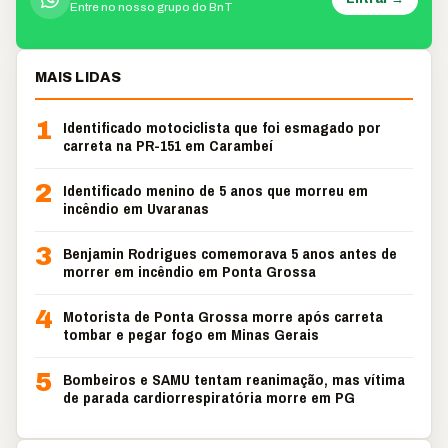
Entre no nosso grupo do BnT
MAIS LIDAS
1
Identificado motociclista que foi esmagado por
carreta na PR-151 em Carambeí
2
Identificado menino de 5 anos que morreu em
incêndio em Uvaranas
3
Benjamin Rodrigues comemorava 5 anos antes de
morrer em incêndio em Ponta Grossa
4
Motorista de Ponta Grossa morre após carreta
tombar e pegar fogo em Minas Gerais
5
Bombeiros e SAMU tentam reanimação, mas vítima
de parada cardiorrespiratória morre em PG