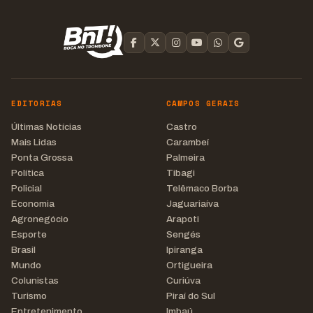
EDITORIAS
CAMPOS GERAIS
Últimas Notícias
Castro
Mais Lidas
Carambeí
Ponta Grossa
Palmeira
Política
Tibagi
Policial
Telêmaco Borba
Economia
Jaguariaíva
Agronegócio
Arapoti
Esporte
Sengés
Brasil
Ipiranga
Mundo
Ortigueira
Colunistas
Curiúva
Turismo
Piraí do Sul
Entretenimento
Imbaú