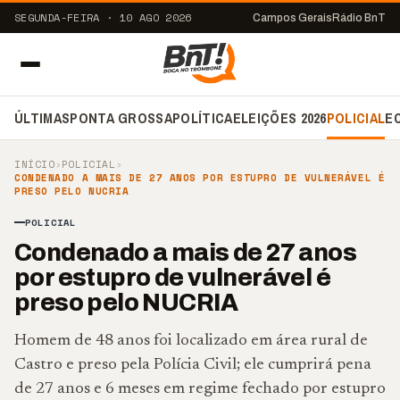
SEGUNDA-FEIRA · 10 AGO 2026
Campos Gerais
Rádio BnT
ÚLTIMAS
PONTA GROSSA
POLÍTICA
ELEIÇÕES 2026
POLICIAL
E
INÍCIO
›
POLICIAL
›
CONDENADO A MAIS DE 27 ANOS POR ESTUPRO DE VULNERÁVEL É
PRESO PELO NUCRIA
POLICIAL
Condenado a mais de 27 anos
por estupro de vulnerável é
preso pelo NUCRIA
Homem de 48 anos foi localizado em área rural de
Castro e preso pela Polícia Civil; ele cumprirá pena
de 27 anos e 6 meses em regime fechado por estupro