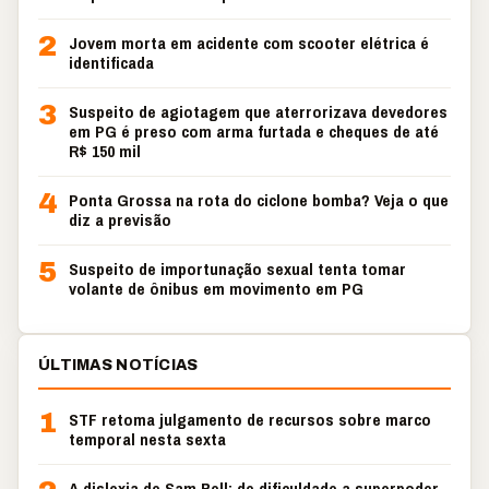
2
Jovem morta em acidente com scooter elétrica é
identificada
3
Suspeito de agiotagem que aterrorizava devedores
em PG é preso com arma furtada e cheques de até
R$ 150 mil
4
Ponta Grossa na rota do ciclone bomba? Veja o que
diz a previsão
5
Suspeito de importunação sexual tenta tomar
volante de ônibus em movimento em PG
ÚLTIMAS NOTÍCIAS
1
STF retoma julgamento de recursos sobre marco
temporal nesta sexta
A dislexia de Sam Bell: de dificuldade a superpoder