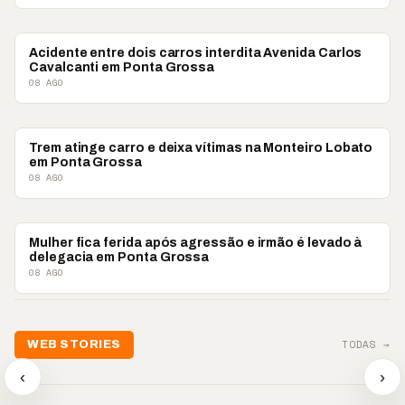
POLICIAL
Acidente entre dois carros interdita Avenida Carlos
Cavalcanti em Ponta Grossa
08 AGO
POLICIAL
Trem atinge carro e deixa vítimas na Monteiro Lobato
em Ponta Grossa
08 AGO
POLICIAL
Mulher fica ferida após agressão e irmão é levado à
delegacia em Ponta Grossa
08 AGO
📢💜 Agosto Lilás
TODAS →
WEB STORIES
reforça combate à
📢 Noite 
violência contra a
🛍️ Atendimento ainda é
chega co
‹
›
mulher
o diferencial nas vendas
oração
▶
▶
▶