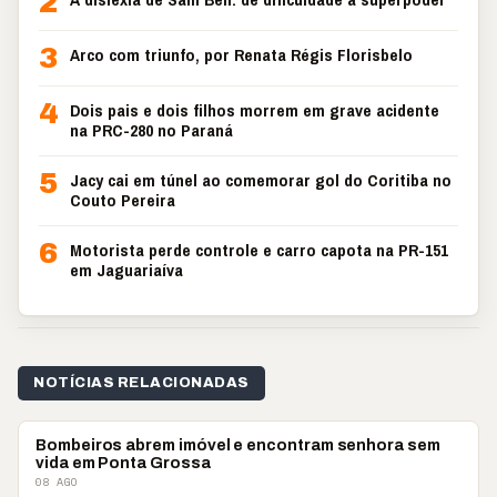
2
3
Arco com triunfo, por Renata Régis Florisbelo
4
Dois pais e dois filhos morrem em grave acidente
na PRC-280 no Paraná
5
Jacy cai em túnel ao comemorar gol do Coritiba no
Couto Pereira
6
Motorista perde controle e carro capota na PR-151
em Jaguariaíva
NOTÍCIAS RELACIONADAS
POLICIAL
Bombeiros abrem imóvel e encontram senhora sem
vida em Ponta Grossa
08 AGO