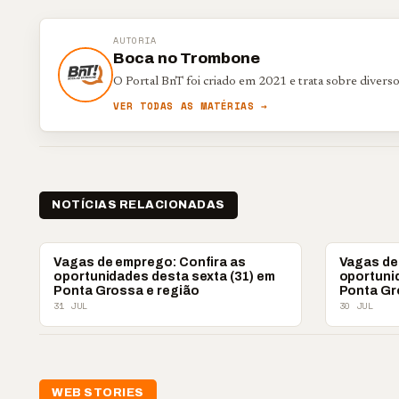
AUTORIA
Boca no Trombone
O Portal BnT foi criado em 2021 e trata sobre divers
VER TODAS AS MATÉRIAS →
NOTÍCIAS RELACIONADAS
VAGAS DE EMPREGO
VAGAS DE 
Vagas de emprego: Confira as
Vagas de
oportunidades desta sexta (31) em
oportunid
Ponta Grossa e região
Ponta Gr
31 JUL
30 JUL
WEB STORIES