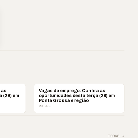
VAGAS DE EMPREGO
 as
Vagas de emprego: Confira as
a (29) em
oportunidades desta terça (28) em
Ponta Grossa e região
28 JUL
TODAS →