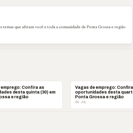
os temas que afetam você e toda a comunidade de Ponta Grossa e região
EMPREGO
VAGAS DE EMPREGO
 emprego: Confira as
Vagas de emprego: Confira
ades desta quinta (30) em
oportunidades desta quart
ossa e região
Ponta Grossa e região
29 JUL