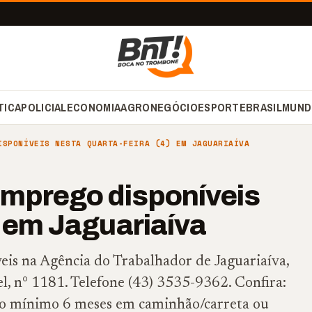
TICA
POLICIAL
ECONOMIA
AGRONEGÓCIO
ESPORTE
BRASIL
MUND
ISPONÍVEIS NESTA QUARTA-FEIRA (4) EM JAGUARIAÍVA
emprego disponíveis
) em Jaguariaíva
veis na Agência do Trabalhador de Jaguariaíva,
l, n° 1181. Telefone (43) 3535-9362. Confira:
mínimo 6 meses em caminhão/carreta ou