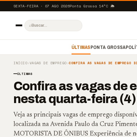
SEXTA-FEIRA · 07 AGO 2026
Ponta Grossa
14
°C
🌦️
⌕
ÚLTIMAS
PONTA GROSSA
POLÍ
INÍCIO
›
VAGAS DE EMPREGO
›
CONFIRA AS VAGAS DE EMPREGO D
ÚLTIMAS
Confira as vagas de 
nesta quarta-feira (4
Veja as principais vagas de emprego disponí
localizada na Avenida Paulo da Cruz Pimente
MOTORISTA DE ÔNIBUS Experiência de no 