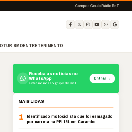
Campos Gerais
Rádio BnT
O
TURISMO
ENTRETENIMENTO
Receba as notícias no
Entrar →
WhatsApp
Entre no nosso grupo do BnT
MAIS LIDAS
1
Identificado motociclista que foi esmagado
por carreta na PR-151 em Carambeí