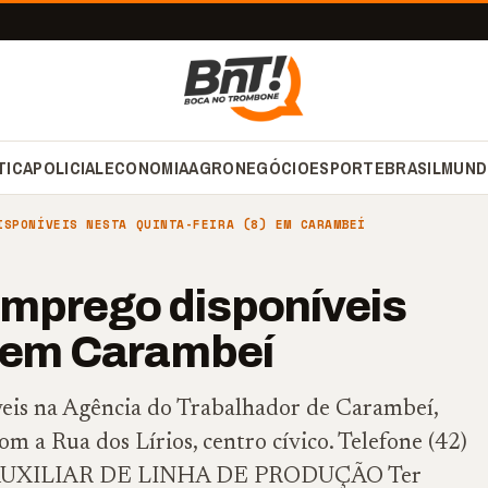
TICA
POLICIAL
ECONOMIA
AGRONEGÓCIO
ESPORTE
BRASIL
MUND
ISPONÍVEIS NESTA QUINTA-FEIRA (8) EM CARAMBEÍ
emprego disponíveis
8) em Carambeí
veis na Agência do Trabalhador de Carambeí,
m a Rua dos Lírios, centro cívico. Telefone (42)
tos: AUXILIAR DE LINHA DE PRODUÇÃO Ter