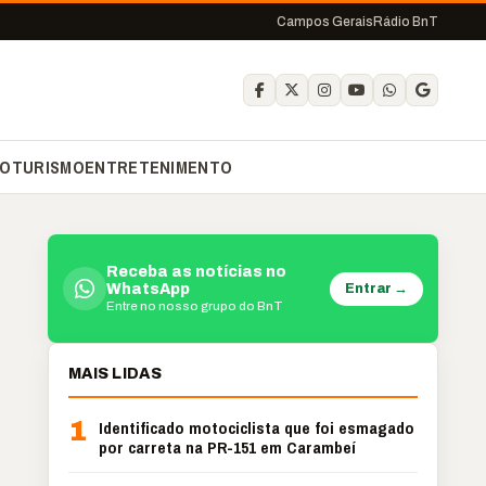
Campos Gerais
Rádio BnT
O
TURISMO
ENTRETENIMENTO
Receba as notícias no
Entrar →
WhatsApp
Entre no nosso grupo do BnT
MAIS LIDAS
1
Identificado motociclista que foi esmagado
por carreta na PR-151 em Carambeí