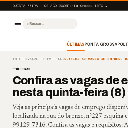
QUINTA-FEIRA · 06 AGO 2026
Ponta Grossa
16
°C
☁️
⌕
ÚLTIMAS
PONTA GROSSA
POLÍ
INÍCIO
›
VAGAS DE EMPREGO
›
CONFIRA AS VAGAS DE EMPREGO D
ÚLTIMAS
Confira as vagas de 
nesta quinta-feira (
Veja as principais vagas de emprego disponí
localizada na rua do bronze, n°227 esquina co
99129-7316. Confira as vagas e requisi