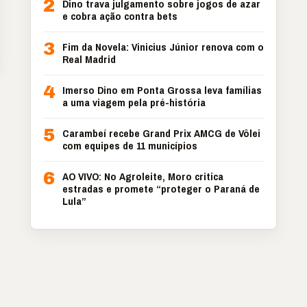
2
Dino trava julgamento sobre jogos de azar
e cobra ação contra bets
3
Fim da Novela: Vinicius Júnior renova com o
Real Madrid
4
Imerso Dino em Ponta Grossa leva famílias
a uma viagem pela pré-história
5
Carambeí recebe Grand Prix AMCG de Vôlei
com equipes de 11 municípios
6
AO VIVO: No Agroleite, Moro critica
estradas e promete “proteger o Paraná de
Lula”