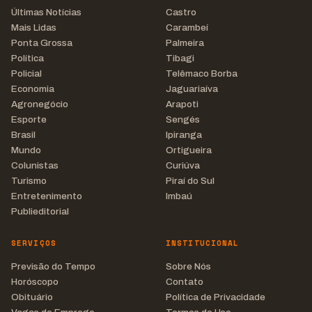
Últimas Notícias
Castro
Mais Lidas
Carambeí
Ponta Grossa
Palmeira
Política
Tibagi
Policial
Telêmaco Borba
Economia
Jaguariaíva
Agronegócio
Arapoti
Esporte
Sengés
Brasil
Ipiranga
Mundo
Ortigueira
Colunistas
Curiúva
Turismo
Piraí do Sul
Entretenimento
Imbaú
Publieditorial
SERVIÇOS
INSTITUCIONAL
Previsão do Tempo
Sobre Nós
Horóscopo
Contato
Obituário
Política de Privacidade