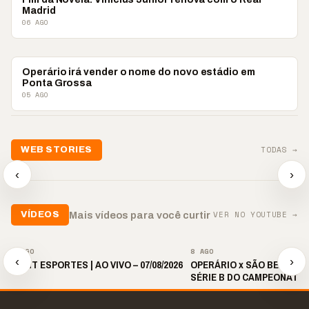
Madrid
06 AGO
ESPORTES
Operário irá vender o nome do novo estádio em
Ponta Grossa
05 AGO
📢💜 Agosto Lilás
TODAS →
WEB STORIES
reforça combate à
📢 Noite 
violência contra a
🛍️ Atendimento ainda é
chega co
‹
›
mulher
o diferencial nas vendas
oração
▶
▶
▶
VER NO YOUTUBE →
Mais vídeos para você curtir
VÍDEOS
▶
▶
8 AGO
8 AGO
‹
›
🎙️ BNT ESPORTES | AO VIVO – 07/08/2026
OPERÁRIO x SÃO BERNARDO
SÉRIE B DO CAMPEONATO 
2026 | 19H30