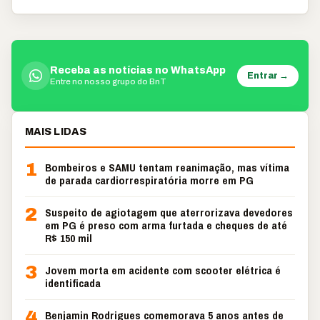
Receba as notícias no WhatsApp
Entrar →
Entre no nosso grupo do BnT
MAIS LIDAS
1
Bombeiros e SAMU tentam reanimação, mas vítima
de parada cardiorrespiratória morre em PG
2
Suspeito de agiotagem que aterrorizava devedores
em PG é preso com arma furtada e cheques de até
R$ 150 mil
3
Jovem morta em acidente com scooter elétrica é
identificada
4
Benjamin Rodrigues comemorava 5 anos antes de