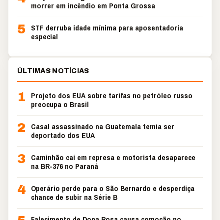
morrer em incêndio em Ponta Grossa
5
STF derruba idade mínima para aposentadoria
especial
ÚLTIMAS NOTÍCIAS
1
Projeto dos EUA sobre tarifas no petróleo russo
preocupa o Brasil
2
Casal assassinado na Guatemala temia ser
deportado dos EUA
3
Caminhão cai em represa e motorista desaparece
na BR-376 no Paraná
4
Operário perde para o São Bernardo e desperdiça
chance de subir na Série B
Falecimento de Dona Rosa causa comoção no