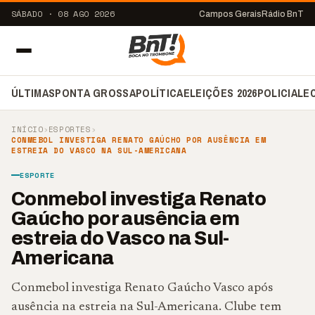
SÁBADO · 08 AGO 2026
Campos Gerais
Rádio BnT
ÚLTIMAS
PONTA GROSSA
POLÍTICA
ELEIÇÕES 2026
POLICIAL
E
INÍCIO
›
ESPORTES
›
CONMEBOL INVESTIGA RENATO GAÚCHO POR AUSÊNCIA EM
ESTREIA DO VASCO NA SUL-AMERICANA
ESPORTE
Conmebol investiga Renato
Gaúcho por ausência em
estreia do Vasco na Sul-
Americana
Conmebol investiga Renato Gaúcho Vasco após
ausência na estreia na Sul-Americana. Clube tem