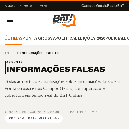
SÁBADO · 08 AGO 2026
Campos Gerais
Rádio BnT
ÚLTIMAS
PONTA GROSSA
POLÍTICA
ELEIÇÕES 2026
POLICIAL
E
INÍCIO
›
INFORMAÇÕES FALSAS
ASSUNTO
INFORMAÇÕES FALSAS
Todas as notícias e atualizações sobre informações falsas em
Ponta Grossa e nos Campos Gerais, com apuração e
cobertura em tempo real do BnT Online.
2
MATÉRIAS COM ESTE ASSUNTO · PÁGINA 1 DE 1
ORDENAR: MAIS RECENTES