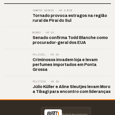
CAMPOS GERAIS · HÁ 9 MIN
Tornado provoca estragos na região
rural de Piraí do Sul
MUNDO · HÁ 1H
Senado confirma Todd Blanche como
procurador-geral dos EUA
POLICIAL · HÁ 2H
Criminosos invadem loja e levam
perfumes importados em Ponta
Grossa
POLÍTICA · HÁ 3H
Júlio Küller e Aline Sleutjes levam Moro
a Tibagi para encontro com lideranças
Portal de notícias