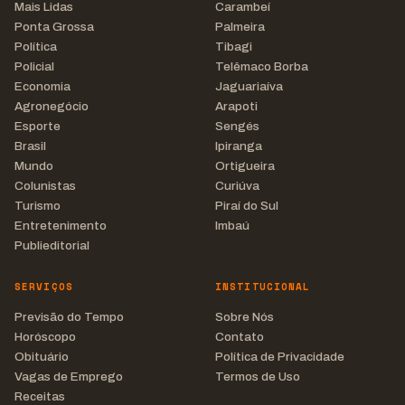
Mais Lidas
Carambeí
Ponta Grossa
Palmeira
Política
Tibagi
Policial
Telêmaco Borba
Economia
Jaguariaíva
Agronegócio
Arapoti
Esporte
Sengés
Brasil
Ipiranga
Mundo
Ortigueira
Colunistas
Curiúva
Turismo
Piraí do Sul
Entretenimento
Imbaú
Publieditorial
SERVIÇOS
INSTITUCIONAL
Previsão do Tempo
Sobre Nós
Horóscopo
Contato
Obituário
Política de Privacidade
Vagas de Emprego
Termos de Uso
Receitas