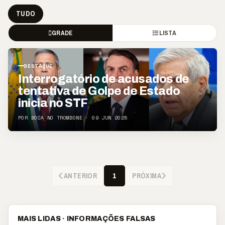
TUDO
GRADE
LISTA
DESTAQUE
Interrogatório de acusados de
tentativa de Golpe de Estado
inicia no STF
POR BOCA NO TROMBONE · 09 JUN 2025
ANTERIOR
PRÓXIMA
1
MAIS LIDAS · INFORMAÇÕES FALSAS