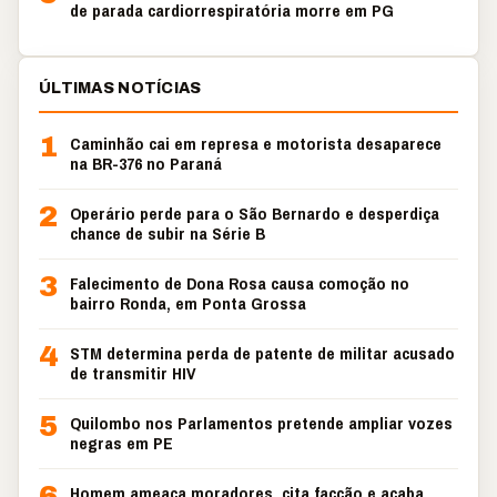
de parada cardiorrespiratória morre em PG
ÚLTIMAS NOTÍCIAS
1
Caminhão cai em represa e motorista desaparece
na BR-376 no Paraná
2
Operário perde para o São Bernardo e desperdiça
chance de subir na Série B
3
Falecimento de Dona Rosa causa comoção no
bairro Ronda, em Ponta Grossa
4
STM determina perda de patente de militar acusado
de transmitir HIV
5
Quilombo nos Parlamentos pretende ampliar vozes
negras em PE
6
Homem ameaça moradores, cita facção e acaba