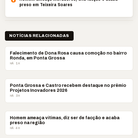
preso em Teixeira Soares
NOTÍCIAS RELACIONADAS
PONTA GROSSA
Falecimento de Dona Rosa causa comoção no bairro
Ronda, em Ponta Grossa
HÁ 1H
CAMPOS GERAIS
Ponta Grossa e Castro recebem destaque no prêmio
Projetos Inovadores 2026
HÁ 3H
PONTA GROSSA
Homem ameaça vítimas, diz ser de facção e acaba
preso na região
HÁ 4H