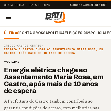
SEXTA-FEIRA · 07 AGO 2026
Campos Gerais
Rádio BnT
ÚLTIMAS
PONTA GROSSA
POLÍTICA
ELEIÇÕES 2026
POLICIAL
E
INÍCIO
›
CAMPOS GERAIS
›
ENERGIA ELÉTRICA CHEGA AO ASSENTAMENTO MARIA ROSA, EM
CASTRO, APÓS MAIS DE 10 ANOS DE ESPERA
ÚLTIMAS
Energia elétrica chega ao
Assentamento Maria Rosa, em
Castro, após mais de 10 anos
de espera
A Prefeitura de Castro também contribuiu ao
garantir condições de acesso, com melhorias nas