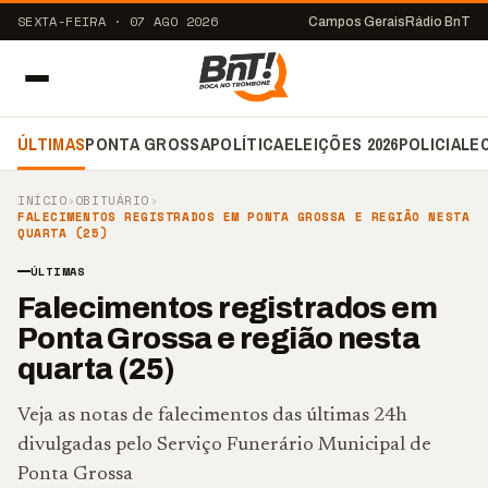
SEXTA-FEIRA · 07 AGO 2026
Campos Gerais
Rádio BnT
ÚLTIMAS
PONTA GROSSA
POLÍTICA
ELEIÇÕES 2026
POLICIAL
E
INÍCIO
›
OBITUÁRIO
›
FALECIMENTOS REGISTRADOS EM PONTA GROSSA E REGIÃO NESTA
QUARTA (25)
ÚLTIMAS
Falecimentos registrados em
Ponta Grossa e região nesta
quarta (25)
Veja as notas de falecimentos das últimas 24h
divulgadas pelo Serviço Funerário Municipal de
Ponta Grossa