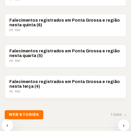
OBITUÁRIO
Falecimentos registrados em Ponta Grossa e região
nesta quinta (6)
06 AGO
OBITUÁRIO
Falecimentos registrados em Ponta Grossa e região
nesta quarta (5)
05 AGO
OBITUÁRIO
Falecimentos registrados em Ponta Grossa e região
nesta terça (4)
04 AGO
📢💜 Agosto Lilás
TODAS →
WEB STORIES
reforça combate à
📢 Noite 
violência contra a
🛍️ Atendimento ainda é
chega co
‹
›
mulher
o diferencial nas vendas
oração