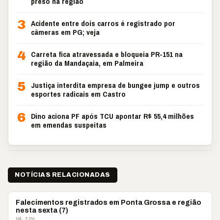
preso na região
3
Acidente entre dois carros é registrado por
câmeras em PG; veja
4
Carreta fica atravessada e bloqueia PR-151 na
região da Mandaçaia, em Palmeira
5
Justiça interdita empresa de bungee jump e outros
esportes radicais em Castro
6
Dino aciona PF após TCU apontar R$ 55,4 milhões
em emendas suspeitas
NOTÍCIAS RELACIONADAS
OBITUÁRIO
Falecimentos registrados em Ponta Grossa e região
nesta sexta (7)
HÁ 12H