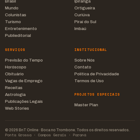
Brasil
Ipiranga
Mundo
Ortigueira
Colunistas
Curiúva
Turismo
Piraí do Sul
Entretenimento
Imbaú
Publieditorial
SERVIÇOS
INSTITUCIONAL
Previsão do Tempo
Sobre Nós
Horóscopo
Contato
Obituário
Política de Privacidade
Vagas de Emprego
Termos de Uso
Receitas
PROJETOS ESPECIAIS
Astrologia
Publicações Legais
Master Plan
Web Stories
© 2026 BnT Online · Boca no Trombone. Todos os direitos reservados.
Ponta Grossa · Campos Gerais · Paraná