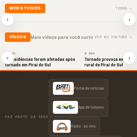
📢💜 Agosto Lilás
TODAS →
WEB STORIES
reforça combate à
📢 Noite 
violência contra a
🛍️ Atendimento ainda é
chega co
‹
›
mulher
o diferencial nas vendas
oração
▶
▶
▶
VER NO YOUTUBE →
Mais vídeos para você curtir
VÍDEOS
▶
▶
9 AGO
8 AGO
‹
›
20 residências foram afetadas após
Tornado provoca estragos
tornado em Piraí do Sul
rural de Piraí do Sul
Portal de notícias
App de turismo
FAZ PARTE DA REDE
Rádio · ao vivo