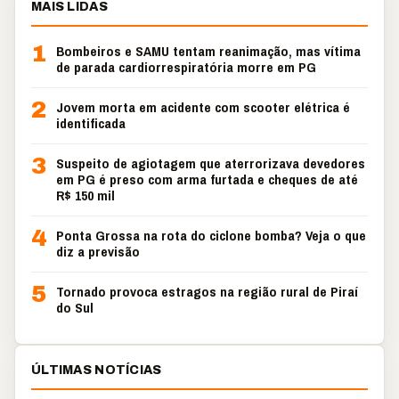
MAIS LIDAS
1
Bombeiros e SAMU tentam reanimação, mas vítima
de parada cardiorrespiratória morre em PG
2
Jovem morta em acidente com scooter elétrica é
identificada
3
Suspeito de agiotagem que aterrorizava devedores
em PG é preso com arma furtada e cheques de até
R$ 150 mil
4
Ponta Grossa na rota do ciclone bomba? Veja o que
diz a previsão
5
Tornado provoca estragos na região rural de Piraí
do Sul
ÚLTIMAS NOTÍCIAS