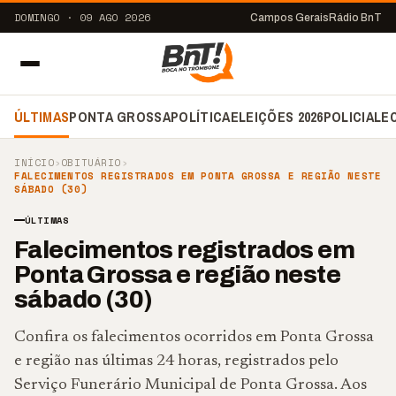
DOMINGO · 09 AGO 2026
Campos Gerais
Rádio BnT
ÚLTIMAS
PONTA GROSSA
POLÍTICA
ELEIÇÕES 2026
POLICIAL
E
INÍCIO
›
OBITUÁRIO
›
FALECIMENTOS REGISTRADOS EM PONTA GROSSA E REGIÃO NESTE
SÁBADO (30)
ÚLTIMAS
Falecimentos registrados em
Ponta Grossa e região neste
sábado (30)
Confira os falecimentos ocorridos em Ponta Grossa
e região nas últimas 24 horas, registrados pelo
Serviço Funerário Municipal de Ponta Grossa. Aos