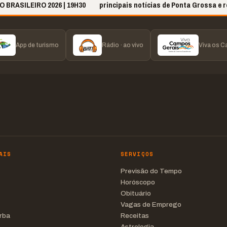
BRASILEIRO 2026 | 19H30
principais notícias de Ponta Grossa e r
App de turismo
Rádio · ao vivo
Viva os 
AIS
SERVIÇOS
Previsão do Tempo
Horóscopo
Obituário
Vagas de Emprego
rba
Receitas
Astrologia