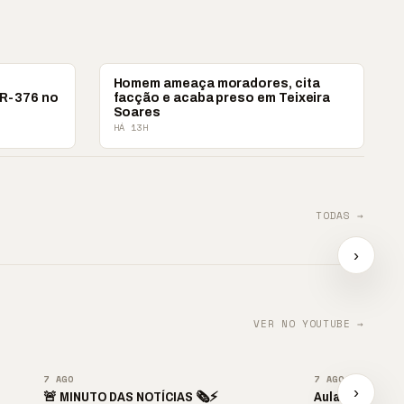
POLICIAL
Homem ameaça moradores, cita
BR-376 no
facção e acaba preso em Teixeira
Soares
HÁ 13H
TODAS →
🔥 Acusação sem prova?
📢 TRABALHO INFANTIL
s
Laudos apontam outra
É VIOLAÇÃO DE
›
realidade
DIREITOS
📢⚽ G
▶
▶
▶
VER NO YOUTUBE →
▶
7 AGO
7 AGO
›
🚨 MINUTO DAS NOTÍCIAS 🗞️⚡
Aula Show no A