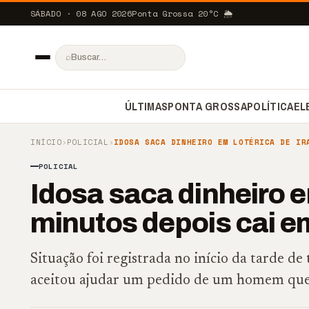
SÁBADO · 08 AGO 2026
Ponta Grossa
20
°C
🌦️
⌕
ÚLTIMAS
PONTA GROSSA
POLÍTICA
EL
INÍCIO
›
POLICIAL
›
IDOSA SACA DINHEIRO EM LOTÉRICA DE IR
POLICIAL
Idosa saca dinheiro em
minutos depois cai e
Situação foi registrada no início da tarde de 
aceitou ajudar um pedido de um homem que