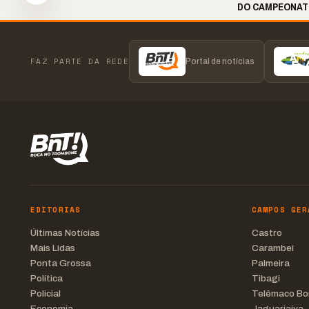
DO CAMPEONATO 
FAZ PARTE DA REDE
Portal de notícias
EDITORIAS
CAMPOS GER
Últimas Notícias
Castro
Mais Lidas
Carambeí
Ponta Grossa
Palmeira
Política
Tibagi
Policial
Telêmaco Bo
Economia
Jaguariaíva