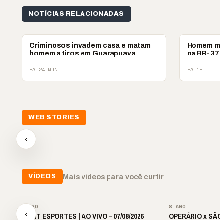
NOTÍCIAS RELACIONADAS
POLICIAL
POLICIAL
Criminosos invadem casa e matam
Homem mo
homem a tiros em Guarapuava
na BR-37
HÁ 24 MIN
HÁ 1H
📢💜 Agosto Lilás
WEB STORIES
reforça combate à
📢 No
violência contra a
🛍️ Atendimento ainda é
cheg
‹
mulher
o diferencial nas vendas
oraç
▶
▶
▶
Mais vídeos para você curtir
VÍDEOS
▶
8 AGO
8 AGO
‹
🎙️ BNT ESPORTES | AO VIVO – 07/08/2026
OPERÁRIO x SÃO