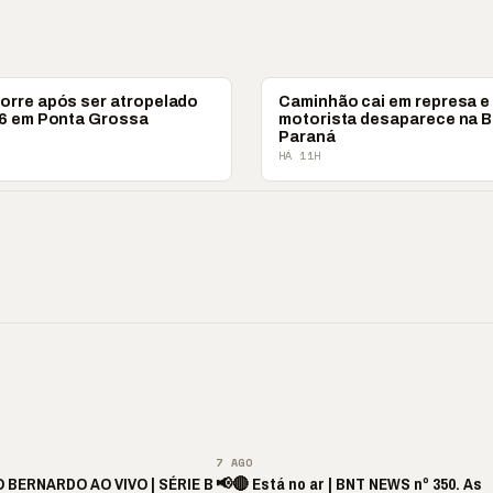
POLICIAL
rre após ser atropelado
Caminhão cai em represa e
6 em Ponta Grossa
motorista desaparece na 
Paraná
HÁ 11H
ite de Louvor
🔥 “O ‘nunca vai
📢 Coral Maestro
a com bênçãos e
acontecer comigo’ pode
Paulino retorna apó
ão
custar caro”
longo hiato
▶
▶
▶
▶
7 AGO
 BERNARDO AO VIVO | SÉRIE B
📢🔴 Está no ar | BNT NEWS nº 350. As