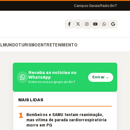
Campos Gerais
Rádio BnT
IL
MUNDO
TURISMO
ENTRETENIMENTO
Receba as notícias no
Entrar →
WhatsApp
Entre no nosso grupo do BnT
MAIS LIDAS
1
Bombeiros e SAMU tentam reanimação,
mas vítima de parada cardiorrespiratória
morre em PG