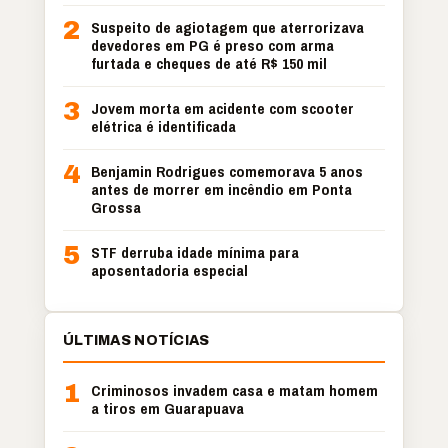
2
Suspeito de agiotagem que aterrorizava
devedores em PG é preso com arma
furtada e cheques de até R$ 150 mil
3
Jovem morta em acidente com scooter
elétrica é identificada
4
Benjamin Rodrigues comemorava 5 anos
antes de morrer em incêndio em Ponta
Grossa
5
STF derruba idade mínima para
aposentadoria especial
ÚLTIMAS NOTÍCIAS
1
Criminosos invadem casa e matam homem
a tiros em Guarapuava