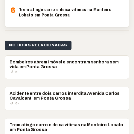
6
Trem atinge carro e deixa vítimas na Monteiro
Lobato em Ponta Grossa
NOTÍCIAS RELACIONADAS
POLICIAL
Bombeiros abrem imóvel e encontram senhora sem
vida em Ponta Grossa
HÁ 5H
POLICIAL
Acidente entre dois carros interdita Avenida Carlos
Cavalcanti em Ponta Grossa
HÁ 6H
POLICIAL
Trem atinge carro e deixa vítimas na Monteiro Lobato
em Ponta Grossa