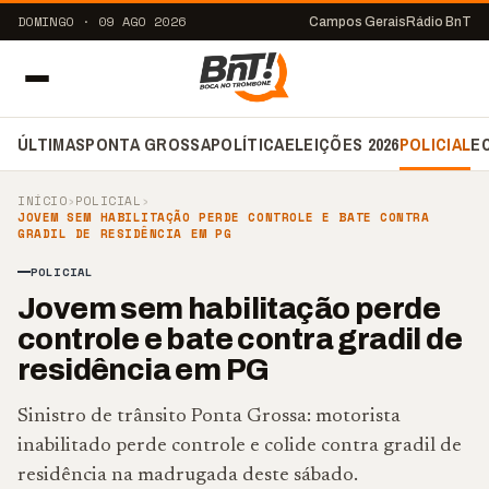
DOMINGO · 09 AGO 2026
Campos Gerais
Rádio BnT
ÚLTIMAS
PONTA GROSSA
POLÍTICA
ELEIÇÕES 2026
POLICIAL
E
INÍCIO
›
POLICIAL
›
JOVEM SEM HABILITAÇÃO PERDE CONTROLE E BATE CONTRA
GRADIL DE RESIDÊNCIA EM PG
POLICIAL
Jovem sem habilitação perde
controle e bate contra gradil de
residência em PG
Sinistro de trânsito Ponta Grossa: motorista
inabilitado perde controle e colide contra gradil de
residência na madrugada deste sábado.