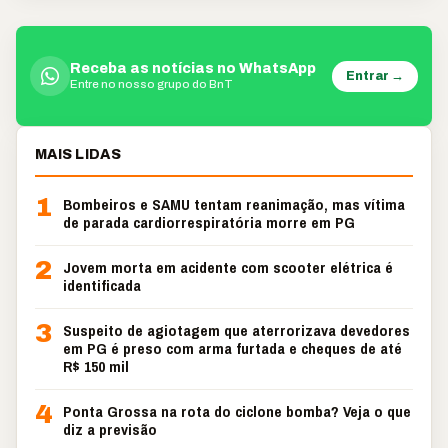
Receba as notícias no WhatsApp
Entrar →
Entre no nosso grupo do BnT
MAIS LIDAS
1
Bombeiros e SAMU tentam reanimação, mas vítima
de parada cardiorrespiratória morre em PG
2
Jovem morta em acidente com scooter elétrica é
identificada
3
Suspeito de agiotagem que aterrorizava devedores
em PG é preso com arma furtada e cheques de até
R$ 150 mil
4
Ponta Grossa na rota do ciclone bomba? Veja o que
diz a previsão