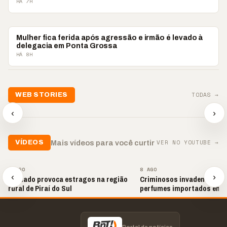
HÁ 7H
POLICIAL
Mulher fica ferida após agressão e irmão é levado à
delegacia em Ponta Grossa
HÁ 8H
📢💜 Agosto Lilás
TODAS →
WEB STORIES
reforça combate à
📢 Noite 
violência contra a
🛍️ Atendimento ainda é
chega co
‹
›
mulher
o diferencial nas vendas
oração
▶
▶
▶
VER NO YOUTUBE →
Mais vídeos para você curtir
VÍDEOS
▶
▶
8 AGO
8 AGO
‹
›
Tornado provoca estragos na região
Criminosos invadem loja e
rural de Piraí do Sul
perfumes importados em 