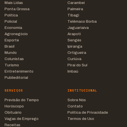
Mais Lidas
Carambeí
Ponta Grossa
Palmeira
Política
Tibagi
Policial
Telêmaco Borba
Economia
Jaguariaíva
Agronegócio
Arapoti
Esporte
Sengés
Brasil
Ipiranga
Mundo
Ortigueira
Colunistas
Curiúva
Turismo
Piraí do Sul
Entretenimento
Imbaú
Publieditorial
SERVIÇOS
INSTITUCIONAL
Previsão do Tempo
Sobre Nós
Horóscopo
Contato
Obituário
Política de Privacidade
Vagas de Emprego
Termos de Uso
Receitas