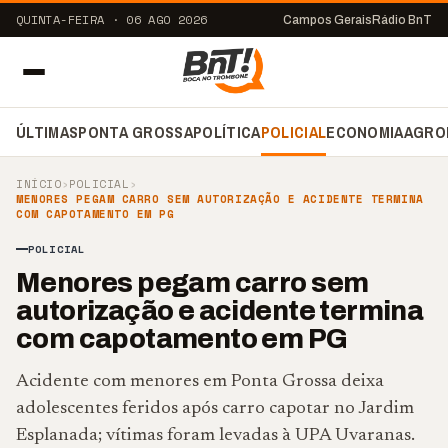
QUINTA-FEIRA · 06 AGO 2026
Campos Gerais
Rádio BnT
ÚLTIMAS
PONTA GROSSA
POLÍTICA
POLICIAL
ECONOMIA
AGRO
INÍCIO
›
POLICIAL
›
MENORES PEGAM CARRO SEM AUTORIZAÇÃO E ACIDENTE TERMINA
COM CAPOTAMENTO EM PG
POLICIAL
Menores pegam carro sem
autorização e acidente termina
com capotamento em PG
Acidente com menores em Ponta Grossa deixa
adolescentes feridos após carro capotar no Jardim
Esplanada; vítimas foram levadas à UPA Uvaranas.