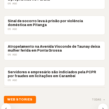
05 AGO
POLICIAL
Sinal de socorro leva à prisão por violência
doméstica em Pitanga
05 AGO
POLICIAL
Atropelamento na Avenida Visconde de Taunay deixa
mulher ferida em Ponta Grossa
05 AGO
POLICIAL
Servidores e empresário são indiciados pela PCPR
por fraudes em licitações em Carambeí
05 AGO
TODAS →
WEB STORIES
📢 Noite de Louvor
🔥 “O ‘nu
🛍️ Atendimento ainda é
chega com bênçãos e
acontecer
‹
›