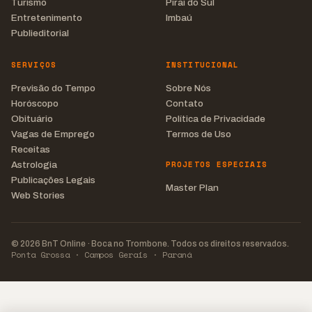
Turismo
Piraí do Sul
Entretenimento
Imbaú
Publieditorial
SERVIÇOS
INSTITUCIONAL
Previsão do Tempo
Sobre Nós
Horóscopo
Contato
Obituário
Política de Privacidade
Vagas de Emprego
Termos de Uso
Receitas
PROJETOS ESPECIAIS
Astrologia
Publicações Legais
Master Plan
Web Stories
© 2026 BnT Online · Boca no Trombone. Todos os direitos reservados.
Ponta Grossa · Campos Gerais · Paraná