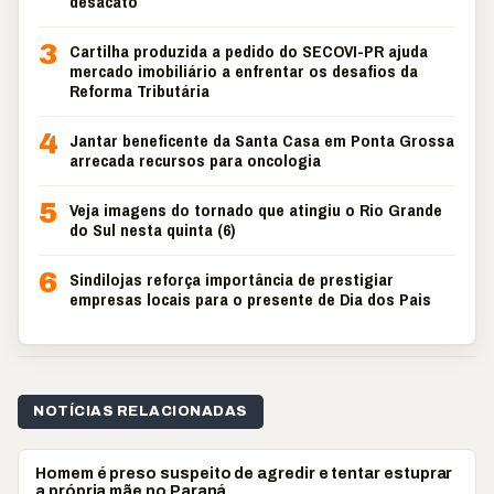
desacato
3
Cartilha produzida a pedido do SECOVI-PR ajuda
mercado imobiliário a enfrentar os desafios da
Reforma Tributária
4
Jantar beneficente da Santa Casa em Ponta Grossa
arrecada recursos para oncologia
5
Veja imagens do tornado que atingiu o Rio Grande
do Sul nesta quinta (6)
6
Sindilojas reforça importância de prestigiar
empresas locais para o presente de Dia dos Pais
NOTÍCIAS RELACIONADAS
POLICIAL
Homem é preso suspeito de agredir e tentar estuprar
a própria mãe no Paraná