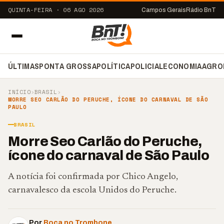
QUINTA-FEIRA · 06 AGO 2026
Campos Gerais
Rádio BnT
ÚLTIMAS
PONTA GROSSA
POLÍTICA
POLICIAL
ECONOMIA
AGRO
INÍCIO
›
BRASIL
›
MORRE SEO CARLÃO DO PERUCHE, ÍCONE DO CARNAVAL DE SÃO
PAULO
BRASIL
Morre Seo Carlão do Peruche,
ícone do carnaval de São Paulo
A notícia foi confirmada por Chico Angelo,
carnavalesco da escola Unidos do Peruche.
Por
Boca no Trombone