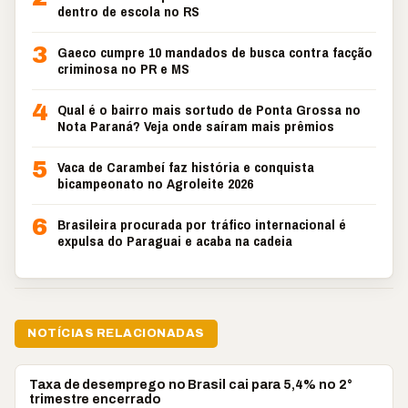
dentro de escola no RS
3
Gaeco cumpre 10 mandados de busca contra facção
criminosa no PR e MS
4
Qual é o bairro mais sortudo de Ponta Grossa no
Nota Paraná? Veja onde saíram mais prêmios
5
Vaca de Carambeí faz história e conquista
bicampeonato no Agroleite 2026
6
Brasileira procurada por tráfico internacional é
expulsa do Paraguai e acaba na cadeia
NOTÍCIAS RELACIONADAS
BRASIL
Taxa de desemprego no Brasil cai para 5,4% no 2°
trimestre encerrado