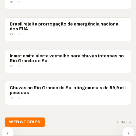
30 JUL
BRASIL
Brasil rejeita prorrogação de emergência nacional
dos EUA
29 JUL
BRASIL
Inmet emite alerta vermelho para chuvas intensas no
Rio Grande do Sul
28 JUL
BRASIL
Chuvas no Rio Grande do Sul atingem mais de 59,9 mil
pessoas
27 JUL
TODAS →
WEB STORIES
📢 Noite de Louvor
🔥 “O ‘nu
🛍️ Atendimento ainda é
chega com bênçãos e
acontecer
‹
›
o diferencial nas vendas
oração
custar ca