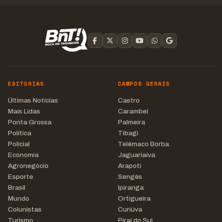
EDITORIAS
CAMPOS GERAIS
Últimas Notícias
Castro
Mais Lidas
Carambeí
Ponta Grossa
Palmeira
Política
Tibagi
Policial
Telêmaco Borba
Economia
Jaguariaíva
Agronegócio
Arapoti
Esporte
Sengés
Brasil
Ipiranga
Mundo
Ortigueira
Colunistas
Curiúva
Turismo
Piraí do Sul