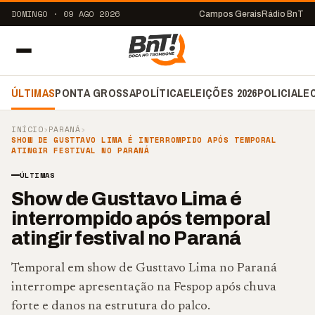
DOMINGO · 09 AGO 2026
Campos Gerais
Rádio BnT
ÚLTIMAS
PONTA GROSSA
POLÍTICA
ELEIÇÕES 2026
POLICIAL
E
INÍCIO
›
PARANÁ
›
SHOW DE GUSTTAVO LIMA É INTERROMPIDO APÓS TEMPORAL
ATINGIR FESTIVAL NO PARANÁ
ÚLTIMAS
Show de Gusttavo Lima é
interrompido após temporal
atingir festival no Paraná
Temporal em show de Gusttavo Lima no Paraná
interrompe apresentação na Fespop após chuva
forte e danos na estrutura do palco.