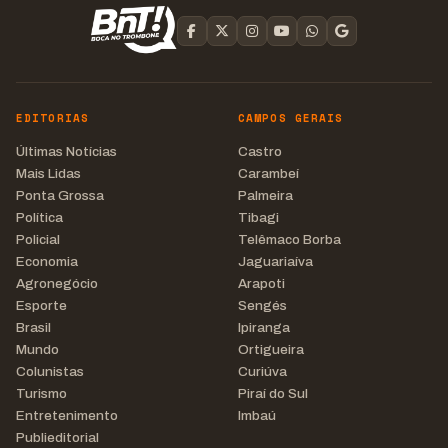
EDITORIAS
CAMPOS GERAIS
Últimas Notícias
Castro
Mais Lidas
Carambeí
Ponta Grossa
Palmeira
Política
Tibagi
Policial
Telêmaco Borba
Economia
Jaguariaíva
Agronegócio
Arapoti
Esporte
Sengés
Brasil
Ipiranga
Mundo
Ortigueira
Colunistas
Curiúva
Turismo
Piraí do Sul
Entretenimento
Imbaú
Publieditorial