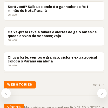
PARANÁ
Será você? Saiba de onde é o ganhador de R$ 1
milhão do Nota Paraná
06 AGO
PARANÁ
Caixa-preta revela falhas e alertas de gelo antes da
queda do voo da Voepass; veja
06 AGO
PARANÁ
Chuva forte, ventos e granizo: ciclone extratropical
coloca o Paraná em alerta
05 AGO
📢💜 Agosto Lilás
TODAS →
WEB STORIES
reforça combate à
📢 Noite 
violência contra a
🛍️ Atendimento ainda é
chega co
‹
›
mulher
o diferencial nas vendas
oração
▶
▶
▶
VER NO YOUTUBE →
Mais vídeos para você curtir
VÍDEOS