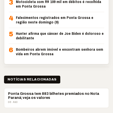
3
Motocicleta com R$ 109 mil em débitos é recolhida
em Ponta Grossa
4
Falecimentos registrados em Ponta Grossa e
região neste domingo (9)
5
Hunter afirma que câncer de Joe Biden é doloroso e
debilitante
6
Bombeiros abrem imóvel e encontram senhora sem
vida em Ponta Grossa
NOTÍCIAS RELACIONADAS
PARANÁ
Ponta Grossa tem 883 bilhetes premiados no Nota
Paraná; veja os valores
06 AGO