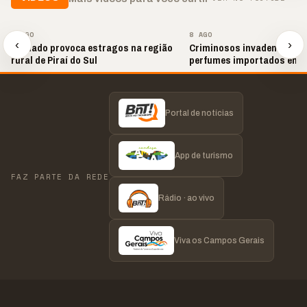
▶
▶
8 AGO
8 AGO
‹
›
Tornado provoca estragos na região
Criminosos invadem loja e
rural de Piraí do Sul
perfumes importados em 
Portal de notícias
App de turismo
FAZ PARTE DA REDE
Rádio · ao vivo
Viva os Campos Gerais