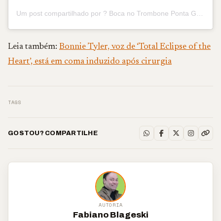
Um post compartilhado por ? Boca no Trombone Ponta Grossa (@boca.trombone.pontagrossa)
Leia também:
Bonnie Tyler, voz de ‘Total Eclipse of the
Heart’, está em coma induzido após cirurgia
TAGS
GOSTOU? COMPARTILHE
AUTORIA
Fabiano Blageski