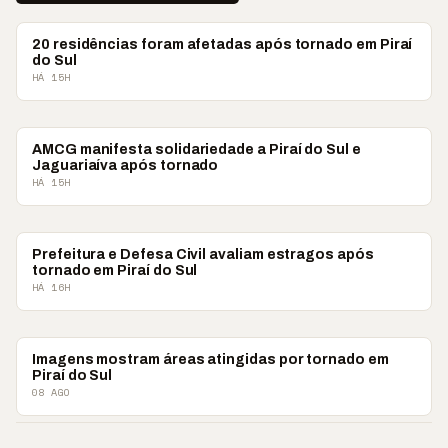
CAMPOS GERAIS
20 residências foram afetadas após tornado em Piraí
do Sul
HÁ 15H
CAMPOS GERAIS
AMCG manifesta solidariedade a Piraí do Sul e
Jaguariaíva após tornado
HÁ 15H
PIRAÍ DO SUL
Prefeitura e Defesa Civil avaliam estragos após
tornado em Piraí do Sul
HÁ 16H
CAMPOS GERAIS
Imagens mostram áreas atingidas por tornado em
Piraí do Sul
08 AGO