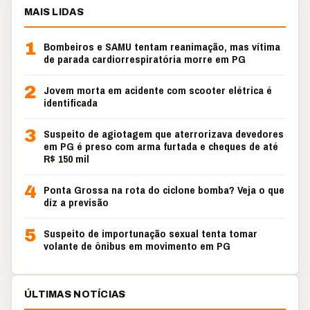
MAIS LIDAS
1
Bombeiros e SAMU tentam reanimação, mas vítima
de parada cardiorrespiratória morre em PG
2
Jovem morta em acidente com scooter elétrica é
identificada
3
Suspeito de agiotagem que aterrorizava devedores
em PG é preso com arma furtada e cheques de até
R$ 150 mil
4
Ponta Grossa na rota do ciclone bomba? Veja o que
diz a previsão
5
Suspeito de importunação sexual tenta tomar
volante de ônibus em movimento em PG
ÚLTIMAS NOTÍCIAS