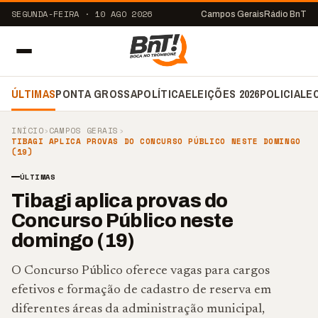
SEGUNDA-FEIRA · 10 AGO 2026
Campos Gerais
Rádio BnT
ÚLTIMAS
PONTA GROSSA
POLÍTICA
ELEIÇÕES 2026
POLICIAL
E
INÍCIO
›
CAMPOS GERAIS
›
TIBAGI APLICA PROVAS DO CONCURSO PÚBLICO NESTE DOMINGO
(19)
ÚLTIMAS
Tibagi aplica provas do
Concurso Público neste
domingo (19)
O Concurso Público oferece vagas para cargos
efetivos e formação de cadastro de reserva em
diferentes áreas da administração municipal,