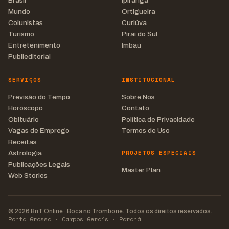
Brasil
Ipiranga
Mundo
Ortigueira
Colunistas
Curiúva
Turismo
Piraí do Sul
Entretenimento
Imbaú
Publieditorial
SERVIÇOS
INSTITUCIONAL
Previsão do Tempo
Sobre Nós
Horóscopo
Contato
Obituário
Política de Privacidade
Vagas de Emprego
Termos de Uso
Receitas
PROJETOS ESPECIAIS
Astrologia
Publicações Legais
Master Plan
Web Stories
© 2026 BnT Online · Boca no Trombone. Todos os direitos reservados.
Ponta Grossa · Campos Gerais · Paraná