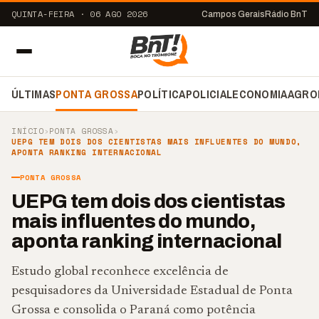
QUINTA-FEIRA · 06 AGO 2026
Campos Gerais
Rádio BnT
ÚLTIMAS
PONTA GROSSA
POLÍTICA
POLICIAL
ECONOMIA
AGRO
INÍCIO
›
PONTA GROSSA
›
UEPG TEM DOIS DOS CIENTISTAS MAIS INFLUENTES DO MUNDO,
APONTA RANKING INTERNACIONAL
PONTA GROSSA
UEPG tem dois dos cientistas
mais influentes do mundo,
aponta ranking internacional
Estudo global reconhece excelência de
pesquisadores da Universidade Estadual de Ponta
Grossa e consolida o Paraná como potência