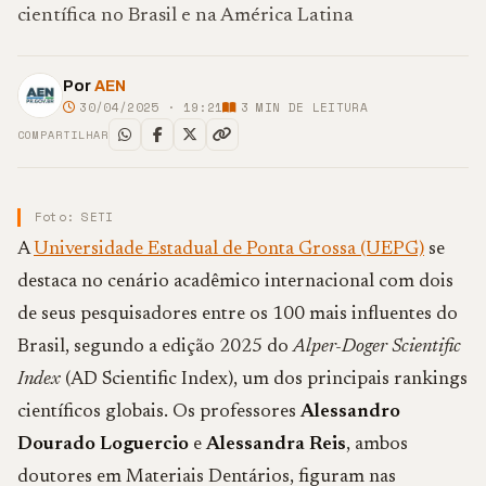
científica no Brasil e na América Latina
Por
AEN
30/04/2025 · 19:21
3
MIN DE LEITURA
COMPARTILHAR
Foto: SETI
A
Universidade Estadual de Ponta Grossa (UEPG)
se
destaca no cenário acadêmico internacional com dois
de seus pesquisadores entre os 100 mais influentes do
Brasil, segundo a edição 2025 do
Alper-Doger Scientific
Index
(AD Scientific Index), um dos principais rankings
científicos globais. Os professores
Alessandro
Dourado Loguercio
e
Alessandra Reis
, ambos
doutores em Materiais Dentários, figuram nas