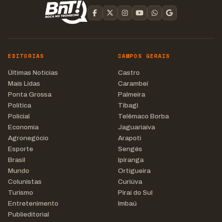
EDITORIAS
CAMPOS GERAIS
Últimas Notícias
Castro
Mais Lidas
Carambeí
Ponta Grossa
Palmeira
Política
Tibagi
Policial
Telêmaco Borba
Economia
Jaguariaíva
Agronegócio
Arapoti
Esporte
Sengés
Brasil
Ipiranga
Mundo
Ortigueira
Colunistas
Curiúva
Turismo
Piraí do Sul
Entretenimento
Imbaú
Publieditorial