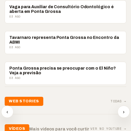
PONTA GROSSA
Vaga para Auxiliar de Consultório Odontológico é
aberta em Ponta Grossa
03 AGO
PONTA GROSSA
Tavarnaro representa Ponta Grossa no Encontro da
ABMI
03 AGO
PONTA GROSSA
Ponta Grossa precisa se preocupar com o El Niño?
Veja a previsão
03 AGO
TODAS →
WEB STORIES
📢 Noite de Louvor
🔥 “O ‘nunca vai
📢 Coral 
chega com bênçãos e
acontecer comigo’ pode
Paulino r
‹
›
oração
custar caro”
longo hia
▶
▶
▶
VER NO YOUTUBE →
Mais vídeos para você curtir
VÍDEOS