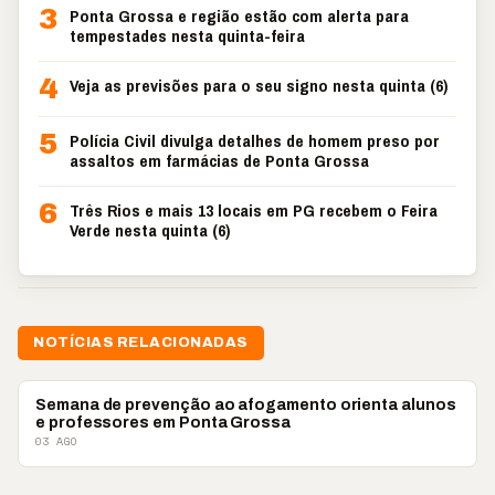
3
Ponta Grossa e região estão com alerta para
tempestades nesta quinta-feira
4
Veja as previsões para o seu signo nesta quinta (6)
5
Polícia Civil divulga detalhes de homem preso por
assaltos em farmácias de Ponta Grossa
6
Três Rios e mais 13 locais em PG recebem o Feira
Verde nesta quinta (6)
NOTÍCIAS RELACIONADAS
PONTA GROSSA
Semana de prevenção ao afogamento orienta alunos
e professores em Ponta Grossa
03 AGO