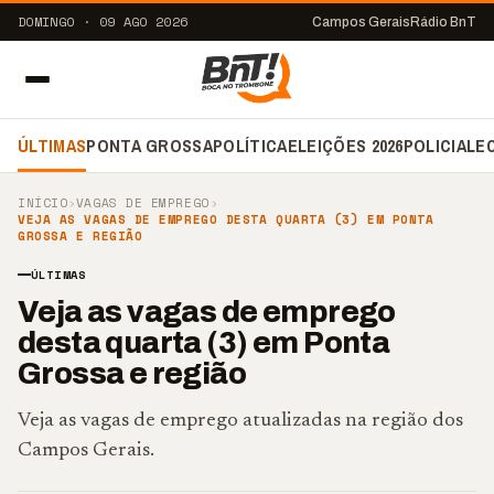
DOMINGO · 09 AGO 2026
Campos Gerais
Rádio BnT
ÚLTIMAS
PONTA GROSSA
POLÍTICA
ELEIÇÕES 2026
POLICIAL
E
INÍCIO
›
VAGAS DE EMPREGO
›
VEJA AS VAGAS DE EMPREGO DESTA QUARTA (3) EM PONTA
GROSSA E REGIÃO
ÚLTIMAS
Veja as vagas de emprego
desta quarta (3) em Ponta
Grossa e região
Veja as vagas de emprego atualizadas na região dos
Campos Gerais.