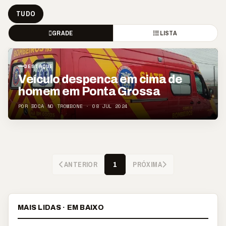
TUDO
GRADE
LISTA
DESTAQUE
Veículo despenca em cima de
homem em Ponta Grossa
POR BOCA NO TROMBONE · 08 JUL 2024
ANTERIOR
PRÓXIMA
1
MAIS LIDAS · EM BAIXO