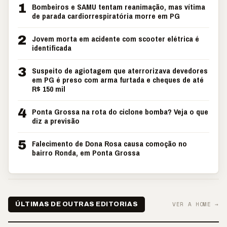
1
Bombeiros e SAMU tentam reanimação, mas vítima
de parada cardiorrespiratória morre em PG
2
Jovem morta em acidente com scooter elétrica é
identificada
3
Suspeito de agiotagem que aterrorizava devedores
em PG é preso com arma furtada e cheques de até
R$ 150 mil
4
Ponta Grossa na rota do ciclone bomba? Veja o que
diz a previsão
5
Falecimento de Dona Rosa causa comoção no
bairro Ronda, em Ponta Grossa
VER A HOME →
ÚLTIMAS DE OUTRAS EDITORIAS