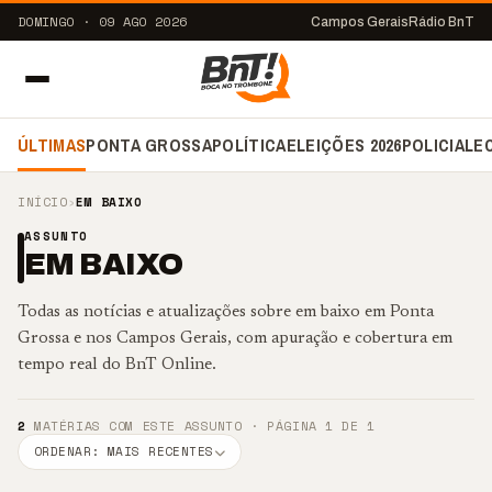
DOMINGO · 09 AGO 2026
Campos Gerais
Rádio BnT
ÚLTIMAS
PONTA GROSSA
POLÍTICA
ELEIÇÕES 2026
POLICIAL
E
INÍCIO
›
EM BAIXO
ASSUNTO
EM BAIXO
Todas as notícias e atualizações sobre em baixo em Ponta
Grossa e nos Campos Gerais, com apuração e cobertura em
tempo real do BnT Online.
2
MATÉRIAS COM ESTE ASSUNTO · PÁGINA 1 DE 1
ORDENAR: MAIS RECENTES