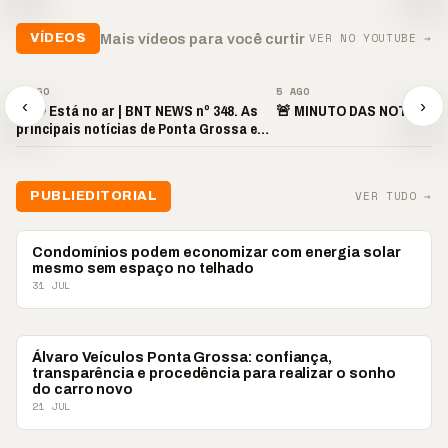
▶
▶
▶
VER NO YOUTUBE →
Mais vídeos para você curtir
VÍDEOS
▶
▶
5 AGO
5 AGO
‹
›
📢🔴 Está no ar | BNT NEWS nº 348. As
🚨 MINUTO DAS NOTÍCIAS 
principais notícias de Ponta Grossa e
região!
VER TUDO →
PUBLIEDITORIAL
PUBLIEDITORIAL
Condomínios podem economizar com energia solar
mesmo sem espaço no telhado
31 JUL
PUBLIEDITORIAL
Álvaro Veículos Ponta Grossa: confiança,
transparência e procedência para realizar o sonho
do carro novo
21 JUL