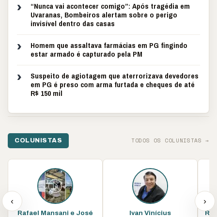
›
“Nunca vai acontecer comigo”: Após tragédia em
Uvaranas, Bombeiros alertam sobre o perigo
invisível dentro das casas
›
Homem que assaltava farmácias em PG fingindo
estar armado é capturado pela PM
›
Suspeito de agiotagem que aterrorizava devedores
em PG é preso com arma furtada e cheques de até
R$ 150 mil
TODOS OS COLUNISTAS →
COLUNISTAS
‹
›
Rafael Mansani e José
Ivan Vinícius
Ren