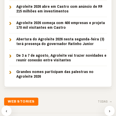
›
Agroleite 2026 abre em Castro com anúncio de R$
215 milhões em investimentos
›
Agroleite 2026 começa com 400 empresas e projeta
170 mil visitantes em Castro
›
Abertura do Agroleite 2026 nesta segunda-feira (3)
terá presença do governador Ratinho Junior
›
De 3 a 7 de agosto, Agroleite vai trazer novidades e
reunir conexão entre visitantes
›
Grandes nomes participam das palestras no
Agroleite 2026
TODAS →
WEB STORIES
📢 Noite de Louvor
🔥 “O ‘nunca vai
📢 Coral 
chega com bênçãos e
acontecer comigo’ pode
Paulino r
‹
›
oração
custar caro”
longo hia