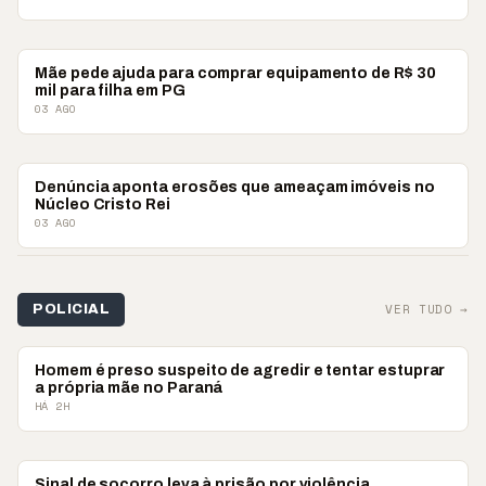
#VCCOMABNT
Mãe pede ajuda para comprar equipamento de R$ 30
mil para filha em PG
03 AGO
#VCCOMABNT
Denúncia aponta erosões que ameaçam imóveis no
Núcleo Cristo Rei
03 AGO
VER TUDO →
POLICIAL
POLICIAL
Homem é preso suspeito de agredir e tentar estuprar
a própria mãe no Paraná
HÁ 2H
POLICIAL
Sinal de socorro leva à prisão por violência