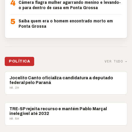
4
Câmera flagra mulher agarrando menino e levando-
o para dentro de casa em Ponta Grossa
5
Saiba quem era o homem encontrado morto em
Ponta Grossa
VER TUDO →
POLÍTICA
POLÍTICA
Jocelito Canto oficializa candidatura a deputado
federal pelo Paraná
HÁ 2H
POLÍTICA
TRE-SP rejeita recurso e mantém Pablo Marçal
inelegível até 2032
HÁ 5H