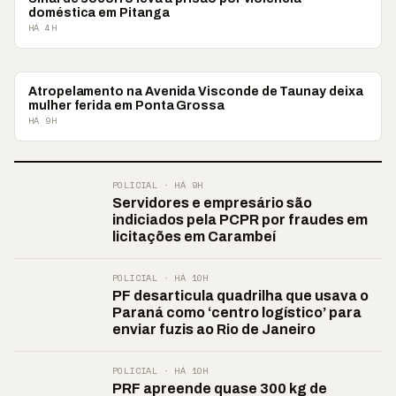
doméstica em Pitanga
HÁ 4H
POLICIAL
Atropelamento na Avenida Visconde de Taunay deixa
mulher ferida em Ponta Grossa
HÁ 9H
POLICIAL · HÁ 9H
Servidores e empresário são
indiciados pela PCPR por fraudes em
licitações em Carambeí
POLICIAL · HÁ 10H
PF desarticula quadrilha que usava o
Paraná como ‘centro logístico’ para
enviar fuzis ao Rio de Janeiro
POLICIAL · HÁ 10H
PRF apreende quase 300 kg de