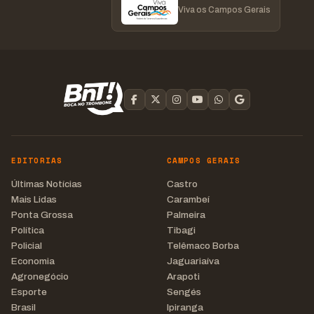
Viva os Campos Gerais
EDITORIAS
CAMPOS GERAIS
Últimas Notícias
Castro
Mais Lidas
Carambeí
Ponta Grossa
Palmeira
Política
Tibagi
Policial
Telêmaco Borba
Economia
Jaguariaíva
Agronegócio
Arapoti
Esporte
Sengés
Brasil
Ipiranga