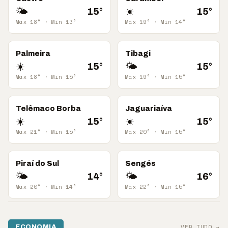
🌤️
☀️
15
°
15
°
Máx
18
° · Mín
13
°
Máx
19
° · Mín
14
°
Palmeira
Tibagi
☀️
🌤️
15
°
15
°
Máx
18
° · Mín
15
°
Máx
19
° · Mín
15
°
Telêmaco Borba
Jaguariaíva
☀️
☀️
15
°
15
°
Máx
21
° · Mín
15
°
Máx
20
° · Mín
15
°
Piraí do Sul
Sengés
🌤️
🌤️
14
°
16
°
Máx
20
° · Mín
14
°
Máx
22
° · Mín
15
°
VER TUDO →
ECONOMIA