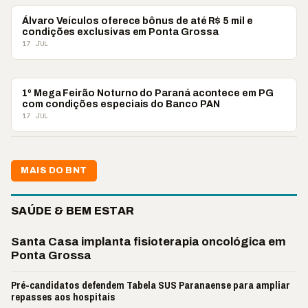
PUBLIEDITORIAL
Álvaro Veículos oferece bônus de até R$ 5 mil e
condições exclusivas em Ponta Grossa
17 JUL
PUBLIEDITORIAL
1º Mega Feirão Noturno do Paraná acontece em PG
com condições especiais do Banco PAN
17 JUL
MAIS DO BNT
SAÚDE & BEM ESTAR
Santa Casa implanta fisioterapia oncológica em
Ponta Grossa
Pré-candidatos defendem Tabela SUS Paranaense para ampliar
repasses aos hospitais