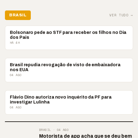
VER TUDO →
BRASIL
BRASIL
Bolsonaro pede ao STF para receber os filhos no Dia
dos Pais
HÁ 4H
BRASIL
Brasil repudia revogação de visto de embaixadora
nos EUA
04 AGO
BRASIL
Flávio Dino autoriza novo inquérito da PF para
investigar Lulinha
04 AGO
BRASIL · 04 AGO
Motorista de app acha que se deu bem