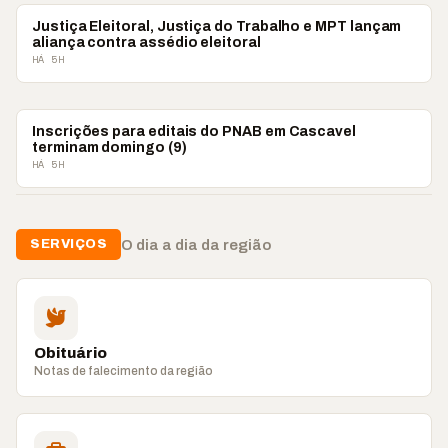
POLÍTICA
Justiça Eleitoral, Justiça do Trabalho e MPT lançam
aliança contra assédio eleitoral
HÁ 5H
POLÍTICA
Inscrições para editais do PNAB em Cascavel
terminam domingo (9)
HÁ 5H
O dia a dia da região
SERVIÇOS
Obituário
Notas de falecimento da região