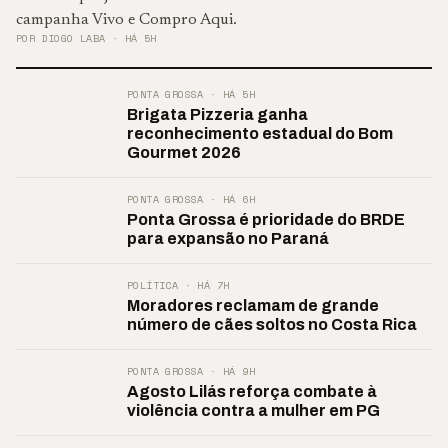
campanha Vivo e Compro Aqui.
POR DIOGO LABA · HÁ 5H
PONTA GROSSA · HÁ 5H
Brigata Pizzeria ganha
reconhecimento estadual do Bom
Gourmet 2026
PONTA GROSSA · HÁ 6H
Ponta Grossa é prioridade do BRDE
para expansão no Paraná
POLÍTICA · HÁ 7H
Moradores reclamam de grande
número de cães soltos no Costa Rica
PONTA GROSSA · HÁ 9H
Agosto Lilás reforça combate à
violência contra a mulher em PG