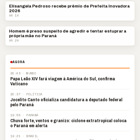
Elisangela Pedroso recebe prêmio de Prefeita Inovadora
CARAMBEÍ
2026
HÁ 1H
Homem é preso suspeito de agredir e tentar estuprar a
POLICIAL
própria mãe no Paraná
HÁ 2H
AGORA
20:43
·
MUNDO
Papa Leão XIV fará viagem à América do Sul, confirma
Vaticano
20:37
·
POLÍTICA
Jocelito Canto oficializa candidatura a deputado federal
pelo Paraná
19:55
·
PARANÁ
Chuva forte, ventos e granizo: ciclone extratropical coloca
o Paraná em alerta
19:21
·
BRASIL