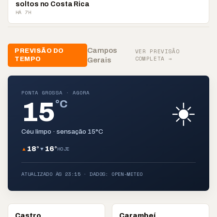
soltos no Costa Rica
HÁ 7H
Campos
PREVISÃO DO
VER PREVISÃO
COMPLETA →
TEMPO
Gerais
PONTA GROSSA
· AGORA
15
☀️
°C
Céu limpo
· sensação
15
°C
18
°
16
°
HOJE
▲
▼
ATUALIZADO ÀS
23:15
· DADOS: OPEN-METEO
Castro
Carambeí