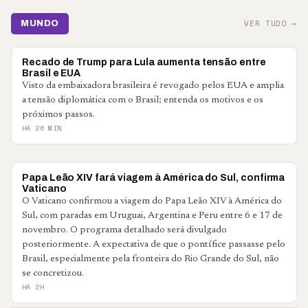
VER TUDO →
MUNDO
MUNDO
Recado de Trump para Lula aumenta tensão entre
Brasil e EUA
Visto da embaixadora brasileira é revogado pelos EUA e amplia
a tensão diplomática com o Brasil; entenda os motivos e os
próximos passos.
HÁ 26 MIN
MUNDO
Papa Leão XIV fará viagem à América do Sul, confirma
Vaticano
O Vaticano confirmou a viagem do Papa Leão XIV à América do
Sul, com paradas em Uruguai, Argentina e Peru entre 6 e 17 de
novembro. O programa detalhado será divulgado
posteriormente. A expectativa de que o pontífice passasse pelo
Brasil, especialmente pela fronteira do Rio Grande do Sul, não
se concretizou.
HÁ 2H