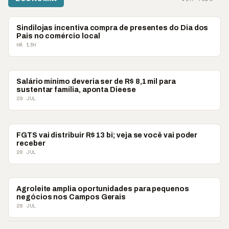
ECONOMIA
Sindilojas incentiva compra de presentes do Dia dos
Pais no comércio local
HÁ 13H
ECONOMIA
Salário mínimo deveria ser de R$ 8,1 mil para
sustentar família, aponta Dieese
29 JUL
ECONOMIA
FGTS vai distribuir R$ 13 bi; veja se você vai poder
receber
28 JUL
ECONOMIA
Agroleite amplia oportunidades para pequenos
negócios nos Campos Gerais
28 JUL