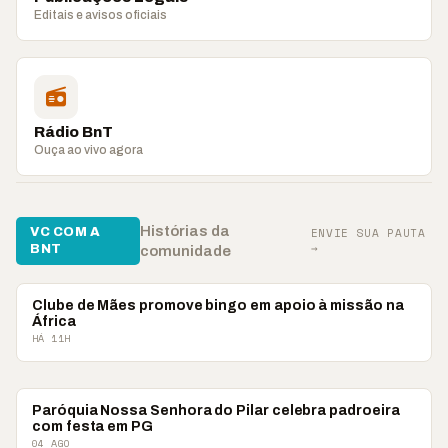
Editais e avisos oficiais
Rádio BnT
Ouça ao vivo agora
Histórias da
VC COM A
ENVIE SUA PAUTA
→
BNT
comunidade
#VCCOMABNT
Clube de Mães promove bingo em apoio à missão na
África
HÁ 11H
#VCCOMABNT
Paróquia Nossa Senhora do Pilar celebra padroeira
com festa em PG
04 AGO