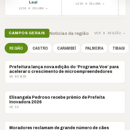
Leal
LEIA A COLUNA →
LEIA A COLUNA →
VER A REGIÃO →
Notícias da região
CAMPOS GERAIS
REGIÃO
CASTRO
CARAMBEÍ
PALMEIRA
TIBAGI
PONTA GROSSA
Prefeitura lança nova edição do ‘Programa Voe’ para
acelerar o crescimento de microempreendedores
HÁ 53 MIN
CARAMBEÍ
Elisangela Pedroso recebe prêmio de Prefeita
Inovadora 2026
HÁ 1H
POLÍTICA
Moradores reclamam de grande número de cães