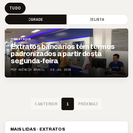
TUDO
GRADE
LISTA
DESTAQUE
Extratos bancários têm termos
padronizados a partir desta
segunda-feira
POR AGÊNCIA BRASIL · 08 JUL 2024
ANTERIOR
PRÓXIMA
1
MAIS LIDAS · EXTRATOS