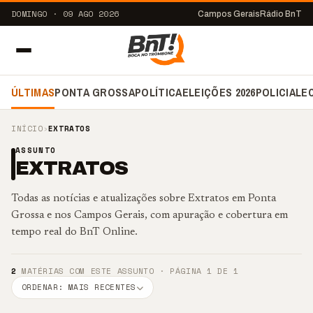
DOMINGO · 09 AGO 2026
Campos Gerais
Rádio BnT
ÚLTIMAS
PONTA GROSSA
POLÍTICA
ELEIÇÕES 2026
POLICIAL
E
INÍCIO
›
EXTRATOS
ASSUNTO
EXTRATOS
Todas as notícias e atualizações sobre Extratos em Ponta
Grossa e nos Campos Gerais, com apuração e cobertura em
tempo real do BnT Online.
2
MATÉRIAS COM ESTE ASSUNTO · PÁGINA 1 DE 1
ORDENAR: MAIS RECENTES