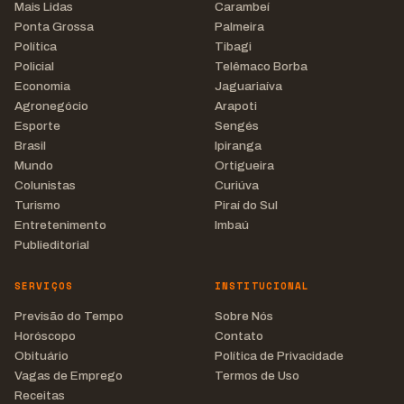
Mais Lidas
Carambeí
Ponta Grossa
Palmeira
Política
Tibagi
Policial
Telêmaco Borba
Economia
Jaguariaíva
Agronegócio
Arapoti
Esporte
Sengés
Brasil
Ipiranga
Mundo
Ortigueira
Colunistas
Curiúva
Turismo
Piraí do Sul
Entretenimento
Imbaú
Publieditorial
SERVIÇOS
INSTITUCIONAL
Previsão do Tempo
Sobre Nós
Horóscopo
Contato
Obituário
Política de Privacidade
Vagas de Emprego
Termos de Uso
Receitas