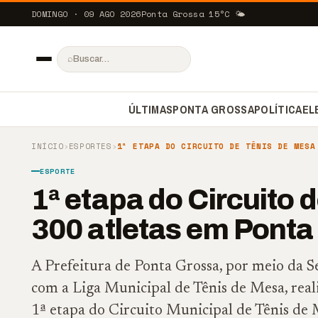
DOMINGO · 09 AGO 2026
Ponta Grossa
15
°C
🌤️
⌕
ÚLTIMAS
PONTA GROSSA
POLÍTICA
EL
INÍCIO
›
ESPORTES
›
1ª ETAPA DO CIRCUITO DE TÊNIS DE MESA
ESPORTE
1ª etapa do Circuito 
300 atletas em Ponta
A Prefeitura de Ponta Grossa, por meio da S
com a Liga Municipal de Tênis de Mesa, reali
1ª etapa do Circuito Municipal de Tênis de