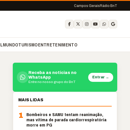
Campos Gerais
Rádio BnT
IL
MUNDO
TURISMO
ENTRETENIMENTO
Receba as notícias no
Entrar →
WhatsApp
Entre no nosso grupo do BnT
MAIS LIDAS
1
Bombeiros e SAMU tentam reanimação,
mas vítima de parada cardiorrespiratória
morre em PG