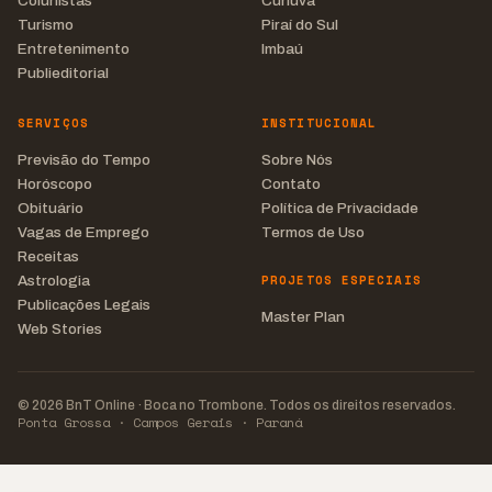
Colunistas
Curiúva
Turismo
Piraí do Sul
Entretenimento
Imbaú
Publieditorial
SERVIÇOS
INSTITUCIONAL
Previsão do Tempo
Sobre Nós
Horóscopo
Contato
Obituário
Política de Privacidade
Vagas de Emprego
Termos de Uso
Receitas
PROJETOS ESPECIAIS
Astrologia
Publicações Legais
Master Plan
Web Stories
© 2026 BnT Online · Boca no Trombone. Todos os direitos reservados.
Ponta Grossa · Campos Gerais · Paraná