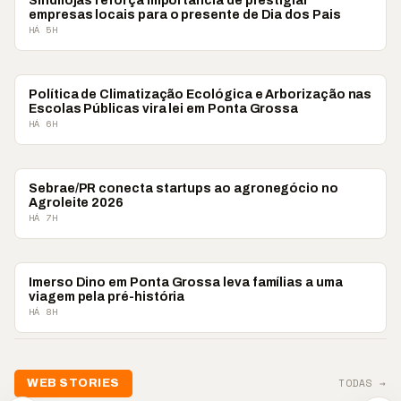
Sindilojas reforça importância de prestigiar
empresas locais para o presente de Dia dos Pais
HÁ 5H
PONTA GROSSA
Política de Climatização Ecológica e Arborização nas
Escolas Públicas vira lei em Ponta Grossa
HÁ 6H
CAMPOS GERAIS
Sebrae/PR conecta startups ao agronegócio no
Agroleite 2026
HÁ 7H
PONTA GROSSA
Imerso Dino em Ponta Grossa leva famílias a uma
viagem pela pré-história
HÁ 8H
TODAS →
WEB STORIES
📢 Noite de Louvor
🔥 “O ‘nu