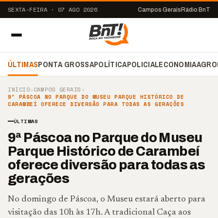
SEXTA-FEIRA · 07 AGO 2026
Campos Gerais
Rádio BnT
ÚLTIMAS
PONTA GROSSA
POLÍTICA
POLICIAL
ECONOMIA
AGRO
INÍCIO
›
CAMPOS GERAIS
›
9ª PÁSCOA NO PARQUE DO MUSEU PARQUE HISTÓRICO DE
CARAMBEÍ OFERECE DIVERSÃO PARA TODAS AS GERAÇÕES
ÚLTIMAS
9ª Páscoa no Parque do Museu
Parque Histórico de Carambeí
oferece diversão para todas as
gerações
No domingo de Páscoa, o Museu estará aberto para
visitação das 10h às 17h. A tradicional Caça aos