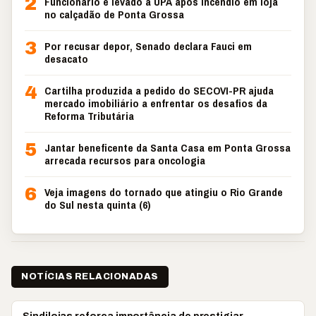
2
Funcionário é levado à UPA após incêndio em loja
no calçadão de Ponta Grossa
3
Por recusar depor, Senado declara Fauci em
desacato
4
Cartilha produzida a pedido do SECOVI-PR ajuda
mercado imobiliário a enfrentar os desafios da
Reforma Tributária
5
Jantar beneficente da Santa Casa em Ponta Grossa
arrecada recursos para oncologia
6
Veja imagens do tornado que atingiu o Rio Grande
do Sul nesta quinta (6)
NOTÍCIAS RELACIONADAS
PONTA GROSSA