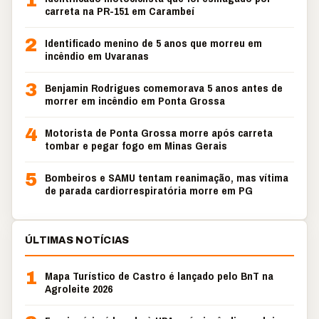
1
carreta na PR-151 em Carambeí
2
Identificado menino de 5 anos que morreu em
incêndio em Uvaranas
3
Benjamin Rodrigues comemorava 5 anos antes de
morrer em incêndio em Ponta Grossa
4
Motorista de Ponta Grossa morre após carreta
tombar e pegar fogo em Minas Gerais
5
Bombeiros e SAMU tentam reanimação, mas vítima
de parada cardiorrespiratória morre em PG
ÚLTIMAS NOTÍCIAS
1
Mapa Turístico de Castro é lançado pelo BnT na
Agroleite 2026