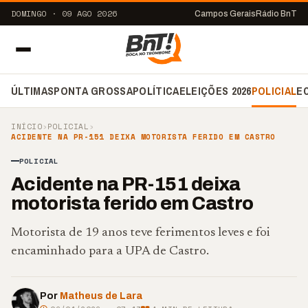
DOMINGO · 09 AGO 2026
Campos Gerais
Rádio BnT
ÚLTIMAS
PONTA GROSSA
POLÍTICA
ELEIÇÕES 2026
POLICIAL
E
INÍCIO
›
POLICIAL
›
ACIDENTE NA PR-151 DEIXA MOTORISTA FERIDO EM CASTRO
POLICIAL
Acidente na PR-151 deixa
motorista ferido em Castro
Motorista de 19 anos teve ferimentos leves e foi
encaminhado para a UPA de Castro.
Por
Matheus de Lara