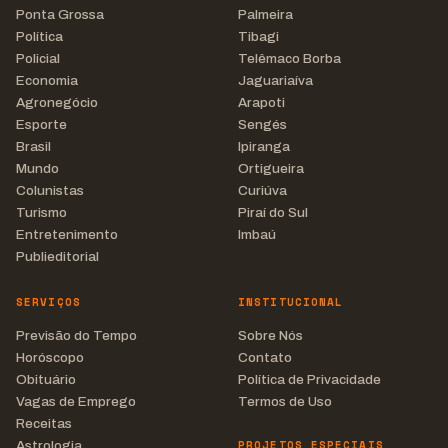
Ponta Grossa
Palmeira
Política
Tibagi
Policial
Telêmaco Borba
Economia
Jaguariaíva
Agronegócio
Arapoti
Esporte
Sengés
Brasil
Ipiranga
Mundo
Ortigueira
Colunistas
Curiúva
Turismo
Piraí do Sul
Entretenimento
Imbaú
Publieditorial
SERVIÇOS
INSTITUCIONAL
Previsão do Tempo
Sobre Nós
Horóscopo
Contato
Obituário
Política de Privacidade
Vagas de Emprego
Termos de Uso
Receitas
PROJETOS ESPECIAIS
Astrologia