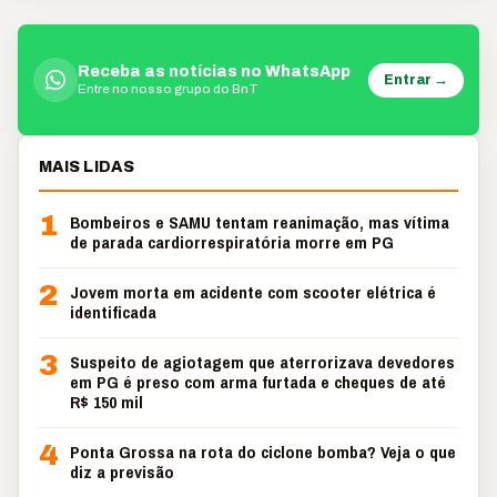
Receba as notícias no WhatsApp
Entrar →
Entre no nosso grupo do BnT
MAIS LIDAS
1
Bombeiros e SAMU tentam reanimação, mas vítima
de parada cardiorrespiratória morre em PG
2
Jovem morta em acidente com scooter elétrica é
identificada
3
Suspeito de agiotagem que aterrorizava devedores
em PG é preso com arma furtada e cheques de até
R$ 150 mil
4
Ponta Grossa na rota do ciclone bomba? Veja o que
diz a previsão