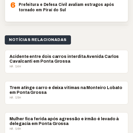
6
Prefeitura e Defesa Civil avaliam estragos após
tornado em Piraí do Sul
NOTÍCIAS RELACIONADAS
POLICIAL
Acidente entre dois carros interdita Avenida Carlos
Cavalcanti em Ponta Grossa
HÁ 14H
POLICIAL
Trem atinge carro e deixa vítimas na Monteiro Lobato
em Ponta Grossa
HÁ 15H
POLICIAL
Mulher fica ferida após agressão e irmão é levado à
delegacia em Ponta Grossa
HÁ 16H