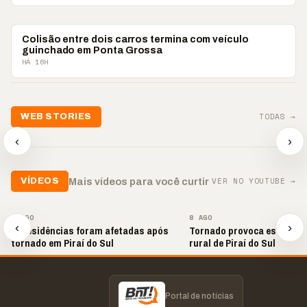
POLICIAL
Colisão entre dois carros termina com veículo
guinchado em Ponta Grossa
HÁ 16H
📢💜 Agosto Lilás
TODAS →
WEB STORIES
reforça combate à
📢 Noite 
violência contra a
🛍️ Atendimento ainda é
chega co
‹
›
mulher
o diferencial nas vendas
oração
▶
▶
▶
VER NO YOUTUBE →
Mais vídeos para você curtir
VÍDEOS
▶
▶
9 AGO
8 AGO
‹
›
20 residências foram afetadas após
Tornado provoca estragos
tornado em Piraí do Sul
rural de Piraí do Sul
Portal de notícias