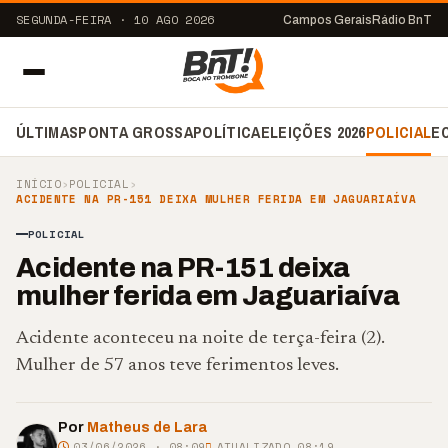
SEGUNDA-FEIRA · 10 AGO 2026
Campos Gerais
Rádio BnT
ÚLTIMAS
PONTA GROSSA
POLÍTICA
ELEIÇÕES 2026
POLICIAL
E
INÍCIO
›
POLICIAL
›
ACIDENTE NA PR-151 DEIXA MULHER FERIDA EM JAGUARIAÍVA
POLICIAL
Acidente na PR-151 deixa
mulher ferida em Jaguariaíva
Acidente aconteceu na noite de terça-feira (2).
Mulher de 57 anos teve ferimentos leves.
Por
Matheus de Lara
03/06/2026 · 08:09
ATUALIZADO 08:19