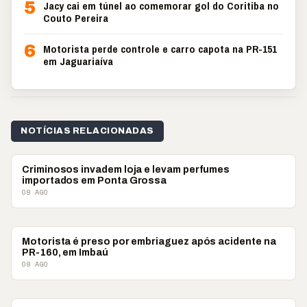
5
Jacy cai em túnel ao comemorar gol do Coritiba no
Couto Pereira
6
Motorista perde controle e carro capota na PR-151
em Jaguariaíva
NOTÍCIAS RELACIONADAS
POLICIAL
Criminosos invadem loja e levam perfumes
importados em Ponta Grossa
08 AGO
POLICIAL
Motorista é preso por embriaguez após acidente na
PR-160, em Imbaú
08 AGO