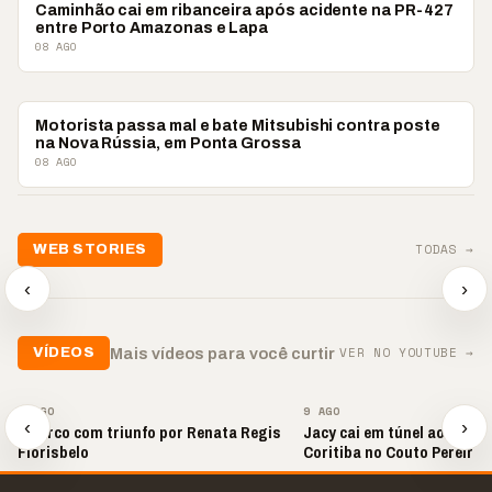
POLICIAL
Caminhão cai em ribanceira após acidente na PR-427
entre Porto Amazonas e Lapa
08 AGO
POLICIAL
Motorista passa mal e bate Mitsubishi contra poste
na Nova Rússia, em Ponta Grossa
08 AGO
📢💜 Agosto Lilás
TODAS →
WEB STORIES
reforça combate à
📢 Noite 
violência contra a
🛍️ Atendimento ainda é
chega co
‹
›
mulher
o diferencial nas vendas
oração
▶
▶
▶
VER NO YOUTUBE →
Mais vídeos para você curtir
VÍDEOS
▶
▶
9 AGO
9 AGO
‹
›
📢 Arco com triunfo por Renata Regis
Jacy cai em túnel ao come
Florisbelo
Coritiba no Couto Pereira