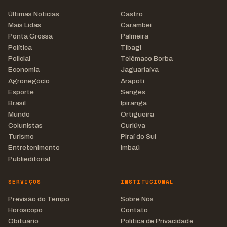
Últimas Notícias
Castro
Mais Lidas
Carambeí
Ponta Grossa
Palmeira
Política
Tibagi
Policial
Telêmaco Borba
Economia
Jaguariaíva
Agronegócio
Arapoti
Esporte
Sengés
Brasil
Ipiranga
Mundo
Ortigueira
Colunistas
Curiúva
Turismo
Piraí do Sul
Entretenimento
Imbaú
Publieditorial
SERVIÇOS
INSTITUCIONAL
Previsão do Tempo
Sobre Nós
Horóscopo
Contato
Obituário
Política de Privacidade