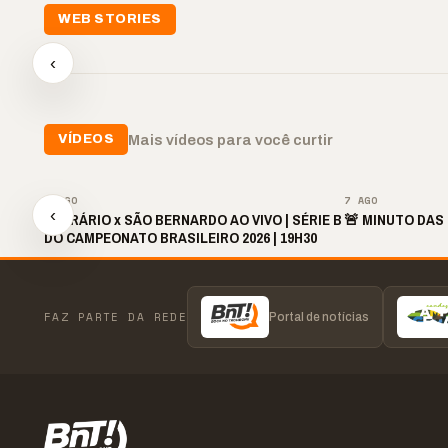
📢💜 Agosto Lilás
WEB STORIES
reforça combate à
📢 No
violência contra a
🛍️ Atendimento ainda é
cheg
‹
mulher
o diferencial nas vendas
oraç
▶
▶
▶
Mais vídeos para você curtir
VÍDEOS
▶
7 AGO
7 AGO
‹
OPERÁRIO x SÃO BERNARDO AO VIVO | SÉRIE B
🚨 MINUTO DAS 
DO CAMPEONATO BRASILEIRO 2026 | 19H30
FAZ PARTE DA REDE
Portal de notícias