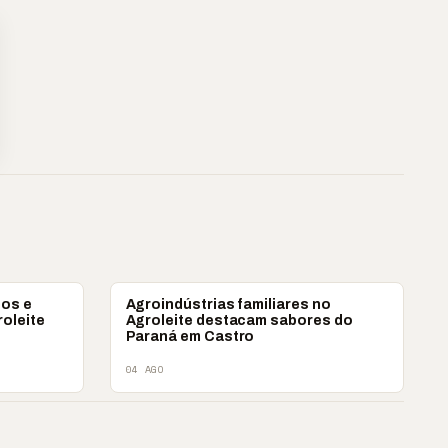
AGRONEGÓCIO
ios e
Agroindústrias familiares no
oleite
Agroleite destacam sabores do
Paraná em Castro
04 AGO