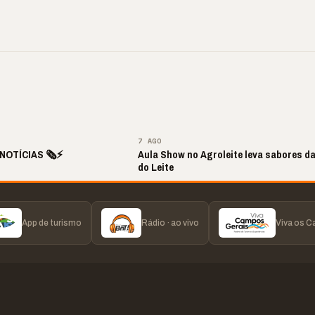
ite de Louvor
🔥 “O ‘nunca vai
📢 Coral Maestro
a com bênçãos e
acontecer comigo’ pode
Paulino retorna apó
ão
custar caro”
longo hiato
▶
▶
▶
▶
7 AGO
NOTÍCIAS 🗞️⚡
Aula Show no Agroleite leva sabores d
do Leite
App de turismo
Rádio · ao vivo
Viva os 