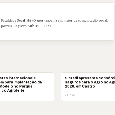
Faculdade Secal. Há 40 anos trabalha em meios de comunicação social.
e portais. Registro Mtb/PR - 4451
IO
AGRONEGÓCIO
stas internacionais
Sicredi apresenta consórc
em para implantação da
seguros para o agro no Agr
Modelo no Parque
2026, em Castro
ico Agroleite
05 AGO