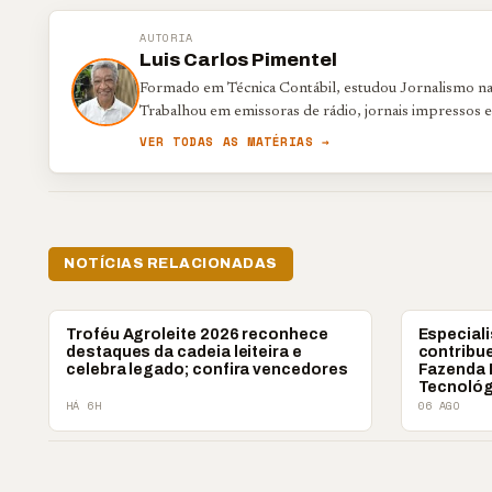
AUTORIA
Luis Carlos Pimentel
Formado em Técnica Contábil, estudou Jornalismo na 
Trabalhou em emissoras de rádio, jornais impressos 
VER TODAS AS MATÉRIAS →
NOTÍCIAS RELACIONADAS
AGRONEGÓCIO
AGRONEGÓC
Troféu Agroleite 2026 reconhece
Especiali
destaques da cadeia leiteira e
contribu
celebra legado; confira vencedores
Fazenda 
Tecnológ
HÁ 6H
06 AGO