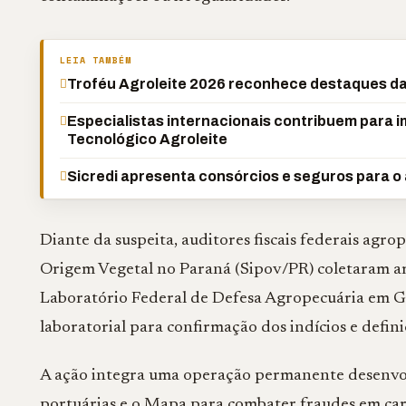
LEIA TAMBÉM
Troféu Agroleite 2026 reconhece destaques da 
Especialistas internacionais contribuem para
Tecnológico Agroleite
Sicredi apresenta consórcios e seguros para o
Diante da suspeita, auditores fiscais federais agr
Origem Vegetal no Paraná (Sipov/PR) coletaram a
Laboratório Federal de Defesa Agropecuária em Go
laboratorial para confirmação dos indícios e defin
A ação integra uma operação permanente desenvolv
portuárias e o Mapa para combater fraudes em car