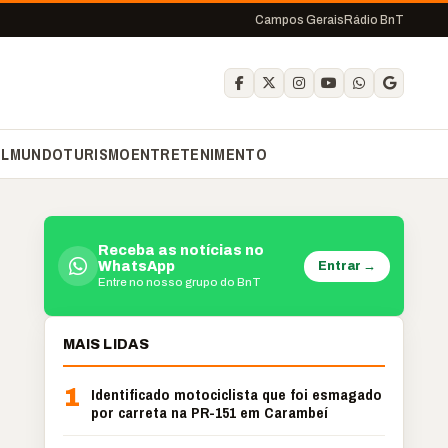
Campos Gerais
Rádio BnT
IL
MUNDO
TURISMO
ENTRETENIMENTO
Receba as notícias no
Entrar →
WhatsApp
Entre no nosso grupo do BnT
MAIS LIDAS
1
Identificado motociclista que foi esmagado
por carreta na PR-151 em Carambeí