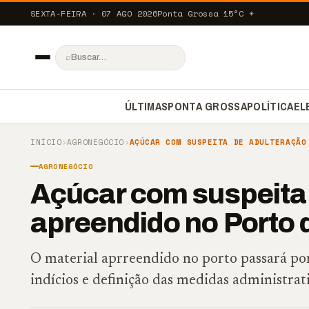
SEXTA-FEIRA · 07 AGO 2026
Ponta Grossa
15
°C
☀️
⌕
ÚLTIMAS
PONTA GROSSA
POLÍTICA
EL
INÍCIO
›
AGRONEGÓCIO
›
AÇÚCAR COM SUSPEITA DE ADULTERAÇÃO
AGRONEGÓCIO
Açúcar com suspeita 
apreendido no Porto
O material aprreendido no porto passará por
indícios e definição das medidas administrati