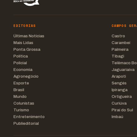
EDITORIAS
CAMPOS GER
Últimas Notícias
Castro
Mais Lidas
Carambeí
Ponta Grossa
Palmeira
Política
Tibagi
Policial
Telêmaco Bo
Economia
Jaguariaíva
Agronegócio
Arapoti
Esporte
Sengés
Brasil
Ipiranga
Mundo
Ortigueira
Colunistas
Curiúva
Turismo
Piraí do Sul
Entretenimento
Imbaú
Publieditorial