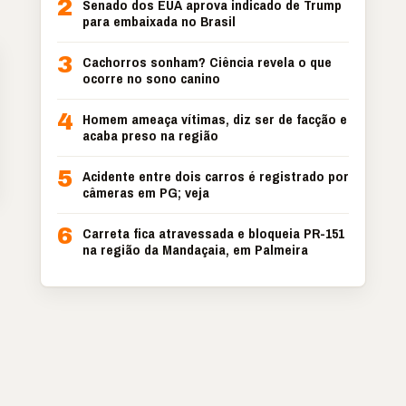
2
Senado dos EUA aprova indicado de Trump
para embaixada no Brasil
3
Cachorros sonham? Ciência revela o que
ocorre no sono canino
4
Homem ameaça vítimas, diz ser de facção e
acaba preso na região
5
Acidente entre dois carros é registrado por
câmeras em PG; veja
6
Carreta fica atravessada e bloqueia PR-151
na região da Mandaçaia, em Palmeira