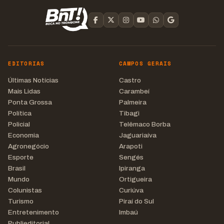
EDITORIAS
CAMPOS GERAIS
Últimas Notícias
Castro
Mais Lidas
Carambeí
Ponta Grossa
Palmeira
Política
Tibagi
Policial
Telêmaco Borba
Economia
Jaguariaíva
Agronegócio
Arapoti
Esporte
Sengés
Brasil
Ipiranga
Mundo
Ortigueira
Colunistas
Curiúva
Turismo
Piraí do Sul
Entretenimento
Imbaú
Publieditorial