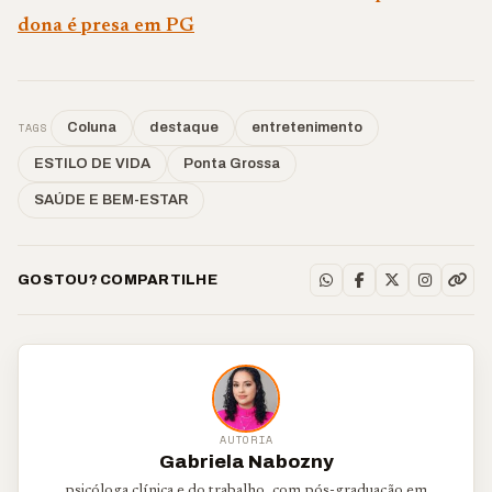
dona é presa em PG
TAGS
Coluna
destaque
entretenimento
ESTILO DE VIDA
Ponta Grossa
SAÚDE E BEM-ESTAR
GOSTOU? COMPARTILHE
AUTORIA
Gabriela Nabozny
psicóloga clínica e do trabalho, com pós-graduação em