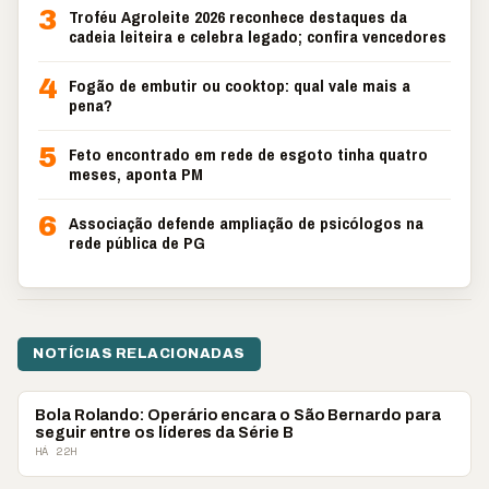
3
Troféu Agroleite 2026 reconhece destaques da
cadeia leiteira e celebra legado; confira vencedores
4
Fogão de embutir ou cooktop: qual vale mais a
pena?
5
Feto encontrado em rede de esgoto tinha quatro
meses, aponta PM
6
Associação defende ampliação de psicólogos na
rede pública de PG
NOTÍCIAS RELACIONADAS
COLUNISTAS
Bola Rolando: Operário encara o São Bernardo para
seguir entre os líderes da Série B
HÁ 22H