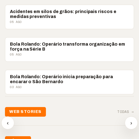
COLUNISTAS
Acidentes em silos de grãos: principais riscos e
medidas preventivas
05 AGO
COLUNISTAS
Bola Rolando: Operário transforma organização em
força na Série B
05 AGO
COLUNISTAS
Bola Rolando: Operário inicia preparação para
encarar o São Bernardo
03 AGO
📢💜 Agosto Lilás
TODAS →
WEB STORIES
reforça combate à
📢 Noite 
violência contra a
🛍️ Atendimento ainda é
chega co
‹
›
mulher
o diferencial nas vendas
oração
▶
▶
▶