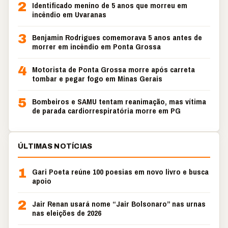
2
Identificado menino de 5 anos que morreu em
incêndio em Uvaranas
3
Benjamin Rodrigues comemorava 5 anos antes de
morrer em incêndio em Ponta Grossa
4
Motorista de Ponta Grossa morre após carreta
tombar e pegar fogo em Minas Gerais
5
Bombeiros e SAMU tentam reanimação, mas vítima
de parada cardiorrespiratória morre em PG
ÚLTIMAS NOTÍCIAS
1
Gari Poeta reúne 100 poesias em novo livro e busca
apoio
2
Jair Renan usará nome “Jair Bolsonaro” nas urnas
nas eleições de 2026