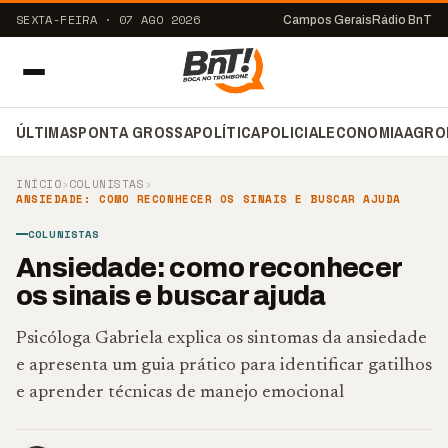
SEXTA-FEIRA · 07 AGO 2026
Campos Gerais
Rádio BnT
ÚLTIMAS
PONTA GROSSA
POLÍTICA
POLICIAL
ECONOMIA
AGRO
INÍCIO
›
COLUNISTAS
›
ANSIEDADE: COMO RECONHECER OS SINAIS E BUSCAR AJUDA
COLUNISTAS
Ansiedade: como reconhecer
os sinais e buscar ajuda
Psicóloga Gabriela explica os sintomas da ansiedade
e apresenta um guia prático para identificar gatilhos
e aprender técnicas de manejo emocional