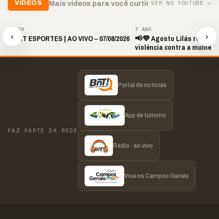
VER NO YOUTUBE →
Mais vídeos para você curtir
VÍDEOS
▶
▶
7 AGO
7 AGO
‹
›
🎙️ BNT ESPORTES | AO VIVO – 07/08/2026
📢💜 Agosto Lilás reforça
violência contra a mulher
Portal de notícias
App de turismo
FAZ PARTE DA REDE
Rádio · ao vivo
Viva os Campos Gerais