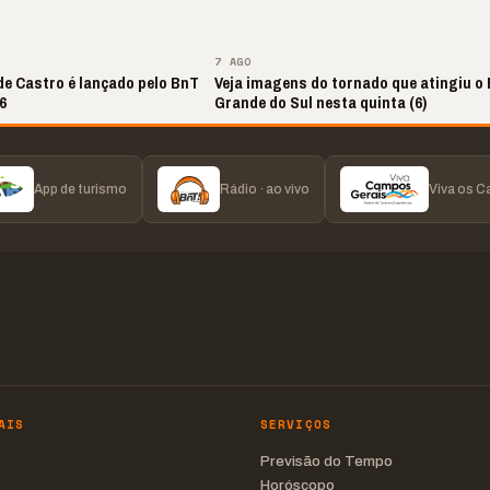
▶
▶
7 AGO
de Castro é lançado pelo BnT
Veja imagens do tornado que atingiu o 
6
Grande do Sul nesta quinta (6)
App de turismo
Rádio · ao vivo
Viva os 
AIS
SERVIÇOS
Previsão do Tempo
Horóscopo