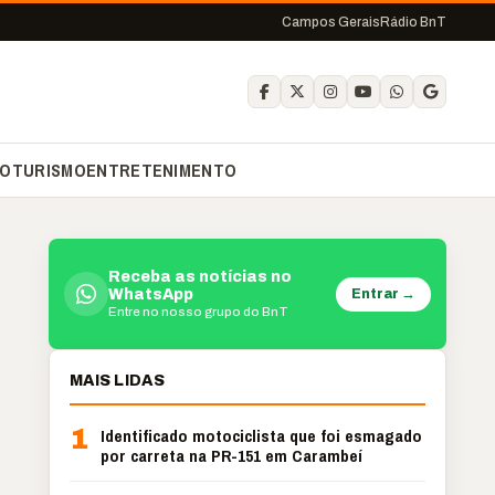
Campos Gerais
Rádio BnT
O
TURISMO
ENTRETENIMENTO
Receba as notícias no
Entrar →
WhatsApp
Entre no nosso grupo do BnT
MAIS LIDAS
1
Identificado motociclista que foi esmagado
por carreta na PR-151 em Carambeí