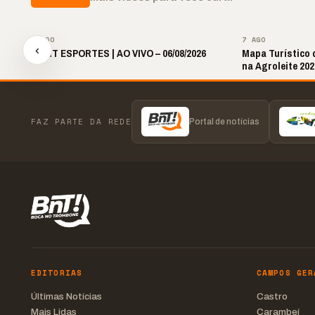
▶
7 AGO
7 AGO
‹
🎙️ BNT ESPORTES | AO VIVO – 06/08/2026
Mapa Turístico 
na Agroleite 202
FAZ PARTE DA REDE
Portal de notícias
EDITORIAS
CAMPOS GER
Últimas Notícias
Castro
Mais Lidas
Carambeí