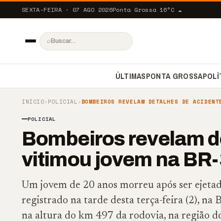
SEXTA-FEIRA · 07 AGO 2026
Ponta Grossa
16
°C
☁️
⌕
ÚLTIMAS
PONTA GROSSA
POLÍ
INÍCIO
›
POLICIAL
›
BOMBEIROS REVELAM DETALHES DE ACIDENT
POLICIAL
Bombeiros revelam de
vitimou jovem na BR
Um jovem de 20 anos morreu após ser ejeta
registrado na tarde desta terça-feira (2), n
na altura do km 497 da rodovia, na região do