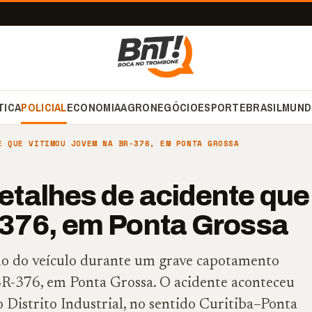
TICA
POLICIAL
ECONOMIA
AGRONEGÓCIO
ESPORTE
BRASIL
MUND
E QUE VITIMOU JOVEM NA BR-376, EM PONTA GROSSA
talhes de acidente que
-376, em Ponta Grossa
do do veículo durante um grave capotamento
a BR-376, em Ponta Grossa. O acidente aconteceu
 Distrito Industrial, no sentido Curitiba–Ponta