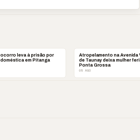
POLICIAL
socorro leva à prisão por
Atropelamento na Avenida
a doméstica em Pitanga
de Taunay deixa mulher fer
Ponta Grossa
05 AGO
 ‘nunca vai
📢 Coral Maestro
🔥 Acusação sem pr
ecer comigo’ pode
Paulino retorna após
Laudos apontam ou
r caro”
longo hiato
realidade
▶
▶