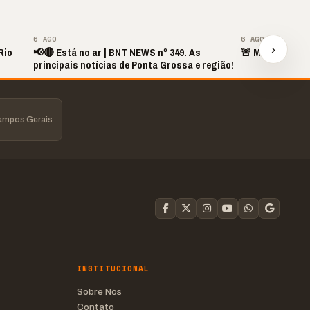
▶
6 AGO
6 AGO
›
Rio
📢🔴 Está no ar | BNT NEWS nº 349. As
🚨 MINUTO DAS
principais notícias de Ponta Grossa e região!
Campos Gerais
INSTITUCIONAL
Sobre Nós
Contato