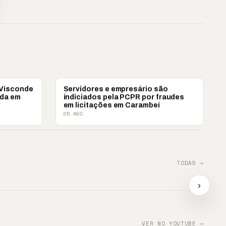
POLICIAL
 Visconde
Servidores e empresário são
ida em
indiciados pela PCPR por fraudes
em licitações em Carambeí
05 AGO
TODAS →
ova?
📢 TRABALHO INFANTIL
📢 Ag
tra
É VIOLAÇÃO DE
e impu
›
DIREITOS
📢⚽ GOL DA VITÓRIA
contr
▶
▶
▶
VER NO YOUTUBE →