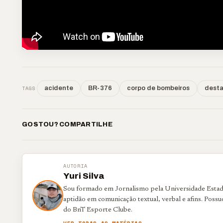
TAGS
acidente
BR-376
corpo de bombeiros
dest
GOSTOU? COMPARTILHE
AUTORIA
Yuri Silva
Sou formado em Jornalismo pela Universidade Estadu
aptidão em comunicação textual, verbal e afins. Poss
do BnT Esporte Clube.