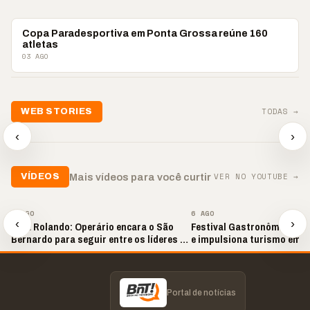
ESPORTES
Copa Paradesportiva em Ponta Grossa reúne 160
atletas
03 AGO
TODAS →
WEB STORIES
📢 Noite de Louvor
🔥 “O ‘nu
🛍️ Atendimento ainda é
chega com bênçãos e
acontecer
‹
›
o diferencial nas vendas
oração
custar ca
▶
▶
▶
VER NO YOUTUBE →
Mais vídeos para você curtir
VÍDEOS
▶
▶
6 AGO
6 AGO
‹
›
Bola Rolando: Operário encara o São
Festival Gastronômico val
Bernardo para seguir entre os líderes da
e impulsiona turismo em 
Série B
Portal de notícias