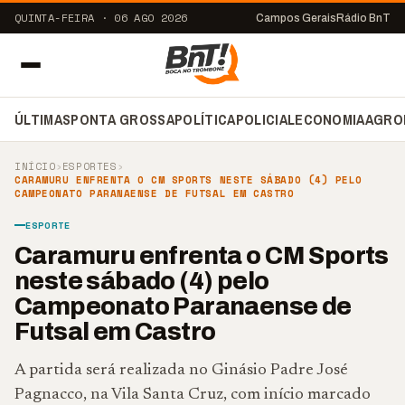
QUINTA-FEIRA · 06 AGO 2026
Campos Gerais
Rádio BnT
ÚLTIMAS
PONTA GROSSA
POLÍTICA
POLICIAL
ECONOMIA
AGRO
INÍCIO
›
ESPORTES
›
CARAMURU ENFRENTA O CM SPORTS NESTE SÁBADO (4) PELO
CAMPEONATO PARANAENSE DE FUTSAL EM CASTRO
ESPORTE
Caramuru enfrenta o CM Sports
neste sábado (4) pelo
Campeonato Paranaense de
Futsal em Castro
A partida será realizada no Ginásio Padre José
Pagnacco, na Vila Santa Cruz, com início marcado