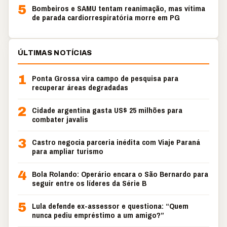
5
Bombeiros e SAMU tentam reanimação, mas vítima
de parada cardiorrespiratória morre em PG
ÚLTIMAS NOTÍCIAS
1
Ponta Grossa vira campo de pesquisa para
recuperar áreas degradadas
2
Cidade argentina gasta US$ 25 milhões para
combater javalis
3
Castro negocia parceria inédita com Viaje Paraná
para ampliar turismo
4
Bola Rolando: Operário encara o São Bernardo para
seguir entre os líderes da Série B
5
Lula defende ex-assessor e questiona: “Quem
nunca pediu empréstimo a um amigo?”