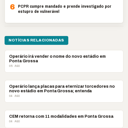
6
PCPR cumpre mandado e prende investigado por
estupro de vulnerável
NOTÍCIAS RELACIONADAS
ESPORTES
Operário irá vender o nome do novo estádio em
Ponta Grossa
05 AGO
ESPORTES
Operário lança placas para eternizar torcedores no
novo estádio em Ponta Grossa; entenda
04 AGO
ESPORTES
CEM retorna com 11 modalidades em Ponta Grossa
04 AGO