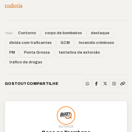
rodovia
TAGS
Contorno
corpo de bombeiros
destaque
dívida com traficantes
GCM
Incendio criminoso
PM
Ponta Grossa
tentativa de extorsão
tráfico de drogas
GOSTOU? COMPARTILHE
AUTORIA