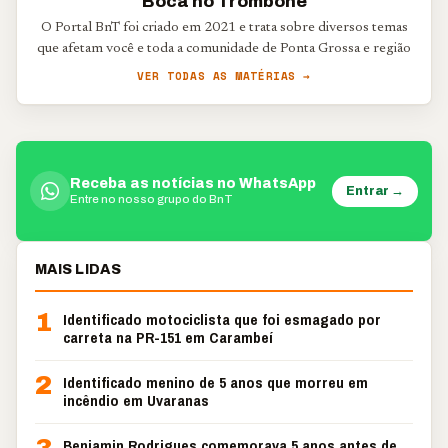
Boca no Trombone
O Portal BnT foi criado em 2021 e trata sobre diversos temas
que afetam você e toda a comunidade de Ponta Grossa e região
VER TODAS AS MATÉRIAS →
Receba as notícias no WhatsApp
Entrar →
Entre no nosso grupo do BnT
MAIS LIDAS
1
Identificado motociclista que foi esmagado por
carreta na PR-151 em Carambeí
2
Identificado menino de 5 anos que morreu em
incêndio em Uvaranas
Benjamin Rodrigues comemorava 5 anos antes de