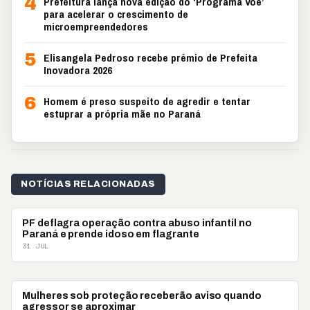
4
Prefeitura lança nova edição do ‘Programa Voe’
para acelerar o crescimento de
microempreendedores
5
Elisangela Pedroso recebe prêmio de Prefeita
Inovadora 2026
6
Homem é preso suspeito de agredir e tentar
estuprar a própria mãe no Paraná
NOTÍCIAS RELACIONADAS
POLICIAL
PF deflagra operação contra abuso infantil no
Paraná e prende idoso em flagrante
31 JUL
POLICIAL
Mulheres sob proteção receberão aviso quando
agressor se aproximar