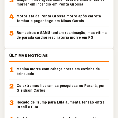
3
morrer em incêndio em Ponta Grossa
4
Motorista de Ponta Grossa morre após carreta
tombar e pegar fogo em Minas Gerais
5
Bombeiros e SAMU tentam reanimação, mas vítima
de parada cardiorrespiratória morre em PG
ÚLTIMAS NOTÍCIAS
1
Menina morre com cabeça presa em cozinha de
brinquedo
2
Os extremos lideram as pesquisas no Paraná, por
Gleidson Carlos
3
Recado de Trump para Lula aumenta tensão entre
Brasil e EUA