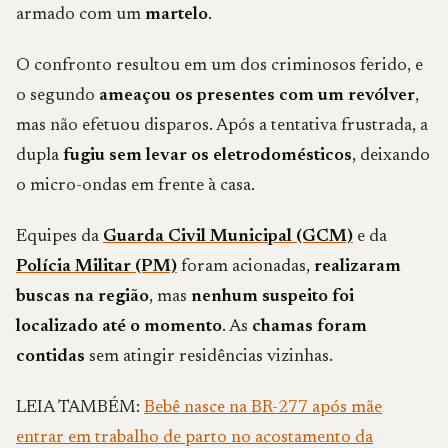
armado com um
martelo
.
O confronto resultou em um dos criminosos ferido, e
o segundo
ameaçou os presentes com um revólver
,
mas não efetuou disparos. Após a tentativa frustrada, a
dupla
fugiu sem levar os eletrodomésticos
, deixando
o micro-ondas em frente à casa.
Equipes da
Guarda Civil Municipal (GCM)
e da
Polícia Militar (PM)
foram acionadas,
realizaram
buscas na região
, mas
nenhum suspeito foi
localizado até o momento
. As
chamas foram
contidas
sem atingir residências vizinhas.
LEIA TAMBÉM:
Bebê nasce na BR-277 após mãe
entrar em trabalho de parto no acostamento da