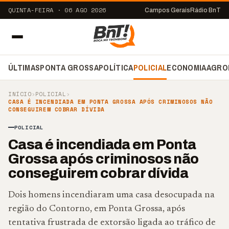
QUINTA-FEIRA · 06 AGO 2026
Campos Gerais
Rádio BnT
ÚLTIMAS
PONTA GROSSA
POLÍTICA
POLICIAL
ECONOMIA
AGRO
INÍCIO
›
POLICIAL
›
CASA É INCENDIADA EM PONTA GROSSA APÓS CRIMINOSOS NÃO
CONSEGUIREM COBRAR DÍVIDA
POLICIAL
Casa é incendiada em Ponta
Grossa após criminosos não
conseguirem cobrar dívida
Dois homens incendiaram uma casa desocupada na
região do Contorno, em Ponta Grossa, após
tentativa frustrada de extorsão ligada ao tráfico de