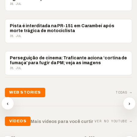
31 JUL
POLICIAL
Pista é interditada na PR-151 em Carambeí após
morte trágica de motociclista
31 JUL
POLICIAL
Perseguição de cinema: Traficante aciona ‘cortina de
fumaça’ para fugir da PM; veja as imagens
31 JUL
TODAS →
WEB STORIES
📢 Noite de Louvor
🔥 “O ‘nunca vai
📢 Coral 
chega com bênçãos e
acontecer comigo’ pode
Paulino r
‹
›
oração
custar caro”
longo hia
▶
▶
▶
VER NO YOUTUBE →
Mais vídeos para você curtir
VÍDEOS
▶
▶