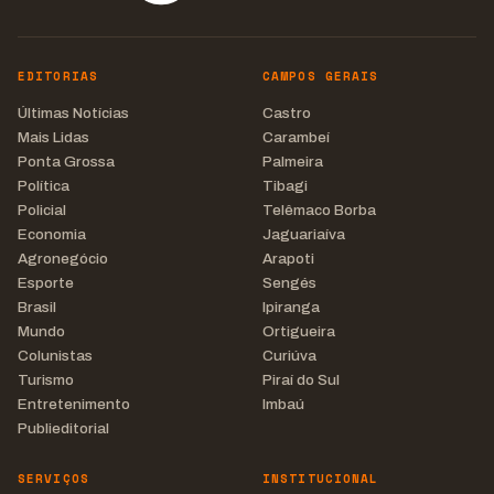
EDITORIAS
CAMPOS GERAIS
Últimas Notícias
Castro
Mais Lidas
Carambeí
Ponta Grossa
Palmeira
Política
Tibagi
Policial
Telêmaco Borba
Economia
Jaguariaíva
Agronegócio
Arapoti
Esporte
Sengés
Brasil
Ipiranga
Mundo
Ortigueira
Colunistas
Curiúva
Turismo
Piraí do Sul
Entretenimento
Imbaú
Publieditorial
SERVIÇOS
INSTITUCIONAL