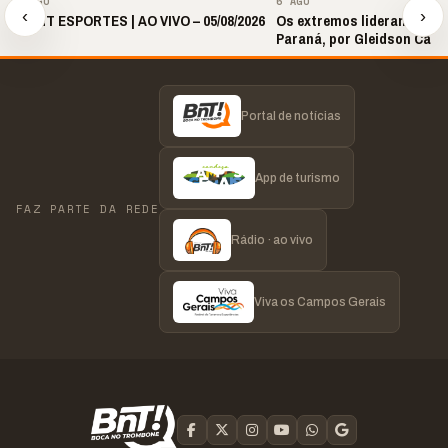
6 AGO
6 AGO
‹
›
🎙️ BNT ESPORTES | AO VIVO – 05/08/2026
Os extremos lideram as p
Paraná, por Gleidson Carl
Portal de notícias
App de turismo
FAZ PARTE DA REDE
Rádio · ao vivo
Viva os Campos Gerais