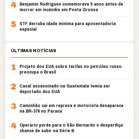
4
Benjamin Rodrigues comemorava 5 anos antes de
morrer em incêndio em Ponta Grossa
5
STF derruba idade mínima para aposentadoria
especial
ÚLTIMAS NOTÍCIAS
1
Projeto dos EUA sobre tarifas no petróleo russo
preocupa o Brasil
2
Casal assassinado na Guatemala temia ser
deportado dos EUA
3
Caminhão cai em represa e motorista desaparece
na BR-376 no Paraná
4
Operário perde para o São Bernardo e desperdiça
chance de subir na Série B