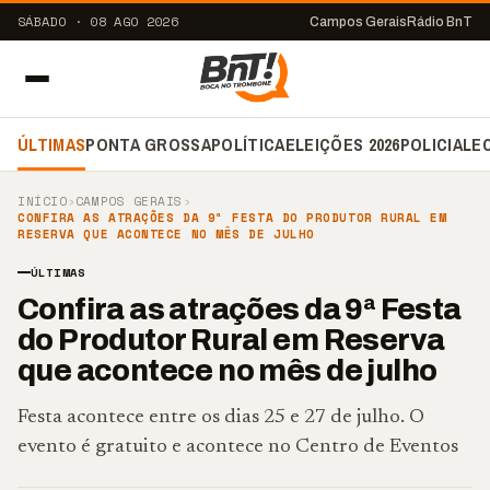
SÁBADO · 08 AGO 2026
Campos Gerais
Rádio BnT
ÚLTIMAS
PONTA GROSSA
POLÍTICA
ELEIÇÕES 2026
POLICIAL
E
INÍCIO
›
CAMPOS GERAIS
›
CONFIRA AS ATRAÇÕES DA 9ª FESTA DO PRODUTOR RURAL EM
RESERVA QUE ACONTECE NO MÊS DE JULHO
ÚLTIMAS
Confira as atrações da 9ª Festa
do Produtor Rural em Reserva
que acontece no mês de julho
Festa acontece entre os dias 25 e 27 de julho. O
evento é gratuito e acontece no Centro de Eventos