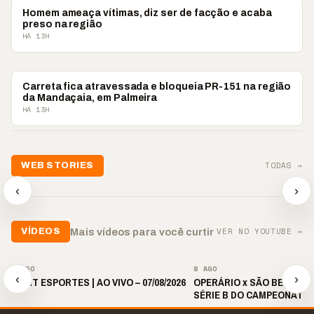
PONTA GROSSA
Homem ameaça vítimas, diz ser de facção e acaba
preso na região
HÁ 13H
CAMPOS GERAIS
Carreta fica atravessada e bloqueia PR-151 na região
da Mandaçaia, em Palmeira
HÁ 13H
📢💜 Agosto Lilás
TODAS →
WEB STORIES
reforça combate à
📢 Noite 
violência contra a
🛍️ Atendimento ainda é
chega co
‹
›
mulher
o diferencial nas vendas
oração
▶
▶
▶
VER NO YOUTUBE →
Mais vídeos para você curtir
VÍDEOS
▶
▶
8 AGO
8 AGO
‹
›
🎙️ BNT ESPORTES | AO VIVO – 07/08/2026
OPERÁRIO x SÃO BERNARDO
SÉRIE B DO CAMPEONATO 
2026 | 19H30