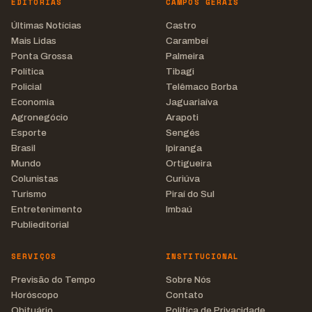
EDITORIAS
CAMPOS GERAIS
Últimas Notícias
Castro
Mais Lidas
Carambeí
Ponta Grossa
Palmeira
Política
Tibagi
Policial
Telêmaco Borba
Economia
Jaguariaíva
Agronegócio
Arapoti
Esporte
Sengés
Brasil
Ipiranga
Mundo
Ortigueira
Colunistas
Curiúva
Turismo
Piraí do Sul
Entretenimento
Imbaú
Publieditorial
SERVIÇOS
INSTITUCIONAL
Previsão do Tempo
Sobre Nós
Horóscopo
Contato
Obituário
Política de Privacidade