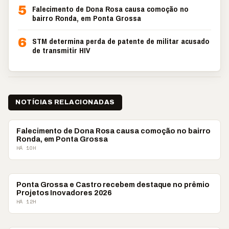
5
Falecimento de Dona Rosa causa comoção no
bairro Ronda, em Ponta Grossa
6
STM determina perda de patente de militar acusado
de transmitir HIV
NOTÍCIAS RELACIONADAS
PONTA GROSSA
Falecimento de Dona Rosa causa comoção no bairro
Ronda, em Ponta Grossa
HÁ 10H
CAMPOS GERAIS
Ponta Grossa e Castro recebem destaque no prêmio
Projetos Inovadores 2026
HÁ 12H