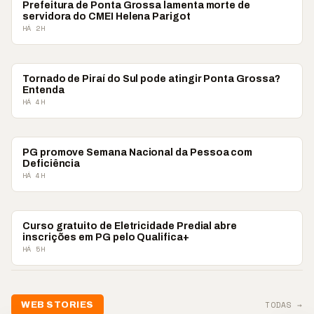
PONTA GROSSA
Prefeitura de Ponta Grossa lamenta morte de
servidora do CMEI Helena Parigot
HÁ 2H
PONTA GROSSA
Tornado de Piraí do Sul pode atingir Ponta Grossa?
Entenda
HÁ 4H
PONTA GROSSA
PG promove Semana Nacional da Pessoa com
Deficiência
HÁ 4H
PONTA GROSSA
Curso gratuito de Eletricidade Predial abre
inscrições em PG pelo Qualifica+
HÁ 5H
📢 Festa de Nossa
📢💜 Agos
TODAS →
WEB STORIES
Senhora do Pilar terá
reforça c