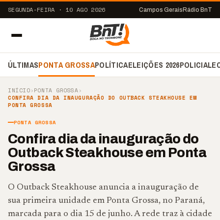
SEGUNDA-FEIRA · 10 AGO 2026
Campos Gerais
Rádio BnT
ÚLTIMAS
PONTA GROSSA
POLÍTICA
ELEIÇÕES 2026
POLICIAL
E
INÍCIO
›
PONTA GROSSA
›
CONFIRA DIA DA INAUGURAÇÃO DO OUTBACK STEAKHOUSE EM
PONTA GROSSA
PONTA GROSSA
Confira dia da inauguração do
Outback Steakhouse em Ponta
Grossa
O Outback Steakhouse anuncia a inauguração de
sua primeira unidade em Ponta Grossa, no Paraná,
marcada para o dia 15 de junho. A rede traz à cidade