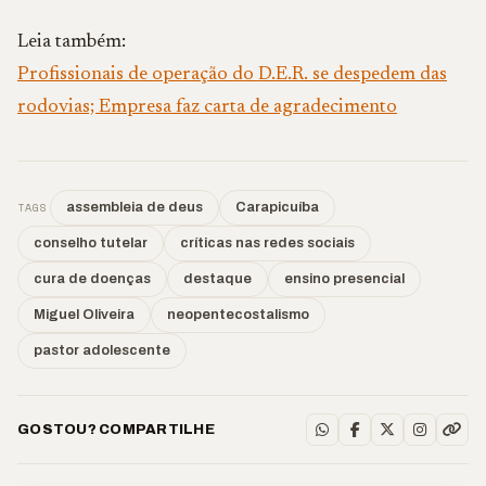
Leia também:
Profissionais de operação do D.E.R. se despedem das
rodovias; Empresa faz carta de agradecimento
TAGS
assembleia de deus
Carapicuíba
conselho tutelar
críticas nas redes sociais
cura de doenças
destaque
ensino presencial
Miguel Oliveira
neopentecostalismo
pastor adolescente
GOSTOU? COMPARTILHE