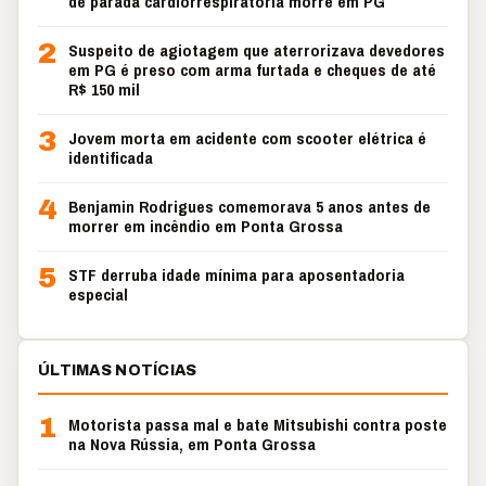
de parada cardiorrespiratória morre em PG
2
Suspeito de agiotagem que aterrorizava devedores
em PG é preso com arma furtada e cheques de até
R$ 150 mil
3
Jovem morta em acidente com scooter elétrica é
identificada
4
Benjamin Rodrigues comemorava 5 anos antes de
morrer em incêndio em Ponta Grossa
5
STF derruba idade mínima para aposentadoria
especial
ÚLTIMAS NOTÍCIAS
1
Motorista passa mal e bate Mitsubishi contra poste
na Nova Rússia, em Ponta Grossa