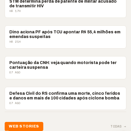
BRASIL
STM determina perda de patente de militar acusado
de transmitir HIV
HÁ 17H
BRASIL
Dino aciona PF após TCU apontar R$ 55,4 milhões em
emendas suspeitas
HÁ 21H
BRASIL
Pontuação da CNH: veja quando motorista pode ter
carteira suspensa
07 AGO
BRASIL
Defesa Civil do RS confirma uma morte, cinco feridos
e danos em mais de 100 cidades após ciclone bomba
07 AGO
📢💜 Agosto Lilás
TODAS →
WEB STORIES
reforça combate à
📢 Noite 