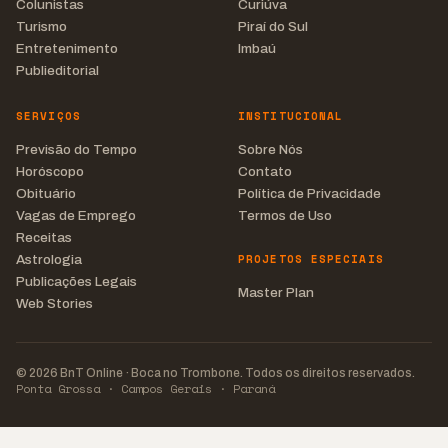
Colunistas
Curiúva
Turismo
Piraí do Sul
Entretenimento
Imbaú
Publieditorial
SERVIÇOS
INSTITUCIONAL
Previsão do Tempo
Sobre Nós
Horóscopo
Contato
Obituário
Política de Privacidade
Vagas de Emprego
Termos de Uso
Receitas
PROJETOS ESPECIAIS
Astrologia
Publicações Legais
Master Plan
Web Stories
© 2026 BnT Online · Boca no Trombone. Todos os direitos reservados.
Ponta Grossa · Campos Gerais · Paraná