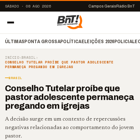
SÁBADO · 08 AGO 2026
Campos Gerais
Rádio BnT
ÚLTIMAS
PONTA GROSSA
POLÍTICA
ELEIÇÕES 2026
POLICIAL
E
INÍCIO
›
BRASIL
›
CONSELHO TUTELAR PROÍBE QUE PASTOR ADOLESCENTE
PERMANEÇA PREGANDO EM IGREJAS
BRASIL
Conselho Tutelar proíbe que
pastor adolescente permaneça
pregando em igrejas
A decisão surge em um contexto de repercussões
negativas relacionadas ao comportamento do jovem
pastor.