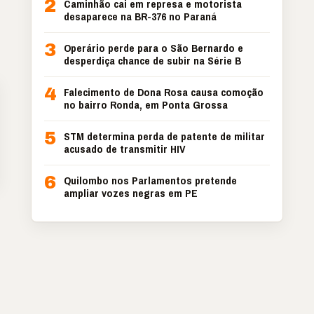
2
Caminhão cai em represa e motorista
desaparece na BR-376 no Paraná
3
Operário perde para o São Bernardo e
desperdiça chance de subir na Série B
4
Falecimento de Dona Rosa causa comoção
no bairro Ronda, em Ponta Grossa
5
STM determina perda de patente de militar
acusado de transmitir HIV
6
Quilombo nos Parlamentos pretende
ampliar vozes negras em PE