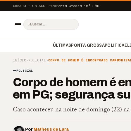
SÁBADO · 08 AGO 2026
Ponta Grossa
15
°C
🌤️
⌕
ÚLTIMAS
PONTA GROSSA
POLÍTICA
EL
INÍCIO
›
POLICIAL
›
CORPO DE HOMEM É ENCONTRADO CARBONIZA
POLICIAL
Corpo de homem é en
em PG; segurança su
Caso aconteceu na noite de domingo (22) na 
Por
Matheus de Lara