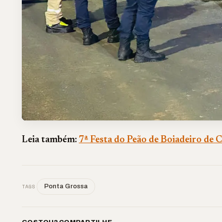
Leia também:
7ª Festa do Peão de Boiadeiro de C
TAGS
Ponta Grossa