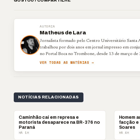
GOSTOU? COMPARTILHE
AUTORIA
Matheus de Lara
Jornalista formado pelo Centro Universitário Santa
trabalhou por dois anos em jornal impresso em conjun
no Portal Boca no Trombone, desde 13 de março de 
VER TODAS AS MATÉRIAS →
NOTÍCIAS RELACIONADAS
POLICIAL
POLICIAL
Caminhão cai em represa e
Homem am
motorista desaparece na BR-376 no
facção e
Paraná
Soares
HÁ 1H
HÁ 4H