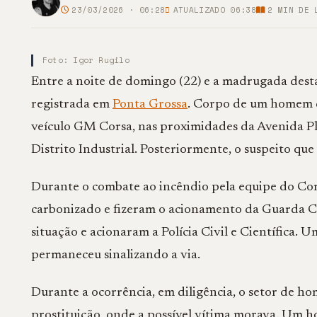
23/03/2026 · 06:28
ATUALIZADO 06:38
2
MIN DE 
Foto: Igor Rugilo
Entre a noite de domingo (22) e a madrugada desta
registrada em
Ponta Grossa
. Corpo de um homem d
veículo GM Corsa, nas proximidades da Avenida Pl
Distrito Industrial. Posteriormente, o suspeito que
Durante o combate ao incêndio pela equipe do Cor
carbonizado e fizeram o acionamento da Guarda Civ
situação e acionaram a Polícia Civil e Científica
permaneceu sinalizando a via.
Durante a ocorrência, em diligência, o setor de 
prostituição, onde a possível vítima morava. Um h