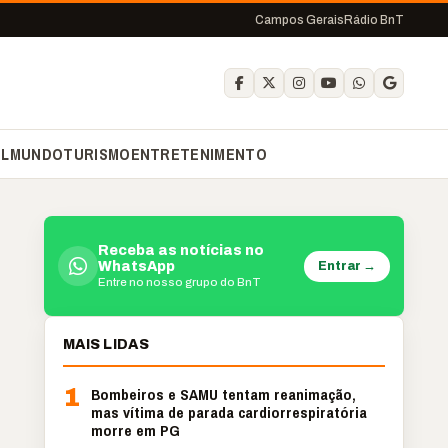
Campos Gerais
Rádio BnT
IL
MUNDO
TURISMO
ENTRETENIMENTO
Receba as notícias no
Entrar →
WhatsApp
Entre no nosso grupo do BnT
MAIS LIDAS
1
Bombeiros e SAMU tentam reanimação,
mas vítima de parada cardiorrespiratória
morre em PG