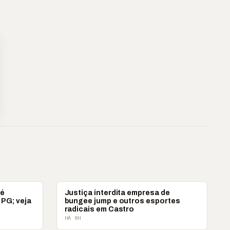
POLICIAL
 é
Justiça interdita empresa de
 PG; veja
bungee jump e outros esportes
radicais em Castro
HÁ 6H