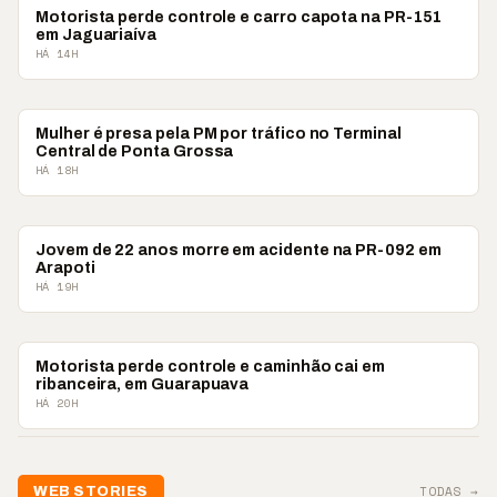
POLICIAL
Motorista perde controle e carro capota na PR-151
em Jaguariaíva
HÁ 14H
POLICIAL
Mulher é presa pela PM por tráfico no Terminal
Central de Ponta Grossa
HÁ 18H
POLICIAL
Jovem de 22 anos morre em acidente na PR-092 em
Arapoti
HÁ 19H
POLICIAL
Motorista perde controle e caminhão cai em
ribanceira, em Guarapuava
HÁ 20H
📢💜 Agosto Lilás
TODAS →
WEB STORIES