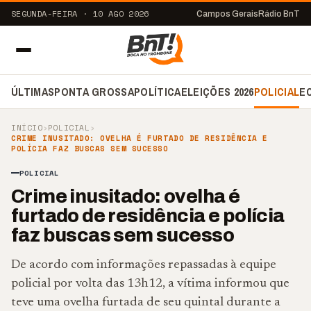
SEGUNDA-FEIRA · 10 AGO 2026
Campos Gerais
Rádio BnT
ÚLTIMAS
PONTA GROSSA
POLÍTICA
ELEIÇÕES 2026
POLICIAL
E
INÍCIO
›
POLICIAL
›
CRIME INUSITADO: OVELHA É FURTADO DE RESIDÊNCIA E
POLÍCIA FAZ BUSCAS SEM SUCESSO
POLICIAL
Crime inusitado: ovelha é
furtado de residência e polícia
faz buscas sem sucesso
De acordo com informações repassadas à equipe
policial por volta das 13h12, a vítima informou que
teve uma ovelha furtada de seu quintal durante a