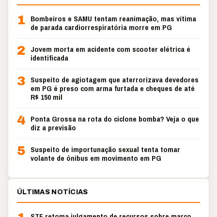
1
Bombeiros e SAMU tentam reanimação, mas vítima
de parada cardiorrespiratória morre em PG
2
Jovem morta em acidente com scooter elétrica é
identificada
3
Suspeito de agiotagem que aterrorizava devedores
em PG é preso com arma furtada e cheques de até
R$ 150 mil
4
Ponta Grossa na rota do ciclone bomba? Veja o que
diz a previsão
5
Suspeito de importunação sexual tenta tomar
volante de ônibus em movimento em PG
ÚLTIMAS NOTÍCIAS
STF retoma julgamento de recursos sobre marco