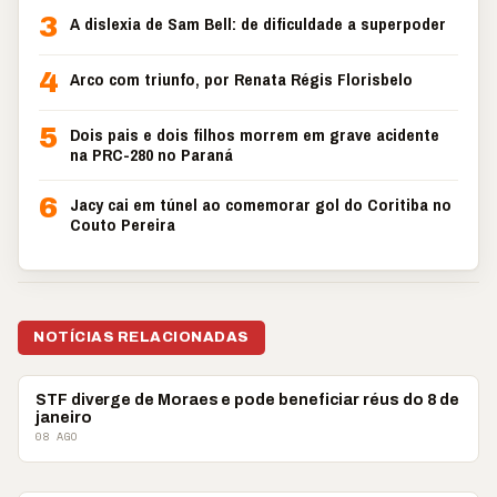
3
A dislexia de Sam Bell: de dificuldade a superpoder
4
Arco com triunfo, por Renata Régis Florisbelo
5
Dois pais e dois filhos morrem em grave acidente
na PRC-280 no Paraná
6
Jacy cai em túnel ao comemorar gol do Coritiba no
Couto Pereira
NOTÍCIAS RELACIONADAS
POLÍTICA
STF diverge de Moraes e pode beneficiar réus do 8 de
janeiro
08 AGO