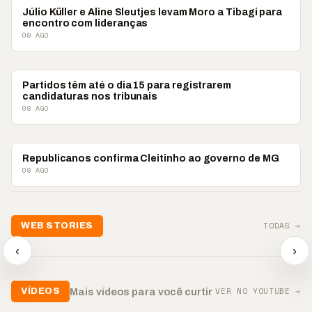
POLÍTICA
Júlio Küller e Aline Sleutjes levam Moro a Tibagi para
encontro com lideranças
08 AGO
POLÍTICA
Partidos têm até o dia 15 para registrarem
candidaturas nos tribunais
08 AGO
POLÍTICA
Republicanos confirma Cleitinho ao governo de MG
08 AGO
📢💜 Agosto Lilás
TODAS →
WEB STORIES
reforça combate à
📢 Noite 
violência contra a
🛍️ Atendimento ainda é
chega co
‹
›
mulher
o diferencial nas vendas
oração
▶
▶
▶
VER NO YOUTUBE →
Mais vídeos para você curtir
VÍDEOS