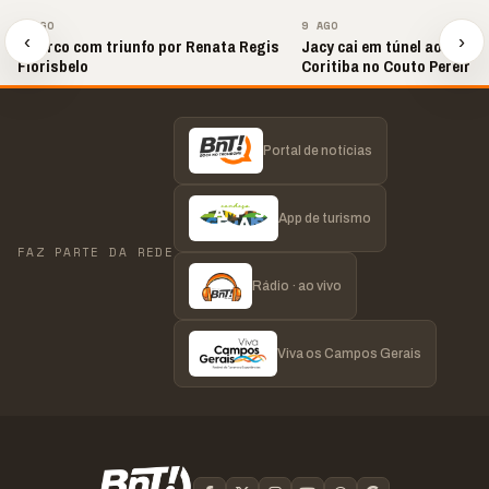
▶
▶
9 AGO
9 AGO
‹
›
📢 Arco com triunfo por Renata Regis
Jacy cai em túnel ao come
Florisbelo
Coritiba no Couto Pereira
Portal de notícias
App de turismo
FAZ PARTE DA REDE
Rádio · ao vivo
Viva os Campos Gerais