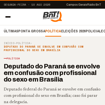
SEGUNDA-FEIRA · 10 AGO 2026
Campos Gerais
Rádio BnT
ÚLTIMAS
PONTA GROSSA
POLÍTICA
ELEIÇÕES 2026
POLICIAL
E
INÍCIO
›
POLÍTICA
›
DEPUTADO DO PARANÁ SE ENVOLVE EM CONFUSÃO COM
PROFISSIONAL DO SEXO EM BRASÍLIA
POLÍTICA
Deputado do Paraná se envolve
em confusão com profissional
do sexo em Brasília
Deputado federal do Paraná se envolve em confusão
com profissional do sexo em Brasília; caso foi parar
na delegacia.