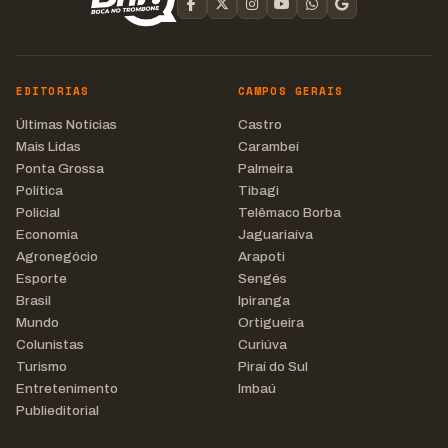
EDITORIAS
CAMPOS GERAIS
Últimas Notícias
Castro
Mais Lidas
Carambeí
Ponta Grossa
Palmeira
Política
Tibagi
Policial
Telêmaco Borba
Economia
Jaguariaíva
Agronegócio
Arapoti
Esporte
Sengés
Brasil
Ipiranga
Mundo
Ortigueira
Colunistas
Curiúva
Turismo
Piraí do Sul
Entretenimento
Imbaú
Publieditorial