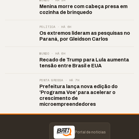
MUNDO · HÁ 3H
Menina morre com cabeça presa em
cozinha de brinquedo
POLÍTICA · HÁ 6H
Os extremos lideram as pesquisas no
Paraná, por Gleidson Carlos
MUNDO · HÁ 6H
Recado de Trump para Lula aumenta
tensão entre Brasil e EUA
PONTA GROSSA · HÁ 7H
Prefeitura lança nova edição do
‘Programa Voe’ para acelerar o
crescimento de
microempreendedores
Portal de notícias