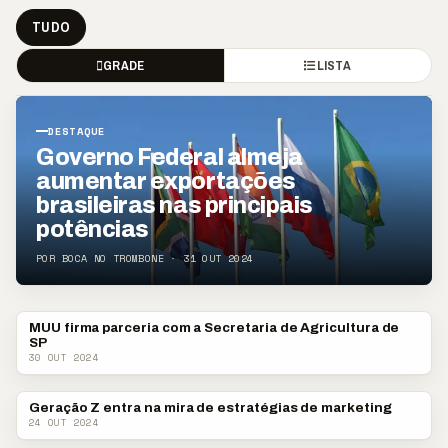
TUDO
GRADE
LISTA
DESTAQUE
Governo Federal almeja
aumentar exportações
brasileiras nas principais
potências
POR BOCA NO TROMBONE · 31 OUT 2024
MUU firma parceria com a Secretaria de Agricultura de
NOTÍCIAS CORPORATIVAS
SP
30 OUT 2024
Geração Z entra na mira de estratégias de marketing
NOTÍCIAS CORPORATIVAS
24 OUT 2024