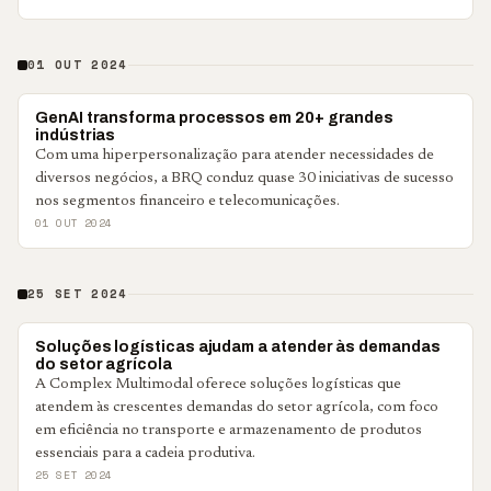
01 OUT 2024
NOTÍCIAS CORPORATIVAS
GenAI transforma processos em 20+ grandes
indústrias
Com uma hiperpersonalização para atender necessidades de
diversos negócios, a BRQ conduz quase 30 iniciativas de sucesso
nos segmentos financeiro e telecomunicações.
01 OUT 2024
25 SET 2024
NOTÍCIAS CORPORATIVAS
Soluções logísticas ajudam a atender às demandas
do setor agrícola
A Complex Multimodal oferece soluções logísticas que
atendem às crescentes demandas do setor agrícola, com foco
em eficiência no transporte e armazenamento de produtos
essenciais para a cadeia produtiva.
25 SET 2024