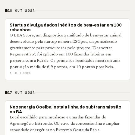
18 OUT 2024
NOTÍCIAS CORPORATIVAS
Startup divulga dados inéditos de bem-estar em 100
rebanhos
O BEA Score, um diagnóstico gamificado de bem-estar animal
desenvolvido pela startup mineira ESGpec, disponibilizado
gratuitamente para produtores pelo projeto “Despertar
Regenerativo”, foi aplicado em 100 fazendas leiteiras em
parceria com a Rurale. Os primeiros resultados mostram uma
pontuação média de 6,9 pontos, em 10 pontos possíveis.
18 OUT 2024
17 OUT 2024
NOTÍCIAS CORPORATIVAS
Neoenergia Coelba instala linha de subtransmissão
na BA
Local escolhido para instalação é uma das fazendas do
Agronegócio Estrondo. Objetivo da concessionária é ampliar
capacidade energética no Extremo Oeste da Bahia.