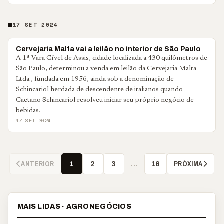
17 SET 2024
NOTÍCIAS CORPORATIVAS
Cervejaria Malta vai a leilão no interior de São Paulo
A 1ª Vara Cível de Assis, cidade localizada a 430 quilômetros de
São Paulo, determinou a venda em leilão da Cervejaria Malta
Ltda., fundada em 1956, ainda sob a denominação de
Schincariol herdada de descendente de italianos quando
Caetano Schincariol resolveu iniciar seu próprio negócio de
bebidas.
17 SET 2024
ANTERIOR
PRÓXIMA
1
2
3
…
16
MAIS LIDAS · AGRONEGÓCIOS