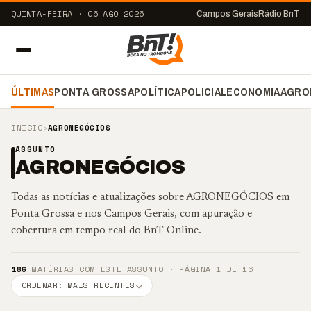
QUINTA-FEIRA · 06 AGO 2026
Campos Gerais
Rádio BnT
ÚLTIMAS
PONTA GROSSA
POLÍTICA
POLICIAL
ECONOMIA
AGRO
INÍCIO
›
AGRONEGÓCIOS
ASSUNTO
AGRONEGÓCIOS
Todas as notícias e atualizações sobre AGRONEGÓCIOS em
Ponta Grossa e nos Campos Gerais, com apuração e
cobertura em tempo real do BnT Online.
186
MATÉRIAS COM ESTE ASSUNTO · PÁGINA 1 DE 16
ORDENAR: MAIS RECENTES