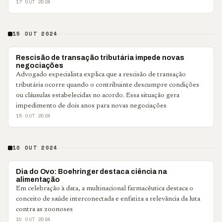
17 OUT 2024
15 OUT 2024
NOTÍCIAS CORPORATIVAS
Rescisão de transação tributária impede novas
negociações
Advogado especialista explica que a rescisão de transação
tributária ocorre quando o contribuinte descumpre condições
ou cláusulas estabelecidas no acordo. Essa situação gera
impedimento de dois anos para novas negociações
15 OUT 2024
10 OUT 2024
NOTÍCIAS CORPORATIVAS
Dia do Ovo: Boehringer destaca ciência na
alimentação
Em celebração à data, a multinacional farmacêutica destaca o
conceito de saúde interconectada e enfatiza a relevância da luta
contra as zoonoses
10 OUT 2024