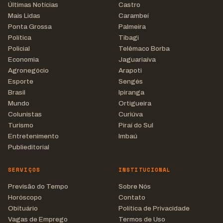
Últimas Notícias
Castro
Mais Lidas
Carambeí
Ponta Grossa
Palmeira
Política
Tibagi
Policial
Telêmaco Borba
Economia
Jaguariaíva
Agronegócio
Arapoti
Esporte
Sengés
Brasil
Ipiranga
Mundo
Ortigueira
Colunistas
Curiúva
Turismo
Piraí do Sul
Entretenimento
Imbaú
Publieditorial
SERVIÇOS
INSTITUCIONAL
Previsão do Tempo
Sobre Nós
Horóscopo
Contato
Obituário
Política de Privacidade
Vagas de Emprego
Termos de Uso