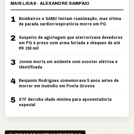
MAIS LIDAS · ALEXANDRE SAMPAIO
1
Bombeiros e SAMU tentam reanimação, mas vítima
de parada cardiorrespiratória morre em PG
2
Suspeito de agiotagem que aterrorizava devedores
em PG é preso com arma furtada e cheques de até
R$ 150 mil
3
Jovem morta em acidente com scooter elétrica é
identificada
4
Benjamin Rodrigues comemorava 5 anos antes de
morrer em incêndio em Ponta Grossa
5
STF derruba idade mínima para aposentadoria
especial