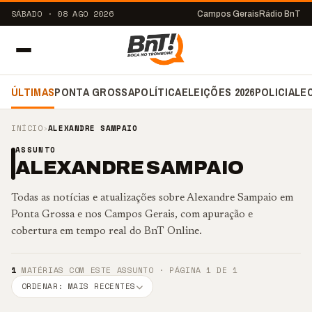
SÁBADO · 08 AGO 2026
Campos Gerais
Rádio BnT
ÚLTIMAS
PONTA GROSSA
POLÍTICA
ELEIÇÕES 2026
POLICIAL
E
INÍCIO
›
ALEXANDRE SAMPAIO
ASSUNTO
ALEXANDRE SAMPAIO
Todas as notícias e atualizações sobre Alexandre Sampaio em
Ponta Grossa e nos Campos Gerais, com apuração e
cobertura em tempo real do BnT Online.
1
MATÉRIAS COM ESTE ASSUNTO · PÁGINA 1 DE 1
ORDENAR: MAIS RECENTES