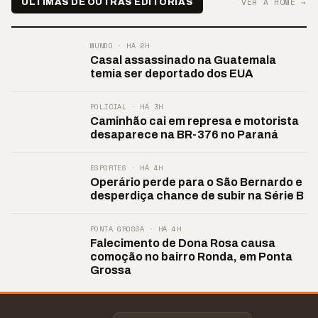
VER A HOME →
ÚLTIMAS DE OUTRAS EDITORIAS
MUNDO · HÁ 2H
Casal assassinado na Guatemala
temia ser deportado dos EUA
POLICIAL · HÁ 3H
Caminhão cai em represa e motorista
desaparece na BR-376 no Paraná
ESPORTES · HÁ 4H
Operário perde para o São Bernardo e
desperdiça chance de subir na Série B
PONTA GROSSA · HÁ 4H
Falecimento de Dona Rosa causa
comoção no bairro Ronda, em Ponta
Grossa