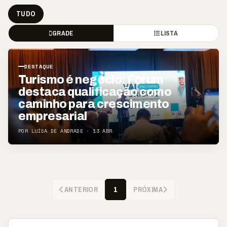
TUDO
GRADE
LISTA
DESTAQUE
Turismo é negócio: Fórum
destaca qualificação como
caminho para crescimento
empresarial
POR LUÍSA DE ANDRADE · 13 ABR
ANTERIOR
PRÓXIMA
1