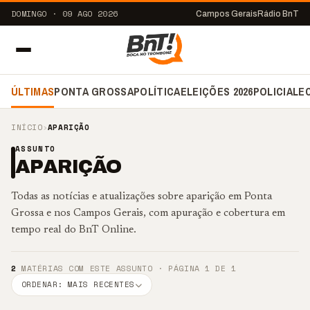
DOMINGO · 09 AGO 2026
Campos Gerais
Rádio BnT
ÚLTIMAS
PONTA GROSSA
POLÍTICA
ELEIÇÕES 2026
POLICIAL
E
INÍCIO
›
APARIÇÃO
ASSUNTO
APARIÇÃO
Todas as notícias e atualizações sobre aparição em Ponta
Grossa e nos Campos Gerais, com apuração e cobertura em
tempo real do BnT Online.
2
MATÉRIAS COM ESTE ASSUNTO · PÁGINA 1 DE 1
ORDENAR: MAIS RECENTES