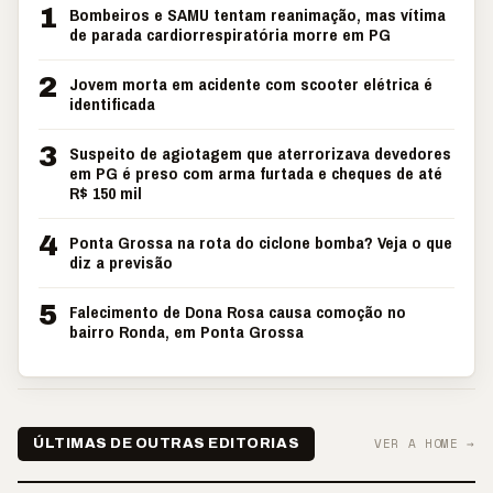
1
Bombeiros e SAMU tentam reanimação, mas vítima
de parada cardiorrespiratória morre em PG
2
Jovem morta em acidente com scooter elétrica é
identificada
3
Suspeito de agiotagem que aterrorizava devedores
em PG é preso com arma furtada e cheques de até
R$ 150 mil
4
Ponta Grossa na rota do ciclone bomba? Veja o que
diz a previsão
5
Falecimento de Dona Rosa causa comoção no
bairro Ronda, em Ponta Grossa
VER A HOME →
ÚLTIMAS DE OUTRAS EDITORIAS