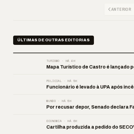
ANTERIOR
ÚLTIMAS DE OUTRAS EDITORIAS
TURISMO · HÁ 4H
Mapa Turístico de Castro é lançado p
POLICIAL · HÁ 5H
Funcionário é levado à UPA após inc
MUNDO · HÁ 5H
Por recusar depor, Senado declara 
ECONOMIA · HÁ 6H
Cartilha produzida a pedido do SECOV