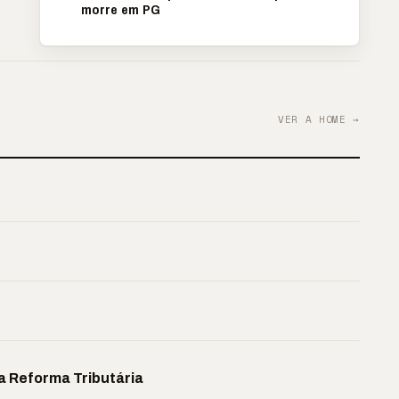
morre em PG
VER A HOME →
a Reforma Tributária