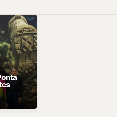
Ponta
tes