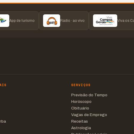
App de turismo
Rádio · ao vivo
Viva os 
AIS
SERVIÇOS
Previsão do Tempo
Horóscopo
Obituário
Vagas de Emprego
rba
Receitas
Astrologia