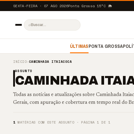
SEXTA-FEIRA · 07 AGO 2026
Ponta Grossa
15
°C
🌦️
⌕
ÚLTIMAS
PONTA GROSSA
POLÍ
INÍCIO
›
CAMINHADA ITAIACOCA
ASSUNTO
CAMINHADA ITAI
Todas as notícias e atualizações sobre Caminhada Ita
Gerais, com apuração e cobertura em tempo real do B
1
MATÉRIAS COM ESTE ASSUNTO · PÁGINA 1 DE 1