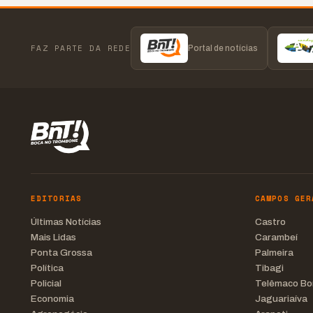
FAZ PARTE DA REDE
Portal de notícias
EDITORIAS
CAMPOS GER
Últimas Notícias
Castro
Mais Lidas
Carambeí
Ponta Grossa
Palmeira
Política
Tibagi
Policial
Telêmaco Bo
Economia
Jaguariaíva