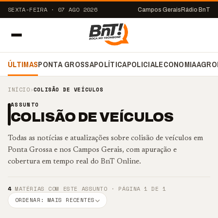
SEXTA-FEIRA · 07 AGO 2026
Campos Gerais
Rádio BnT
ÚLTIMAS
PONTA GROSSA
POLÍTICA
POLICIAL
ECONOMIA
AGRO
INÍCIO
›
COLISÃO DE VEÍCULOS
ASSUNTO
COLISÃO DE VEÍCULOS
Todas as notícias e atualizações sobre colisão de veículos em
Ponta Grossa e nos Campos Gerais, com apuração e
cobertura em tempo real do BnT Online.
4
MATÉRIAS COM ESTE ASSUNTO · PÁGINA 1 DE 1
ORDENAR: MAIS RECENTES