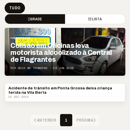
TUDO
GRADE
LISTA
DESTAQUE
Colisão em Oficinas leva
motorista alcoolizado à Central
de Flagrantes
POR BOCA NO TROMBONE · 08 JUN 2025
Acidente de trânsito em Ponta Grossa deixa criança
POLICIAL
ferida na Vila Berta
12 AGO 2024
ANTERIOR
PRÓXIMA
1