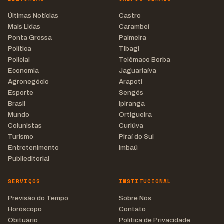
Últimas Notícias
Castro
Mais Lidas
Carambeí
Ponta Grossa
Palmeira
Política
Tibagi
Policial
Telêmaco Borba
Economia
Jaguariaíva
Agronegócio
Arapoti
Esporte
Sengés
Brasil
Ipiranga
Mundo
Ortigueira
Colunistas
Curiúva
Turismo
Piraí do Sul
Entretenimento
Imbaú
Publieditorial
SERVIÇOS
INSTITUCIONAL
Previsão do Tempo
Sobre Nós
Horóscopo
Contato
Obituário
Política de Privacidade