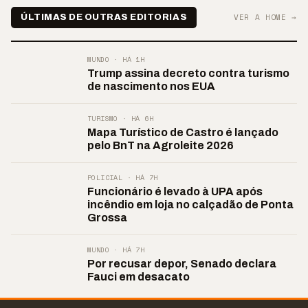
VER A HOME →
ÚLTIMAS DE OUTRAS EDITORIAS
MUNDO · HÁ 1H
Trump assina decreto contra turismo
de nascimento nos EUA
TURISMO · HÁ 6H
Mapa Turístico de Castro é lançado
pelo BnT na Agroleite 2026
POLICIAL · HÁ 7H
Funcionário é levado à UPA após
incêndio em loja no calçadão de Ponta
Grossa
MUNDO · HÁ 7H
Por recusar depor, Senado declara
Fauci em desacato