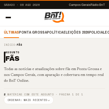
SÁBADO · 08 AGO 2026
Campos Gerais
Rádio BnT
ÚLTIMAS
PONTA GROSSA
POLÍTICA
ELEIÇÕES 2026
POLICIAL
E
INÍCIO
›
FÃS
ASSUNTO
FÃS
Todas as notícias e atualizações sobre fãs em Ponta Grossa e
nos Campos Gerais, com apuração e cobertura em tempo real
do BnT Online.
2
MATÉRIAS COM ESTE ASSUNTO · PÁGINA 1 DE 1
ORDENAR: MAIS RECENTES