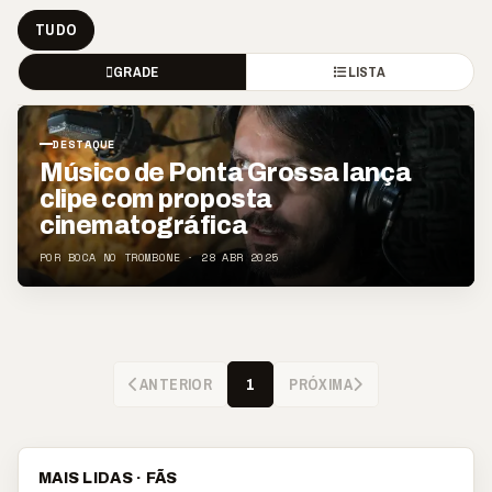
TUDO
GRADE
LISTA
DESTAQUE
Músico de Ponta Grossa lança
clipe com proposta
cinematográfica
POR BOCA NO TROMBONE · 28 ABR 2025
ANTERIOR
PRÓXIMA
1
MAIS LIDAS · FÃS