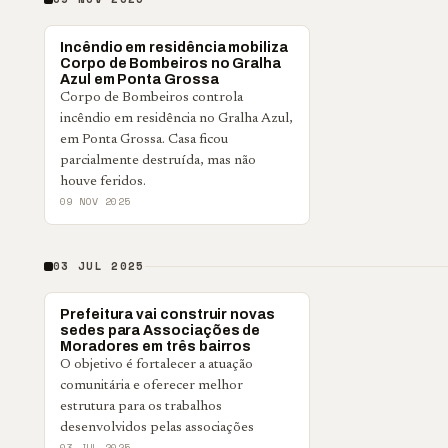
POLICIAL
Incêndio em residência mobiliza
Corpo de Bombeiros no Gralha
Azul em Ponta Grossa
Corpo de Bombeiros controla
incêndio em residência no Gralha Azul,
em Ponta Grossa. Casa ficou
parcialmente destruída, mas não
houve feridos.
09 NOV 2025
03 JUL 2025
PONTA GROSSA
Prefeitura vai construir novas
sedes para Associações de
Moradores em três bairros
O objetivo é fortalecer a atuação
comunitária e oferecer melhor
estrutura para os trabalhos
desenvolvidos pelas associações
03 JUL 2025