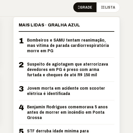
GRADE
LISTA
MAIS LIDAS · GRALHA AZUL
1
Bombeiros e SAMU tentam reanimação,
mas vítima de parada cardiorrespiratória
morre em PG
2
Suspeito de agiotagem que aterrorizava
devedores em PG é preso com arma
furtada e cheques de até R$ 150 mil
3
Jovem morta em acidente com scooter
elétrica é identificada
4
Benjamin Rodrigues comemorava 5 anos
antes de morrer em incêndio em Ponta
Grossa
5
STF derruba idade mínima para