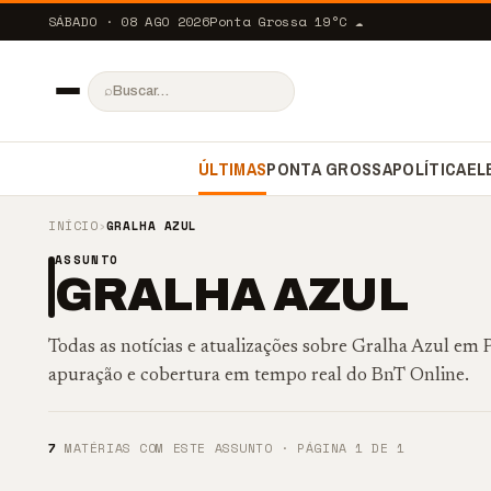
SÁBADO · 08 AGO 2026
Ponta Grossa
19
°C
☁️
⌕
ÚLTIMAS
PONTA GROSSA
POLÍTICA
EL
INÍCIO
›
GRALHA AZUL
ASSUNTO
GRALHA AZUL
Todas as notícias e atualizações sobre Gralha Azul em
apuração e cobertura em tempo real do BnT Online.
7
MATÉRIAS COM ESTE ASSUNTO · PÁGINA 1 DE 1