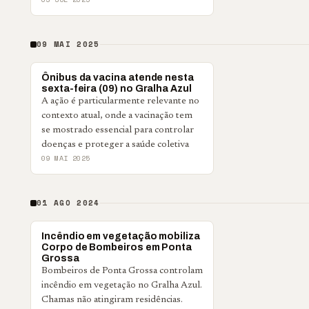
09 MAI 2025
CIDADES
Ônibus da vacina atende nesta
sexta-feira (09) no Gralha Azul
A ação é particularmente relevante no
contexto atual, onde a vacinação tem
se mostrado essencial para controlar
doenças e proteger a saúde coletiva
09 MAI 2025
01 AGO 2024
POLICIAL
Incêndio em vegetação mobiliza
Corpo de Bombeiros em Ponta
Grossa
Bombeiros de Ponta Grossa controlam
incêndio em vegetação no Gralha Azul.
Chamas não atingiram residências.