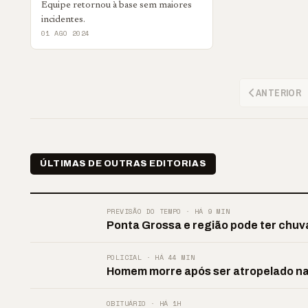
Equipe retornou à base sem maiores
incidentes.
01 AGO 2024
ANTERIOR
ÚLTIMAS DE OUTRAS EDITORIAS
PREVISÃO DO TEMPO · HÁ 9 MIN
Ponta Grossa e região pode ter chuv
POLICIAL · HÁ 44 MIN
Homem morre após ser atropelado n
OBITUÁRIO · HÁ 1H