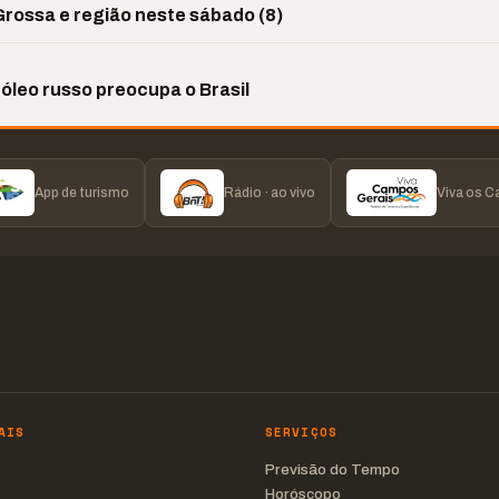
rossa e região neste sábado (8)
róleo russo preocupa o Brasil
App de turismo
Rádio · ao vivo
Viva os 
AIS
SERVIÇOS
Previsão do Tempo
Horóscopo