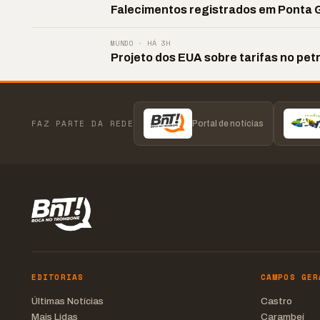
Falecimentos registrados em Ponta G
MUNDO · HÁ 3H
Projeto dos EUA sobre tarifas no pet
FAZ PARTE DA REDE
Portal de notícias
EDITORIAS
CAMPOS GER
Últimas Notícias
Castro
Mais Lidas
Carambeí