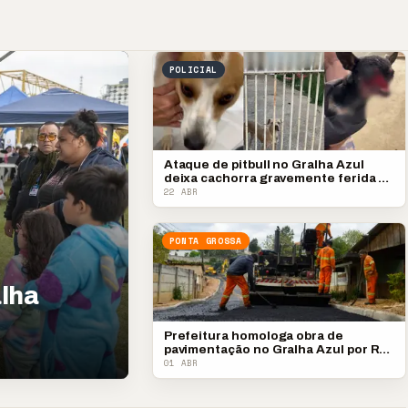
POLICIAL
Ataque de pitbull no Gralha Azul
deixa cachorra gravemente ferida e
assusta moradores
22 ABR
PONTA GROSSA
alha
Prefeitura homologa obra de
pavimentação no Gralha Azul por R$
669 mil
01 ABR