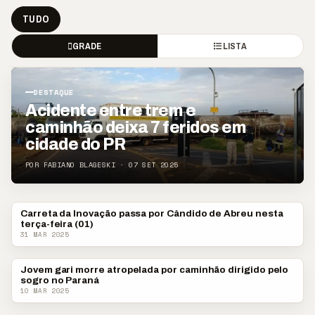
TUDO
GRADE
LISTA
DESTAQUE
Acidente entre trem e
caminhão deixa 7 feridos em
cidade do PR
POR FABIANO BLAGESKI · 07 SET 2025
Carreta da Inovação passa por Cândido de Abreu nesta
CIDADES
terça-feira (01)
31 MAR 2025
Jovem gari morre atropelada por caminhão dirigido pelo
PARANÁ
sogro no Paraná
10 MAR 2025