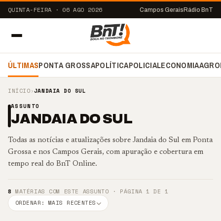
QUINTA-FEIRA · 06 AGO 2026
Campos Gerais
Rádio BnT
ÚLTIMAS
PONTA GROSSA
POLÍTICA
POLICIAL
ECONOMIA
AGRO
INÍCIO
›
JANDAIA DO SUL
ASSUNTO
JANDAIA DO SUL
Todas as notícias e atualizações sobre Jandaia do Sul em Ponta
Grossa e nos Campos Gerais, com apuração e cobertura em
tempo real do BnT Online.
8
MATÉRIAS COM ESTE ASSUNTO · PÁGINA 1 DE 1
ORDENAR: MAIS RECENTES