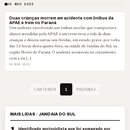
09 MAR 2023
DESTAQUE
Duas crianças morrem em acidente com ônibus da
APAE e trem no Paraná
Um acidente envolvendo um ônibus escolar que transportava
alunos atendidas pela APAE e um trem tirou a vida de duas
crianças e deixou outras seis feridas, em estado grave, por volta
das 12 horas desta quinta-feira, na cidade de Jandaia do Sul, na
região Norte do Paraná. O acidente aconteceu no cruzamento
com a via […]
09 MAR 2023
ANTERIOR
PRÓXIMA
1
MAIS LIDAS · JANDAIA DO SUL
1
Identificado motociclista que foi esmagado por