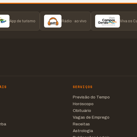
App de turismo
Rádio · ao vivo
Viva os 
AIS
SERVIÇOS
Previsão do Tempo
Horóscopo
Obituário
Vagas de Emprego
rba
Receitas
Astrologia