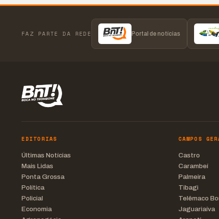
FAZ PARTE DA REDE
Portal de notícias
EDITORIAS
CAMPOS GER
Últimas Notícias
Castro
Mais Lidas
Carambeí
Ponta Grossa
Palmeira
Política
Tibagi
Policial
Telêmaco Bo
Economia
Jaguariaíva