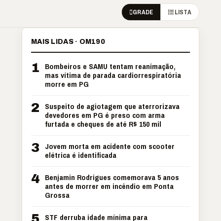
GRADE
LISTA
MAIS LIDAS · OM190
1
Bombeiros e SAMU tentam reanimação,
mas vítima de parada cardiorrespiratória
morre em PG
2
Suspeito de agiotagem que aterrorizava
devedores em PG é preso com arma
furtada e cheques de até R$ 150 mil
3
Jovem morta em acidente com scooter
elétrica é identificada
4
Benjamin Rodrigues comemorava 5 anos
antes de morrer em incêndio em Ponta
Grossa
5
STF derruba idade mínima para