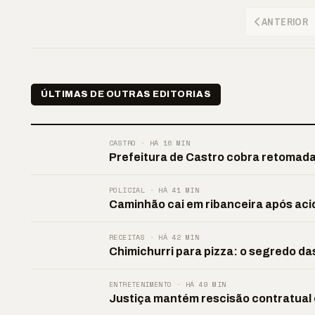
ANTERIOR
ÚLTIMAS DE OUTRAS EDITORIAS
CASTRO · HÁ 16 MIN
Prefeitura de Castro cobra retomada
POLICIAL · HÁ 41 MIN
Caminhão cai em ribanceira após ac
RECEITAS · HÁ 42 MIN
Chimichurri para pizza: o segredo da
ENTRETENIMENTO · HÁ 49 MIN
Justiça mantém rescisão contratual