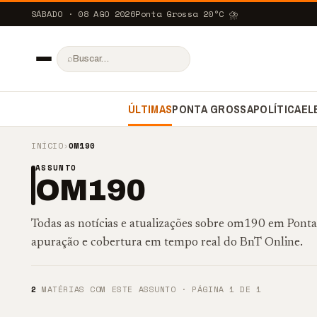
SÁBADO · 08 AGO 2026
Ponta Grossa
20
°C
⛈️
⌕
ÚLTIMAS
PONTA GROSSA
POLÍTICA
EL
INÍCIO
›
OM190
ASSUNTO
OM190
Todas as notícias e atualizações sobre om190 em Pont
apuração e cobertura em tempo real do BnT Online.
2
MATÉRIAS COM ESTE ASSUNTO · PÁGINA 1 DE 1