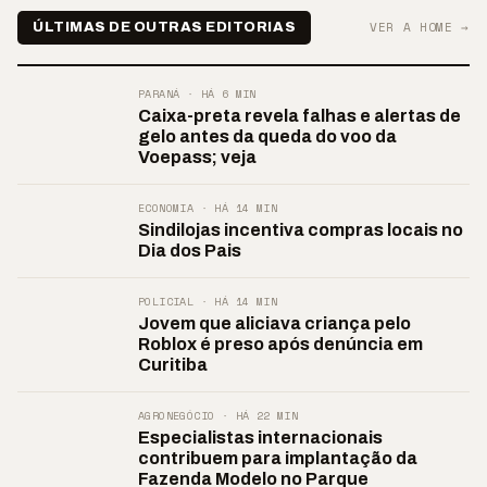
VER A HOME →
ÚLTIMAS DE OUTRAS EDITORIAS
PARANÁ · HÁ 6 MIN
Caixa-preta revela falhas e alertas de
gelo antes da queda do voo da
Voepass; veja
ECONOMIA · HÁ 14 MIN
Sindilojas incentiva compras locais no
Dia dos Pais
POLICIAL · HÁ 14 MIN
Jovem que aliciava criança pelo
Roblox é preso após denúncia em
Curitiba
AGRONEGÓCIO · HÁ 22 MIN
Especialistas internacionais
contribuem para implantação da
Fazenda Modelo no Parque