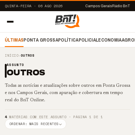
QUINTA-FEIRA · 06 AGO 2026
Campos Gerais
Rádio BnT
ÚLTIMAS
PONTA GROSSA
POLÍTICA
POLICIAL
ECONOMIA
AGRO
INÍCIO
›
OUTROS
ASSUNTO
OUTROS
Todas as notícias e atualizações sobre outros em Ponta Grossa
e nos Campos Gerais, com apuração e cobertura em tempo
real do BnT Online.
4
MATÉRIAS COM ESTE ASSUNTO · PÁGINA 1 DE 1
ORDENAR: MAIS RECENTES