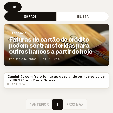
TUDO
GRADE
LISTA
DESTAQUE
Faturas de cartão de crédito
podem ser transferidas para
outros bancos a partir de hoje
POR AGÊNCIA BRASIL · 01 JUL 2024
Caminhão sem freio tomba ao desviar de outros veículos
POLICIAL
na BR 376, em Ponta Grossa
06 MAR 2024
ANTERIOR
PRÓXIMA
1