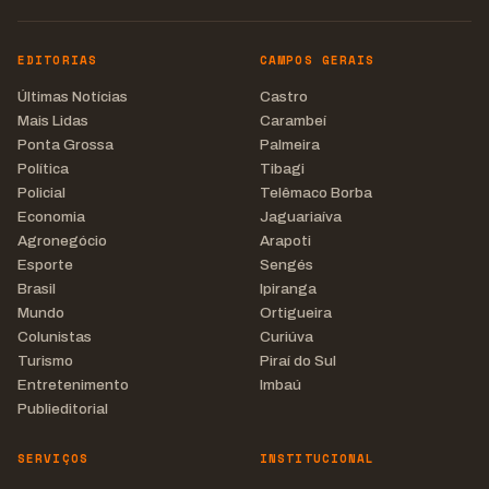
EDITORIAS
CAMPOS GERAIS
Últimas Notícias
Castro
Mais Lidas
Carambeí
Ponta Grossa
Palmeira
Política
Tibagi
Policial
Telêmaco Borba
Economia
Jaguariaíva
Agronegócio
Arapoti
Esporte
Sengés
Brasil
Ipiranga
Mundo
Ortigueira
Colunistas
Curiúva
Turismo
Piraí do Sul
Entretenimento
Imbaú
Publieditorial
SERVIÇOS
INSTITUCIONAL