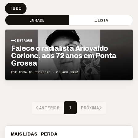
TUDO
GRADE
LISTA
DESTAQUE
Falece o radialista Ariovaldo
Corione, aos 72 anos em Ponta
Grossa
POR BOCA NO TROMBONE · 08 AGO 2023
ANTERIOR
PRÓXIMA
1
MAIS LIDAS · PERDA