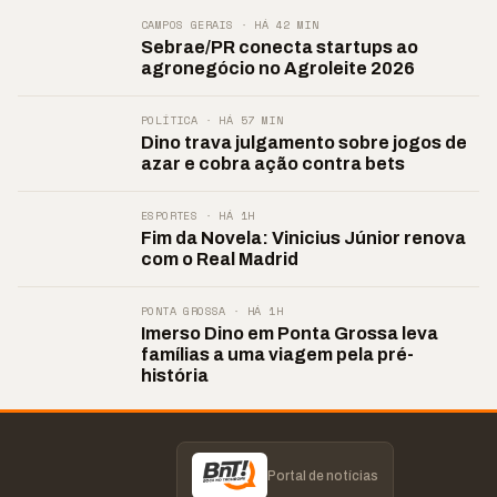
CAMPOS GERAIS · HÁ 42 MIN
Sebrae/PR conecta startups ao
agronegócio no Agroleite 2026
POLÍTICA · HÁ 57 MIN
Dino trava julgamento sobre jogos de
azar e cobra ação contra bets
ESPORTES · HÁ 1H
Fim da Novela: Vinicius Júnior renova
com o Real Madrid
PONTA GROSSA · HÁ 1H
Imerso Dino em Ponta Grossa leva
famílias a uma viagem pela pré-
história
Portal de notícias