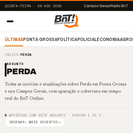
QUINTA-FEIRA · 06 AGO 2026
Campos Gerais
Rádio BnT
ÚLTIMAS
PONTA GROSSA
POLÍTICA
POLICIAL
ECONOMIA
AGRO
INÍCIO
›
PERDA
ASSUNTO
PERDA
Todas as notícias e atualizações sobre Perda em Ponta Grossa
e nos Campos Gerais, com apuração e cobertura em tempo
real do BnT Online.
6
MATÉRIAS COM ESTE ASSUNTO · PÁGINA 1 DE 1
ORDENAR: MAIS RECENTES