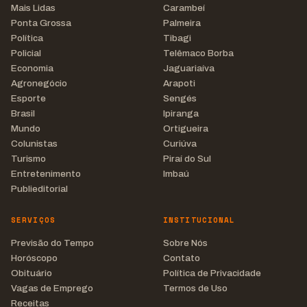
Mais Lidas
Carambeí
Ponta Grossa
Palmeira
Política
Tibagi
Policial
Telêmaco Borba
Economia
Jaguariaíva
Agronegócio
Arapoti
Esporte
Sengés
Brasil
Ipiranga
Mundo
Ortigueira
Colunistas
Curiúva
Turismo
Piraí do Sul
Entretenimento
Imbaú
Publieditorial
SERVIÇOS
INSTITUCIONAL
Previsão do Tempo
Sobre Nós
Horóscopo
Contato
Obituário
Política de Privacidade
Vagas de Emprego
Termos de Uso
Receitas