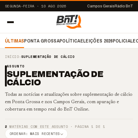
SEGUNDA-FEIRA · 10 AGO 2026
Campos Gerais
Rádio BnT
ÚLTIMAS
PONTA GROSSA
POLÍTICA
ELEIÇÕES 2026
POLICIAL
E
INÍCIO
›
SUPLEMENTAÇÃO DE CÁLCIO
ASSUNTO
SUPLEMENTAÇÃO DE
CÁLCIO
Todas as notícias e atualizações sobre suplementação de cálcio
em Ponta Grossa e nos Campos Gerais, com apuração e
cobertura em tempo real do BnT Online.
2
MATÉRIAS COM ESTE ASSUNTO · PÁGINA 1 DE 1
ORDENAR: MAIS RECENTES