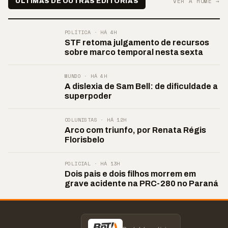
VER A HOME →
ÚLTIMAS DE OUTRAS EDITORIAS
POLÍTICA · HÁ 4H
STF retoma julgamento de recursos
sobre marco temporal nesta sexta
MUNDO · HÁ 4H
A dislexia de Sam Bell: de dificuldade a
superpoder
COLUNISTAS · HÁ 12H
Arco com triunfo, por Renata Régis
Florisbelo
POLICIAL · HÁ 13H
Dois pais e dois filhos morrem em
grave acidente na PRC-280 no Paraná