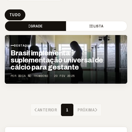
TUDO
GRADE
LISTA
DESTAQUE
Brasil implementa
suplementação universal de
cálcio para gestante
POR BOCA NO TROMBONE · 20 FEV 2025
ANTERIOR
PRÓXIMA
1