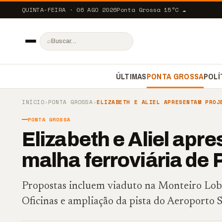
QUINTA-FEIRA · 06 AGO 2026
Ponta Grossa
15
°C
☁️
⌕
ÚLTIMAS
PONTA GROSSA
POLÍ
INÍCIO
›
PONTA GROSSA
›
ELIZABETH E ALIEL APRESENTAM PROJ
PONTA GROSSA
Elizabeth e Aliel apr
malha ferroviária de 
Propostas incluem viaduto na Monteiro Loba
Oficinas e ampliação da pista do Aeroporto 