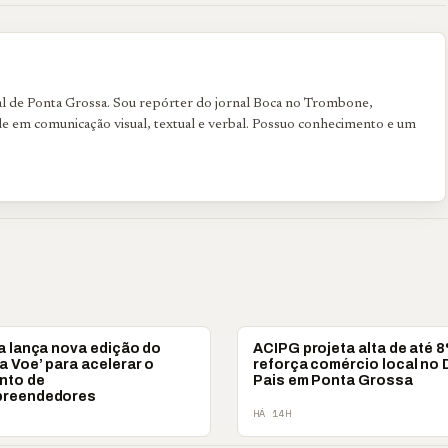
l de Ponta Grossa. Sou repórter do jornal Boca no Trombone,
dade em comunicação visual, textual e verbal. Possuo conhecimento e um
SSA
PONTA GROSSA
a lança nova edição do
ACIPG projeta alta de até 
 Voe’ para acelerar o
reforça comércio local no 
nto de
Pais em Ponta Grossa
preendedores
HÁ 14H