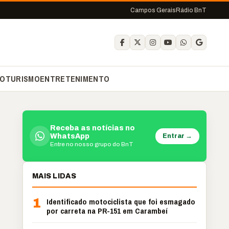
Campos Gerais
Rádio BnT
O
TURISMO
ENTRETENIMENTO
Receba as notícias no
Entrar →
WhatsApp
Entre no nosso grupo do BnT
MAIS LIDAS
1
Identificado motociclista que foi esmagado
por carreta na PR-151 em Carambeí