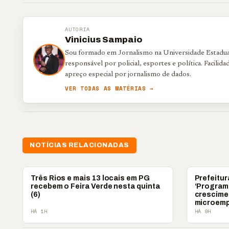
AUTORIA
Vinicius Sampaio
Sou formado em Jornalismo na Universidade Estadua
responsável por policial, esportes e política. Facili
apreço especial por jornalismo de dados.
VER TODAS AS MATÉRIAS →
NOTÍCIAS RELACIONADAS
PONTA GROSSA
PONTA GRO
Três Rios e mais 13 locais em PG
Prefeitur
recebem o Feira Verde nesta quinta
‘Programa
(6)
crescime
microem
HÁ 1H
HÁ 9H