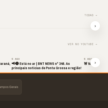
TODAS →
TIL
📢 Agência supera metas
📢 🚴 
e impulsiona
segue
›
📢⚽ GOL DA VITÓRIA
contratações
Direto
▶
▶
▶
VER NO YOUTUBE →
▶
5 AGO
5 AGO
›
Paraná,
📢🔴 Está no ar | BNT NEWS nº 348. As
🚨 MINUTO DAS
principais notícias de Ponta Grossa e região!
Campos Gerais