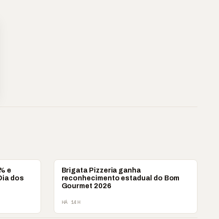
PONTA GROSSA
8% e
Brigata Pizzeria ganha
Dia dos
reconhecimento estadual do Bom
Gourmet 2026
HÁ 14H