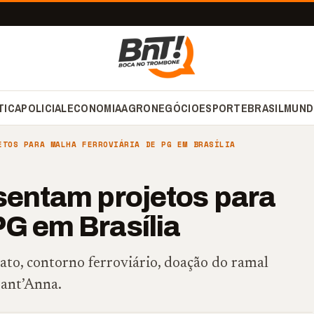
TICA
POLICIAL
ECONOMIA
AGRONEGÓCIO
ESPORTE
BRASIL
MUND
ETOS PARA MALHA FERROVIÁRIA DE PG EM BRASÍLIA
esentam projetos para
PG em Brasília
to, contorno ferroviário, doação do ramal
Sant’Anna.