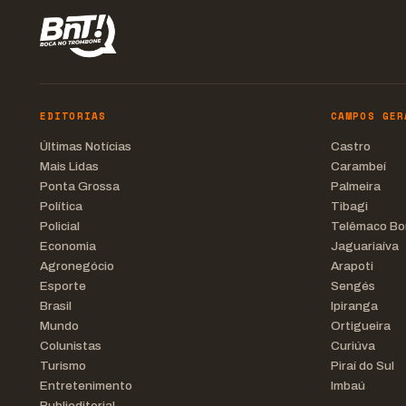
EDITORIAS
CAMPOS GER
Últimas Notícias
Castro
Mais Lidas
Carambeí
Ponta Grossa
Palmeira
Política
Tibagi
Policial
Telêmaco Bo
Economia
Jaguariaíva
Agronegócio
Arapoti
Esporte
Sengés
Brasil
Ipiranga
Mundo
Ortigueira
Colunistas
Curiúva
Turismo
Piraí do Sul
Entretenimento
Imbaú
Publieditorial