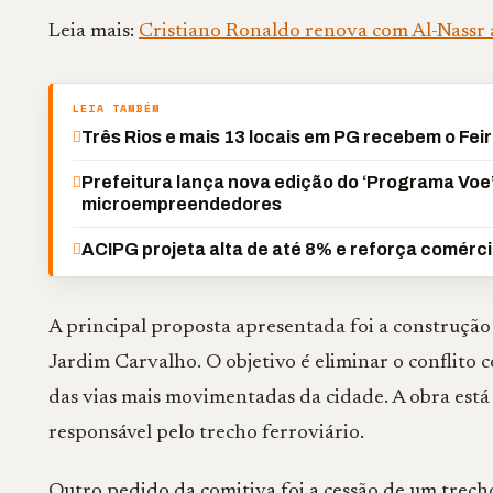
Leia mais:
Cristiano Ronaldo renova com Al-Nassr a
LEIA TAMBÉM
Três Rios e mais 13 locais em PG recebem o Feir
Prefeitura lança nova edição do ‘Programa Voe
microempreendedores
ACIPG projeta alta de até 8% e reforça comérci
A principal proposta apresentada foi a construçã
Jardim Carvalho. O objetivo é eliminar o conflito 
das vias mais movimentadas da cidade. A obra está
responsável pelo trecho ferroviário.
Outro pedido da comitiva foi a cessão de um trecho