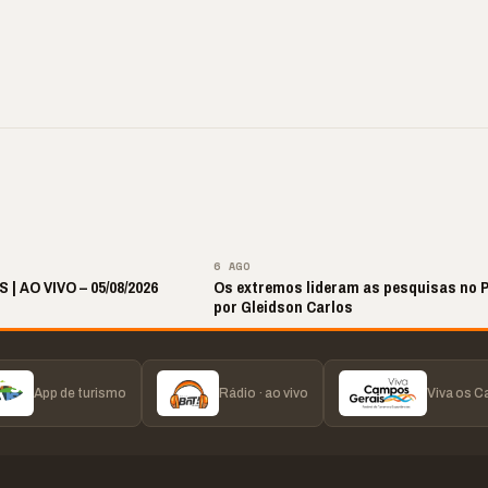
ral Maestro
🔥 Acusação sem prova?
📢 TRABALHO INFAN
no retorna após
Laudos apontam outra
É VIOLAÇÃO DE
 hiato
realidade
DIREITOS
▶
▶
▶
▶
6 AGO
 | AO VIVO – 05/08/2026
Os extremos lideram as pesquisas no 
por Gleidson Carlos
App de turismo
Rádio · ao vivo
Viva os 