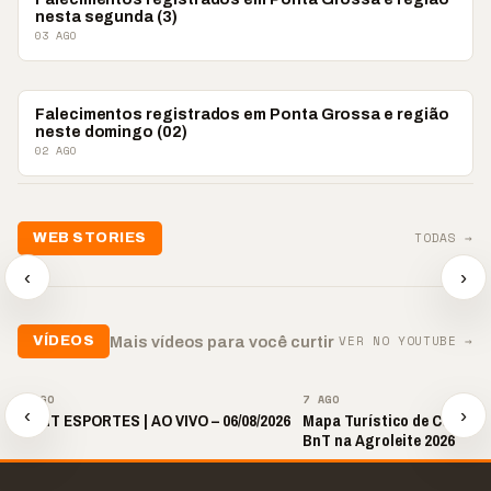
nesta segunda (3)
03 AGO
OBITUÁRIO
Falecimentos registrados em Ponta Grossa e região
neste domingo (02)
02 AGO
TODAS →
WEB STORIES
📢 Noite de Louvor
🔥 “O ‘nu
🛍️ Atendimento ainda é
chega com bênçãos e
acontecer
‹
›
o diferencial nas vendas
oração
custar ca
▶
▶
▶
VER NO YOUTUBE →
Mais vídeos para você curtir
VÍDEOS
▶
▶
7 AGO
7 AGO
‹
›
🎙️ BNT ESPORTES | AO VIVO – 06/08/2026
Mapa Turístico de Castro é
BnT na Agroleite 2026