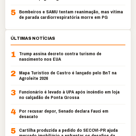
5
Bombeiros e SAMU tentam reanimação, mas vítima
de parada cardiorrespiratória morre em PG
ÚLTIMAS NOTÍCIAS
1
Trump assina decreto contra turismo de
nascimento nos EUA
2
Mapa Turístico de Castro é lançado pelo BnT na
Agroleite 2026
3
Funcionário é levado à UPA após incêndio em loja
no calçadão de Ponta Grossa
4
Por recusar depor, Senado declara Fauci em
desacato
5
Cartilha produzida a pedido do SECOVI-PR ajuda
mercado imobiliário a enfrentar os desafios da