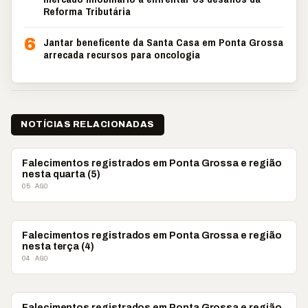
Reforma Tributária
6
Jantar beneficente da Santa Casa em Ponta Grossa
arrecada recursos para oncologia
NOTÍCIAS RELACIONADAS
OBITUÁRIO
Falecimentos registrados em Ponta Grossa e região
nesta quarta (5)
05 AGO
OBITUÁRIO
Falecimentos registrados em Ponta Grossa e região
nesta terça (4)
04 AGO
OBITUÁRIO
Falecimentos registrados em Ponta Grossa e região