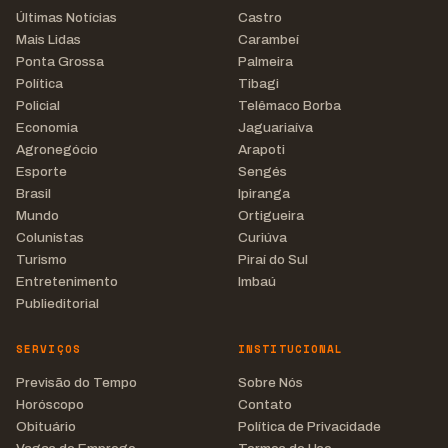
Últimas Notícias
Castro
Mais Lidas
Carambeí
Ponta Grossa
Palmeira
Política
Tibagi
Policial
Telêmaco Borba
Economia
Jaguariaíva
Agronegócio
Arapoti
Esporte
Sengés
Brasil
Ipiranga
Mundo
Ortigueira
Colunistas
Curiúva
Turismo
Piraí do Sul
Entretenimento
Imbaú
Publieditorial
SERVIÇOS
INSTITUCIONAL
Previsão do Tempo
Sobre Nós
Horóscopo
Contato
Obituário
Política de Privacidade