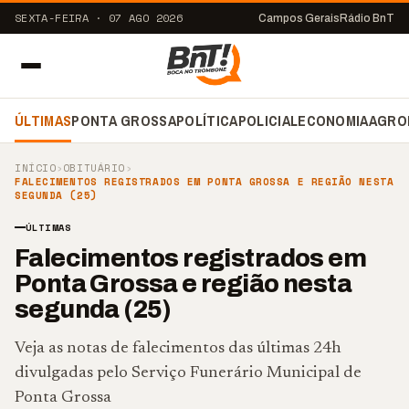
SEXTA-FEIRA · 07 AGO 2026
Campos Gerais
Rádio BnT
ÚLTIMAS
PONTA GROSSA
POLÍTICA
POLICIAL
ECONOMIA
AGRO
INÍCIO
›
OBITUÁRIO
›
FALECIMENTOS REGISTRADOS EM PONTA GROSSA E REGIÃO NESTA
SEGUNDA (25)
ÚLTIMAS
Falecimentos registrados em
Ponta Grossa e região nesta
segunda (25)
Veja as notas de falecimentos das últimas 24h
divulgadas pelo Serviço Funerário Municipal de
Ponta Grossa